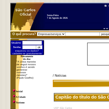
Sexta-Feira
7 de Agosto de 2026
O quê procura?
Usuário:
Senha:
esqueceu os dados?
cadastre-se gratuitamente
Pensamento
do dia:
"
A única maneira
de seguir nossos
sonhos é sendo
generoso
conosco
mesmos!
"
/ Notícias
(Paulo Coelho)
Inicial
Capitão do título do São 
A Cidade
Turismo
USP São Carlos