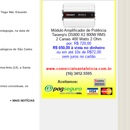
r Tiago Mal, Eduardo
Pedagogia, na data de
talúrgicos de São Carlos
ta-feira (14), a Santa
rmos conceituais, os
+ MAIS NOTÍCIAS