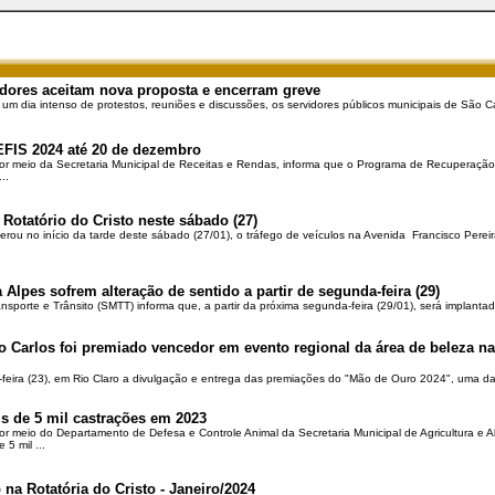
dores aceitam nova proposta e encerram greve
 um dia intenso de protestos, reuniões e discussões, os servidores públicos municipais de São Ca
EFIS 2024 até 20 de dezembro
por meio da Secretaria Municipal de Receitas e Rendas, informa que o Programa de Recuperação 
..
 Rotatório do Cristo neste sábado (27)
berou no início da tarde deste sábado (27/01), o tráfego de veículos na Avenida Francisco Pereir
 Alpes sofrem alteração de sentido a partir de segunda-feira (29)
ansporte e Trânsito (SMTT) informa que, a partir da próxima segunda-feira (29/01), será implantad
o Carlos foi premiado vencedor em evento regional da área de beleza na 
-feira (23), em Rio Claro a divulgação e entrega das premiações do "Mão de Ouro 2024", uma das
is de 5 mil castrações em 2023
por meio do Departamento de Defesa e Controle Animal da Secretaria Municipal de Agricultura e 
5 mil ...
 na Rotatória do Cristo - Janeiro/2024