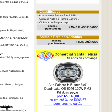
os entre os dias 02/01 a
:: Classificados
Apartamento Romeu Santini (Bot...
ta-feira (03/01). Sede da
Aluga-se Apto no Romeu Santini...
Chácara no Parque Itaipu
anuncie
+ MAIS CLASSIFICADOS
gratuitamente
Operação Papai Noel,
:: Animais Perdidos/Achados
tador e reparador
anuncie
+ MAIS ANÚNCIOS
gratuitamente
cial (SENAC São Carlos),
23
eira (28/12), a roçagem e
o Serviço Autônomo de
nto Urbano, divulgou,
Direitos Humanos, ao
cológico
ra- Bira (secretário) e