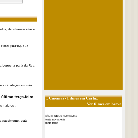
rlos, decidiram aceitar a
Fiscal (REFIS), que
a Lopes, a partir da Rua
a a circulação em mão ...
última terça-feira
::
Cinemas
- Filmes em Cartaz
Ver filmes em breve
 maiores ...
não há filmes cadastrados
tente novamente
Abastecimento, está
mais tarde