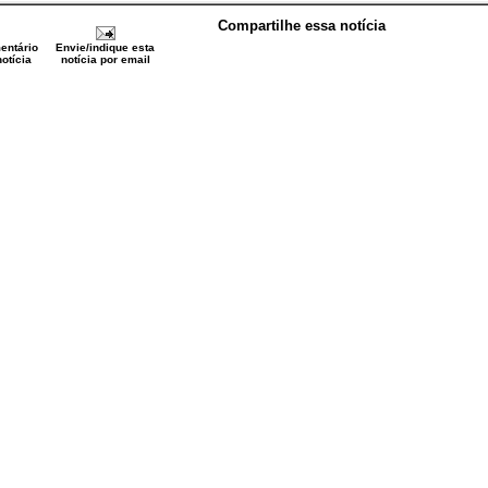
Compartilhe essa notícia
entário
Envie/indique esta
otícia
notícia por email