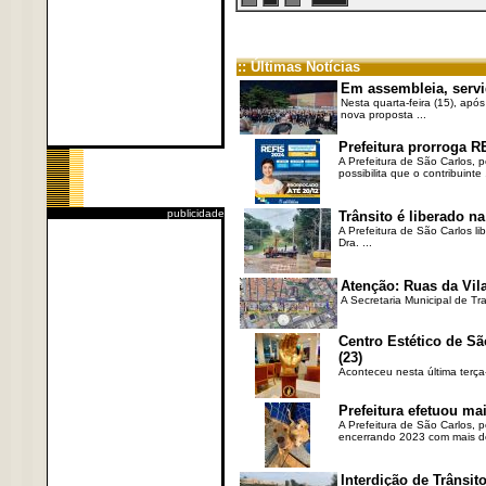
:: Últimas Notícias
Em assembleia, servi
Nesta quarta-feira (15), após
nova proposta ...
Prefeitura prorroga R
A Prefeitura de São Carlos, 
possibilita que o contribuinte .
publicidade
Trânsito é liberado na
A Prefeitura de São Carlos li
Dra. ...
Atenção: Ruas da Vila
A Secretaria Municipal de Tr
Centro Estético de Sã
(23)
Aconteceu nesta última terça
Prefeitura efetuou ma
A Prefeitura de São Carlos, 
encerrando 2023 com mais de 
Interdição de Trânsito