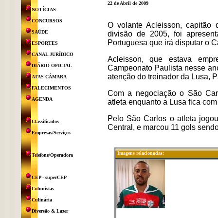
22 de Abril de 2009
NOTÍCIAS
CONCURSOS
O volante Acleisson, capitão 
SAÚDE
divisão de 2005, foi aprese
Portuguesa que irá disputar o C
ESPORTES
CANAL JURÍDICO
Acleisson, que estava empr
DIÁRIO OFICIAL
Campeonato Paulista nesse ano
atenção do treinador da Lusa, 
ATAS CÂMARA
FALECIMENTOS
Com a negociação o São Carlo
AGENDA
atleta enquanto a Lusa fica com
Pelo São Carlos o atleta jogo
Classificados
Central, e marcou 11 gols sendo 
Empresas/Serviços
Imagens relacionadas:
Telefone/Operadora
CEP - superCEP
Colunistas
Culinária
Diversão & Lazer