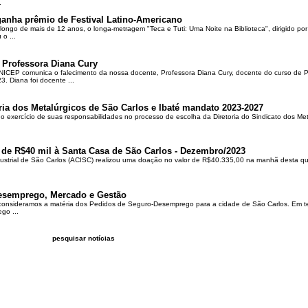
.
ganha prêmio de Festival Latino-Americano
ongo de mais de 12 anos, o longa-metragem "Teca e Tuti: Uma Noite na Biblioteca", dirigido po
o ...
 Professora Diana Cury
ICEP comunica o falecimento da nossa docente, Professora Diana Cury, docente do curso de 
. Diana foi docente ...
ria dos Metalúrgicos de São Carlos e Ibaté mandato 2023-2027
no exercício de suas responsabilidades no processo de escolha da Diretoria do Sindicato dos Me
 de R$40 mil à Santa Casa de São Carlos - Dezembro/2023
ustrial de São Carlos (ACISC) realizou uma doação no valor de R$40.335,00 na manhã desta quin
esemprego, Mercado e Gestão
 consideramos a matéria dos Pedidos de Seguro-Desemprego para a cidade de São Carlos. Em te
go ...
pesquisar notícias