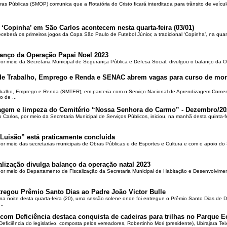
ras Públicas (SMOP) comunica que a Rotatória do Cristo ficará interditada para trânsito de veícul
 ‘Copinha’ em São Carlos acontecem nesta quarta-feira (03/01)
ceberá os primeiros jogos da Copa São Paulo de Futebol Júnior, a tradicional ‘Copinha’, na quar
alanço da Operação Papai Noel 2023
por meio da Secretaria Municipal de Segurança Pública e Defesa Social, divulgou o balanço da 
 de Trabalho, Emprego e Renda e SENAC abrem vagas para curso de mon
rabalho, Emprego e Renda (SMTER), em parceria com o Serviço Nacional de Aprendizagem Comer
o de ...
oçagem e limpeza do Cemitério “Nossa Senhora do Carmo” - Dezembro/20
o Carlos, por meio da Secretaria Municipal de Serviços Públicos, iniciou, na manhã desta quinta-f
Luisão” está praticamente concluída
por meio das secretarias municipais de Obras Públicas e de Esportes e Cultura e com o apoio d
alização divulga balanço da operação natal 2023
 por meio do Departamento de Fiscalização da Secretaria Municipal de Habitação e Desenvolvime
regou Prêmio Santo Dias ao Padre João Victor Bulle
na noite desta quarta-feira (20), uma sessão solene onde foi entregue o Prêmio Santo Dias de 
..
om Deficiência destaca conquista de cadeiras para trilhas no Parque E
ciência do legislativo, composta pelos vereadores, Robertinho Mori (presidente), Ubirajara Teixei