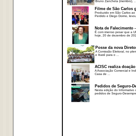
Bruno Zancheta (membro), ..
Filme de São Carlos 
Produzido em São Carlos ao l
Perdido e Diego Doimo, levou 
Nota de Falecimento -
É com imenso pesar que a UN
hoje, 20 de dezembro de 2023
Posse da nova Direto
A Comissão Eleitoral, no ple
e Ibaté para o ...
ACISC realiza doação
A Associação Comercial e Ind
Casa de ...
Pedidos de Seguro-D
Nesta edição do Informativo
pedidos de Seguro-Desempre