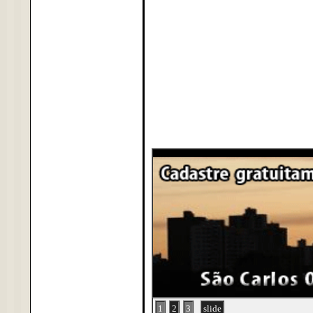
1
2
3
slide