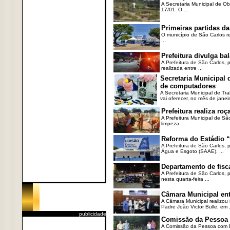
A Secretaria Municipal de Ob
17/01. O ...
Primeiras partidas da
O município de São Carlos re
...
Prefeitura divulga b
A Prefeitura de São Carlos, 
realizada entre ...
Secretaria Municipal
de computadores
A Secretaria Municipal de T
vai oferecer, no mês de janeir
Prefeitura realiza r
A Prefeitura Municipal de Sã
limpeza ...
Reforma do Estádio “
A Prefeitura de São Carlos, 
Água e Esgoto (SAAE), ...
Departamento de fisc
A Prefeitura de São Carlos,
nesta quarta-feira ...
Câmara Municipal ent
A Câmara Municipal realizou 
Padre João Victor Bulle, em .
publicidade
Comissão da Pessoa c
A Comissão da Pessoa com Defi