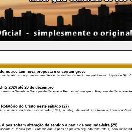
dores aceitam nova proposta e encerram greve
 um dia intenso de protestos, reuniões e discussões, os servidores públicos municipais de São Ca
EFIS 2024 até 20 de dezembro
por meio da Secretaria Municipal de Receitas e Rendas, informa que o Programa de Recuperação 
..
 Rotatório do Cristo neste sábado (27)
berou no início da tarde deste sábado (27/01), o tráfego de veículos na Avenida Francisco Pereir
 Alpes sofrem alteração de sentido a partir de segunda-feira (29)
ansporte e Trânsito (SMTT) informa que, a partir da próxima segunda-feira (29/01), será implantad