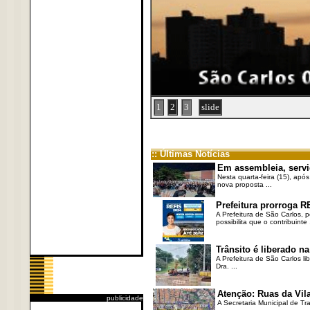
1
2
3
slide
:: Últimas Notícias
Em assembleia, servi
Nesta quarta-feira (15), após
nova proposta ...
Prefeitura prorroga R
A Prefeitura de São Carlos, 
possibilita que o contribuinte .
Trânsito é liberado na
A Prefeitura de São Carlos li
Dra. ...
Atenção: Ruas da Vila
publicidade
A Secretaria Municipal de Tr