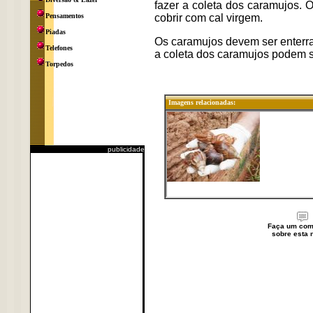
fazer a coleta dos caramujos. 
Pensamentos
cobrir com cal virgem.
Piadas
Os caramujos devem ser enterr
Telefones
a coleta dos caramujos podem se
Torpedos
Imagens relacionadas:
publicidade
Faça um com
sobre esta n