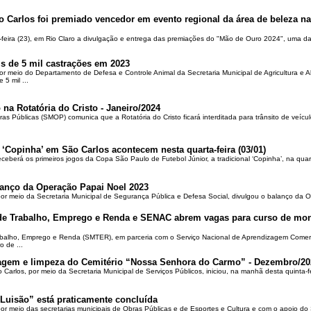
o Carlos foi premiado vencedor em evento regional da área de beleza na 
-feira (23), em Rio Claro a divulgação e entrega das premiações do "Mão de Ouro 2024", uma das
is de 5 mil castrações em 2023
por meio do Departamento de Defesa e Controle Animal da Secretaria Municipal de Agricultura e 
5 mil ...
 na Rotatória do Cristo - Janeiro/2024
ras Públicas (SMOP) comunica que a Rotatória do Cristo ficará interditada para trânsito de veícul
 ‘Copinha’ em São Carlos acontecem nesta quarta-feira (03/01)
ceberá os primeiros jogos da Copa São Paulo de Futebol Júnior, a tradicional ‘Copinha’, na quar
alanço da Operação Papai Noel 2023
por meio da Secretaria Municipal de Segurança Pública e Defesa Social, divulgou o balanço da 
 de Trabalho, Emprego e Renda e SENAC abrem vagas para curso de mon
rabalho, Emprego e Renda (SMTER), em parceria com o Serviço Nacional de Aprendizagem Comer
o de ...
oçagem e limpeza do Cemitério “Nossa Senhora do Carmo” - Dezembro/20
o Carlos, por meio da Secretaria Municipal de Serviços Públicos, iniciou, na manhã desta quinta-f
Luisão” está praticamente concluída
por meio das secretarias municipais de Obras Públicas e de Esportes e Cultura e com o apoio d