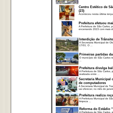
Centro Estético de Sã
(23)
Aconteceu nesta última terça
Prefeitura efetuou ma
A Prefeitura de São Carlos, 
encerrando 2023 com mais de 
Interdição de Trânsito
A Secretaria Municipal de Ob
17/01. O ...
Primeiras partidas da
O município de São Carlos re
...
Prefeitura divulga b
A Prefeitura de São Carlos, 
realizada entre ...
Secretaria Municipal
de computadores
A Secretaria Municipal de T
vai oferecer, no mês de janeir
Prefeitura realiza r
A Prefeitura Municipal de Sã
limpeza ...
Reforma do Estádio “
A Prefeitura de São Carlos, 