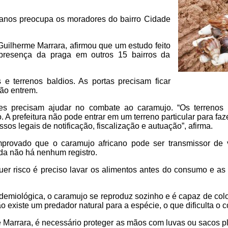
icanos preocupa os moradores do bairro Cidade
Guilherme Marrara, afirmou que um estudo feito
 presença da praga em outros 15 bairros da
 e terrenos baldios. As portas precisam ficar
ão entrem.
s precisam ajudar no combate ao caramujo. “Os terrenos p
. A prefeitura não pode entrar em um terreno particular para fa
sos legais de notificação, fiscalização e autuação”, afirma.
mprovado que o caramujo africano pode ser transmissor de
da não há nenhum registro.
quer risco é preciso lavar os alimentos antes do consumo e a
demiológica, o caramujo se reproduz sozinho e é capaz de colo
o existe um predador natural para a espécie, o que dificulta o c
Marrara, é necessário proteger as mãos com luvas ou sacos pl