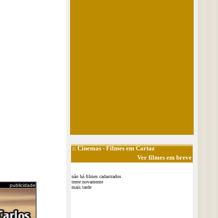
::
Cinemas
- Filmes em Cartaz
Ver filmes em breve
não há filmes cadastrados
tente novamente
publicidade
mais tarde