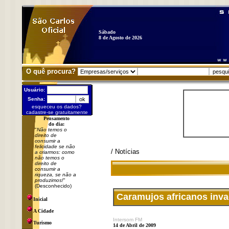
Sábado
8 de Agosto de 2026
O quê procura?
Usuário:
Senha:
esqueceu os dados?
cadastre-se gratuitamente
Pensamento
do dia:
"
Não temos o
direito de
consumir a
felicidade se não
/ Notícias
a criarmos: como
não temos o
direito de
consumir a
riqueza, se não a
produzimos!
"
(Desconhecido)
Caramujos africanos inva
Inicial
A Cidade
Intersom FM
Turismo
14 de Abril de 2009