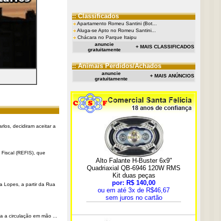
:: Classificados
Apartamento Romeu Santini (Bot...
Aluga-se Apto no Romeu Santini...
Chácara no Parque Itaipu
anuncie
+ MAIS CLASSIFICADOS
gratuitamente
:: Animais Perdidos/Achados
anuncie
+ MAIS ANÚNCIOS
gratuitamente
rlos, decidiram aceitar a
Fiscal (REFIS), que
a Lopes, a partir da Rua
a a circulação em mão ...