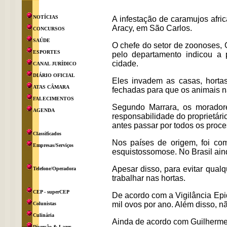
NOTÍCIAS
A infestação de caramujos afr
Aracy, em São Carlos.
CONCURSOS
SAÚDE
O chefe do setor de zoonoses, 
ESPORTES
pelo departamento indicou a
cidade.
CANAL JURÍDICO
DIÁRIO OFICIAL
Eles invadem as casas, hortas
ATAS CÂMARA
fechadas para que os animais n
FALECIMENTOS
Segundo Marrara, os moradore
AGENDA
responsabilidade do proprietário
antes passar por todos os proces
Classificados
Nos países de origem, foi co
Empresas/Serviços
esquistossomose. No Brasil ain
Apesar disso, para evitar qual
Telefone/Operadora
trabalhar nas hortas.
CEP - superCEP
De acordo com a Vigilância Epi
mil ovos por ano. Além disso, nã
Colunistas
Culinária
Ainda de acordo com Guilherme 
Diversão & Lazer