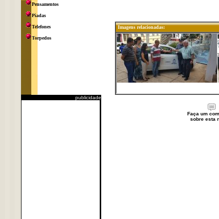
Pensamentos
Piadas
Telefones
Imagens relacionadas:
Torpedos
publicidade
Faça um com
sobre esta n