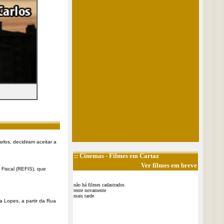
rlos, decidiram aceitar a
::
Cinemas
- Filmes em Cartaz
Ver filmes em breve
Fiscal (REFIS), que
não há filmes cadastrados
tente novamente
mais tarde
a Lopes, a partir da Rua