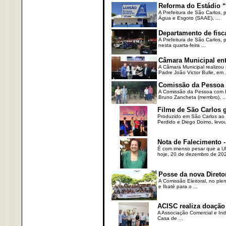
Reforma do Estádio “
A Prefeitura de São Carlos, 
Água e Esgoto (SAAE), ...
Departamento de fisc
A Prefeitura de São Carlos,
nesta quarta-feira ...
Câmara Municipal ent
A Câmara Municipal realizou 
Padre João Victor Bulle, em .
Comissão da Pessoa c
A Comissão da Pessoa com Defi
Bruno Zancheta (membro), ..
Filme de São Carlos 
Produzido em São Carlos ao l
Perdido e Diego Doimo, levou 
Nota de Falecimento -
É com imenso pesar que a UN
hoje, 20 de dezembro de 2023
Posse da nova Direto
A Comissão Eleitoral, no ple
e Ibaté para o ...
ACISC realiza doação
A Associação Comercial e Ind
Casa de ...