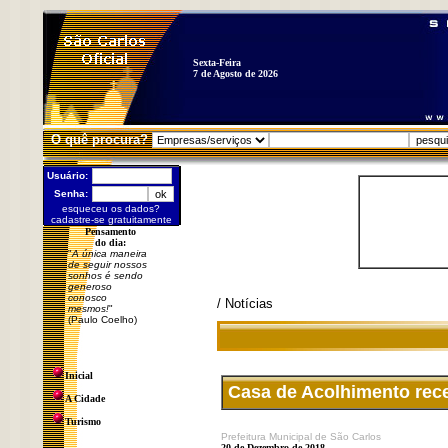
Sexta-Feira
7 de Agosto de 2026
O quê procura?
Usuário:
Senha:
esqueceu os dados?
cadastre-se gratuitamente
Pensamento
do dia:
"
A única maneira
de seguir nossos
sonhos é sendo
generoso
conosco
/ Notícias
mesmos!
"
(Paulo Coelho)
Inicial
Casa de Acolhimento rec
A Cidade
Turismo
Prefeitura Municipal de São Carlos
20 de Dezembro de 2018