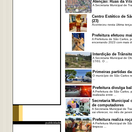
Atenção: Ruas da Vila
A Secretaria Municipal de Tr
Centro Estético de Sã
(23)
Aconteceu nesta última terça
Prefeitura efetuou ma
A Prefeitura de São Carlos, 
encerrando 2023 com mais de 
Interdição de Trânsito
A Secretaria Municipal de Ob
17/01. O ...
Primeiras partidas da
O município de São Carlos re
...
Prefeitura divulga b
A Prefeitura de São Carlos, 
realizada entre ...
Secretaria Municipal
de computadores
A Secretaria Municipal de T
vai oferecer, no mês de janeir
Prefeitura realiza r
publicidade
A Prefeitura Municipal de Sã
limpeza ...