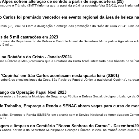
 Alpes sofrem alteração de sentido a partir de segunda-feira (29)
ansporte e Trânsito (SMTT) informa que, a partir da próxima segunda-feira (29/01), será implantad
o Carlos foi premiado vencedor em evento regional da área de beleza na 
-feira (23), em Rio Claro a divulgação e entrega das premiações do "Mão de Ouro 2024", uma das
is de 5 mil castrações em 2023
por meio do Departamento de Defesa e Controle Animal da Secretaria Municipal de Agricultura e 
5 mil ...
 na Rotatória do Cristo - Janeiro/2024
ras Públicas (SMOP) comunica que a Rotatória do Cristo ficará interditada para trânsito de veícul
 ‘Copinha’ em São Carlos acontecem nesta quarta-feira (03/01)
ceberá os primeiros jogos da Copa São Paulo de Futebol Júnior, a tradicional ‘Copinha’, na quar
alanço da Operação Papai Noel 2023
por meio da Secretaria Municipal de Segurança Pública e Defesa Social, divulgou o balanço da 
 de Trabalho, Emprego e Renda e SENAC abrem vagas para curso de mon
rabalho, Emprego e Renda (SMTER), em parceria com o Serviço Nacional de Aprendizagem Comer
o de ...
oçagem e limpeza do Cemitério “Nossa Senhora do Carmo” - Dezembro/20
o Carlos, por meio da Secretaria Municipal de Serviços Públicos, iniciou, na manhã desta quinta-f