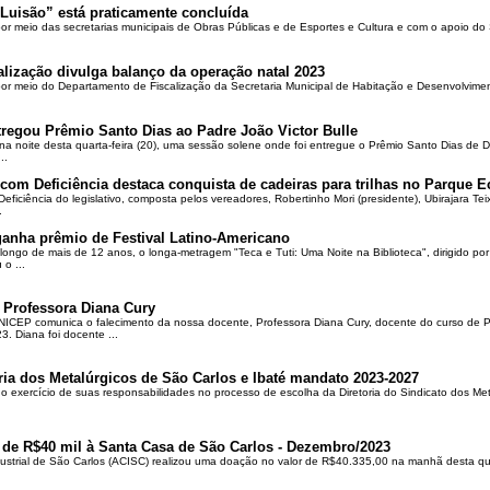
Luisão” está praticamente concluída
por meio das secretarias municipais de Obras Públicas e de Esportes e Cultura e com o apoio d
alização divulga balanço da operação natal 2023
 por meio do Departamento de Fiscalização da Secretaria Municipal de Habitação e Desenvolvime
regou Prêmio Santo Dias ao Padre João Victor Bulle
na noite desta quarta-feira (20), uma sessão solene onde foi entregue o Prêmio Santo Dias de 
..
om Deficiência destaca conquista de cadeiras para trilhas no Parque E
ciência do legislativo, composta pelos vereadores, Robertinho Mori (presidente), Ubirajara Teixei
.
ganha prêmio de Festival Latino-Americano
ongo de mais de 12 anos, o longa-metragem "Teca e Tuti: Uma Noite na Biblioteca", dirigido po
o ...
 Professora Diana Cury
ICEP comunica o falecimento da nossa docente, Professora Diana Cury, docente do curso de 
. Diana foi docente ...
ria dos Metalúrgicos de São Carlos e Ibaté mandato 2023-2027
no exercício de suas responsabilidades no processo de escolha da Diretoria do Sindicato dos Me
 de R$40 mil à Santa Casa de São Carlos - Dezembro/2023
ustrial de São Carlos (ACISC) realizou uma doação no valor de R$40.335,00 na manhã desta quin