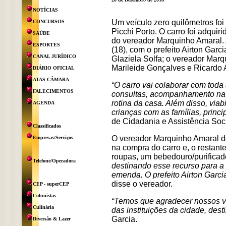
NOTÍCIAS
Um veículo zero quilômetros fo
CONCURSOS
Picchi Porto. O carro foi adqu
SAÚDE
do vereador Marquinho Amaral. A 
ESPORTES
(18), com o prefeito Airton Garc
CANAL JURÍDICO
Glaziela Solfa; o vereador Mar
Marileide Gonçalves e Ricardo
DIÁRIO OFICIAL
ATAS CÂMARA
“O carro vai colaborar com toda
FALECIMENTOS
consultas, acompanhamento na re
rotina da casa. Além disso, via
AGENDA
crianças com as famílias, princ
de Cidadania e Assistência Soci
Classificados
O vereador Marquinho Amaral d
Empresas/Serviços
na compra do carro e, o restante
roupas, um bebedouro/purificado
Telefone/Operadora
destinando esse recurso para a
emenda. O prefeito Airton Gar
disse o vereador.
CEP - superCEP
Colunistas
“Temos que agradecer nossos v
Culinária
das instituições da cidade, des
Garcia.
Diversão & Lazer