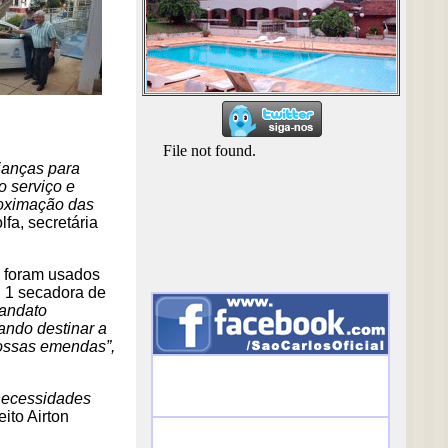
ianças para
o serviço e
proximação das
lfa, secretária
l foram usados
, 1 secadora de
andato
ando destinar a
nossas emendas”,
necessidades
eito Airton