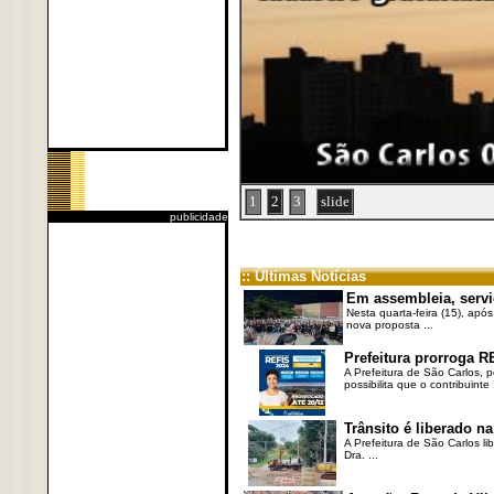
1
2
3
slide
publicidade
:: Últimas Notícias
Em assembleia, servi
Nesta quarta-feira (15), após
nova proposta ...
Prefeitura prorroga R
A Prefeitura de São Carlos, 
possibilita que o contribuinte .
Trânsito é liberado na
A Prefeitura de São Carlos li
Dra. ...