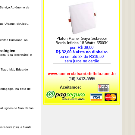
o Serviço Autônomo de
nto Urbano, divulgou,
Direitos Humanos, ao
cológico
ra- Bira (secretário) e
r Tiago Mal, Eduardo
Pedagogia, na data de
talúrgicos de São Carlos
ta-feira (14), a Santa