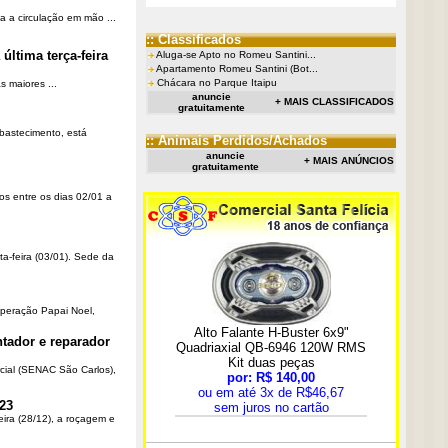
a a circulação em mão ...
:: Classificados
última terça-feira
Aluga-se Apto no Romeu Santini...
Apartamento Romeu Santini (Bot...
Chácara no Parque Itaipu
 maiores ...
anuncie
+ MAIS CLASSIFICADOS
gratuitamente
Abastecimento, está
:: Animais Perdidos/Achados
anuncie
+ MAIS ANÚNCIOS
gratuitamente
os entre os dias 02/01 a
ta-feira (03/01). Sede da
Operação Papai Noel,
tador e reparador
cial (SENAC São Carlos),
23
eira (28/12), a roçagem e