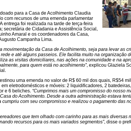
i doado para a Casa de Acolhimento Claudia
irido com recursos de uma emenda parlamentar
entrega foi realizada na tarde de terça-feira
ia; secretária de Cidadania e Assistência Social,
quinho Amaral e os coordenadores da Casa,
 Augusto Campanha Lima.
 a movimentação da Casa de Acolhimento, seja para levar as cr
de e até alguns passeios. Ele facilita muito na organização d
biliza as visitas domiciliares, nas ações na comunidade e na a
ipalmente, para quem está no acolhimento”
, explicou Glaziela So
al.
estinou uma emenda no valor de R$ 60 mil dos quais, R$54 mi
 em eletrodomésticos e móveis: 2 liquidificadores, 2 batedeiras
r e 6 beliches.
“Cumprimos mais um compromisso do nosso m
 Casa do Acolhimento. Desde a outra administração estava tent
cia cumpriu com seu compromisso e realizou o pagamento das 
ereadores que tem olhado com carinho para as mais diversas 
tinando recursos para os mais variados segmentos”
, disse o pref