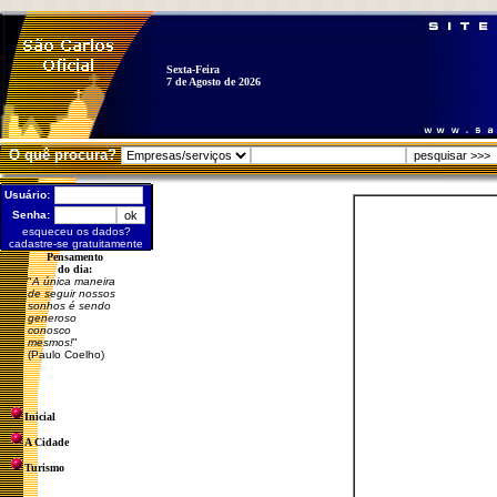
Sexta-Feira
7 de Agosto de 2026
O quê procura?
Usuário:
Senha:
esqueceu os dados?
cadastre-se gratuitamente
Pensamento
do dia:
"
A única maneira
de seguir nossos
sonhos é sendo
generoso
conosco
mesmos!
"
(Paulo Coelho)
Inicial
A Cidade
Turismo