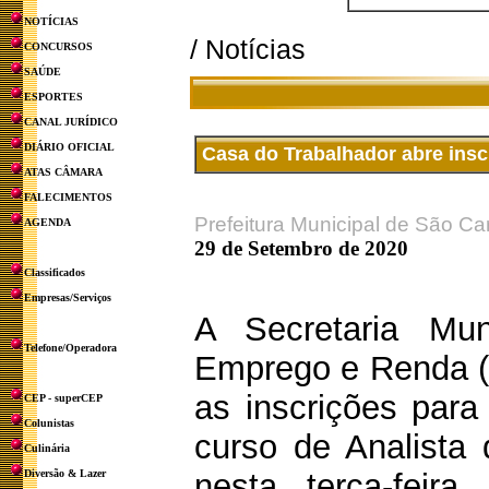
NOTÍCIAS
/ Notícias
CONCURSOS
SAÚDE
ESPORTES
CANAL JURÍDICO
DIÁRIO OFICIAL
Casa do Trabalhador abre insc
ATAS CÂMARA
FALECIMENTOS
Prefeitura Municipal de São Ca
AGENDA
29 de Setembro de 2020
Classificados
Empresas/Serviços
A Secretaria Mun
Telefone/Operadora
Emprego e Renda 
as inscrições par
CEP - superCEP
Colunistas
curso de Analista 
Culinária
Diversão & Lazer
nesta terça-feira