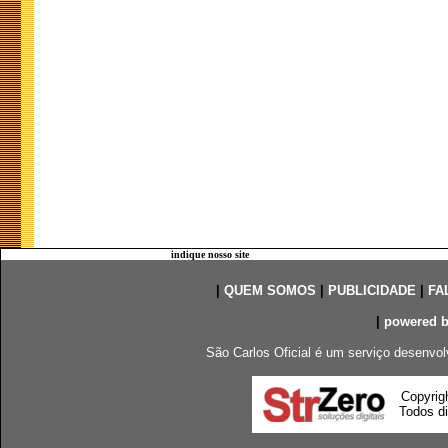
indique nosso site
|
QUEM SOMOS
|
PUBLICIDADE
|
FA
|
powered 
São Carlos Oficial é um serviço desenvol
Copyrig
Todos di