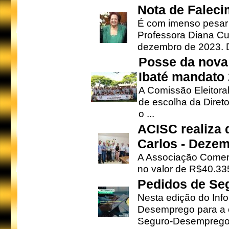
Nota de Faleci
É com imenso pesar
Professora Diana Cu
dezembro de 2023. Di
Posse da nova 
Ibaté mandato
A Comissão Eleitora
de escolha da Direto
o ...
ACISC realiza 
Carlos - Deze
A Associação Comerc
no valor de R$40.335
Pedidos de Se
Nesta edição do Inf
Desemprego para a c
Seguro-Desemprego 