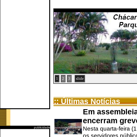
1
2
3
slide
:: Últimas Notícias
Em assembleia
encerram grev
Nesta quarta-feira (
publicidade
os servidores públic