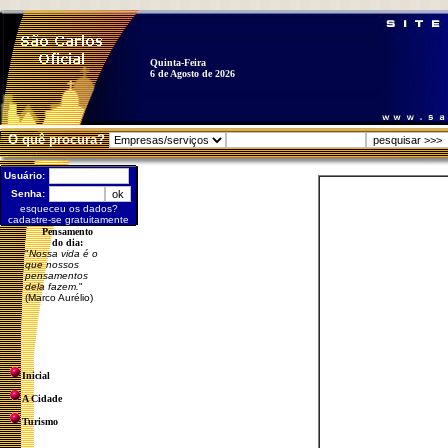
Quinta-Feira
6 de Agosto de 2026
O quê procura?
Usuário:
Senha:
esqueceu os dados?
cadastre-se gratuitamente
Pensamento
do dia:
"
Nossa vida é o
que nossos
pensamentos
dela fazem.
"
(Marco Aurélio)
Inicial
A Cidade
Turismo