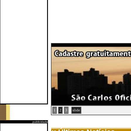
1
2
3
slide
publicidade