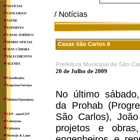
NOTÍCIAS
/ Notícias
CONCURSOS
SAÚDE
ESPORTES
CANAL JURÍDICO
DIÁRIO OFICIAL
Casas São Carlos 8
ATAS CÂMARA
FALECIMENTOS
Prefeitura Municipal de São Ca
AGENDA
20 de Julho de 2009
Classificados
Empresas/Serviços
No último sábado, 
Telefone/Operadora
da Prohab (Progr
São Carlos), João 
CEP - superCEP
Colunistas
projetos e obras
Culinária
Diversão & Lazer
engenheiros e rep