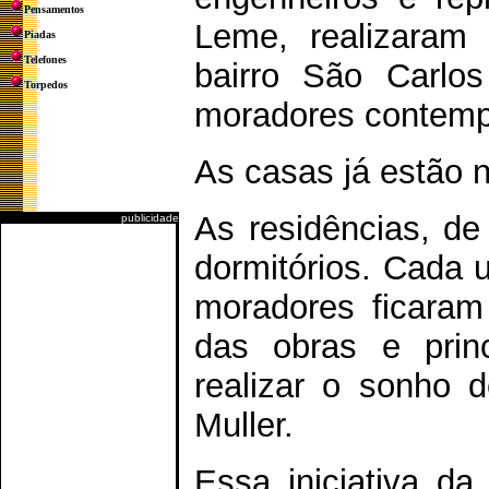
Pensamentos
Leme, realizaram 
Piadas
Telefones
bairro São Carlo
Torpedos
moradores contemp
As casas já estão n
As residências, d
publicidade
dormitórios. Cada 
moradores ficaram
das obras e prin
realizar o sonho d
Muller.
Essa iniciativa d