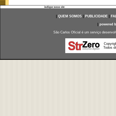
indique nosso site
|
QUEM SOMOS
|
PUBLICIDADE
|
FA
|
powered 
São Carlos Oficial é um serviço desenvol
Copyrig
Todos di