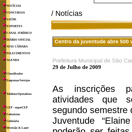
NOTÍCIAS
/ Notícias
CONCURSOS
SAÚDE
ESPORTES
CANAL JURÍDICO
DIÁRIO OFICIAL
Centro da juventude abre 500
ATAS CÂMARA
FALECIMENTOS
Prefeitura Municipal de São Ca
AGENDA
29 de Julho de 2009
Classificados
Empresas/Serviços
As inscrições 
Telefone/Operadora
atividades que s
segundo semestre 
CEP - superCEP
Colunistas
Juventude “Elaine
Culinária
Diversão & Lazer
poderão ser feitas