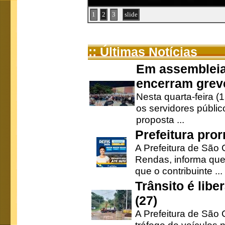
1
2
3
slide
:: Últimas Notícias
Em assembleia
encerram grev
Nesta quarta-feira (
os servidores públic
proposta ...
Prefeitura pro
A Prefeitura de São 
Rendas, informa que
que o contribuinte ...
Trânsito é lib
(27)
A Prefeitura de São C