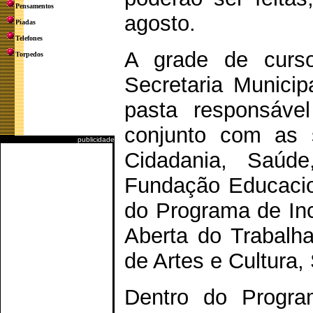
Pensamentos
agosto.
Piadas
Telefones
A grade de curso
Torpedos
Secretaria Municip
pasta responsáve
conjunto com as s
publicidade
Cidadania, Saúde
Fundação Educacio
do Programa de Inc
Aberta do Trabalha
de Artes e Cultur
Dentro do Program