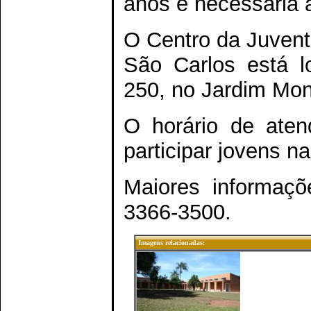
anos é necessária 
O Centro da Juventu
São Carlos está l
250, no Jardim Mon
O horário de ate
participar jovens n
Maiores informaçõ
3366-3500.
Imagens relacionadas: