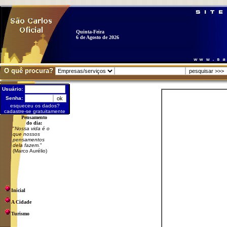
Quinta-Feira
6 de Agosto de 2026
O quê procura?
Usuário:
Senha:
esqueceu os dados?
cadastre-se gratuitamente
Pensamento
do dia:
"
Nossa vida é o
que nossos
pensamentos
dela fazem.
"
(Marco Aurélio)
Inicial
A Cidade
Turismo