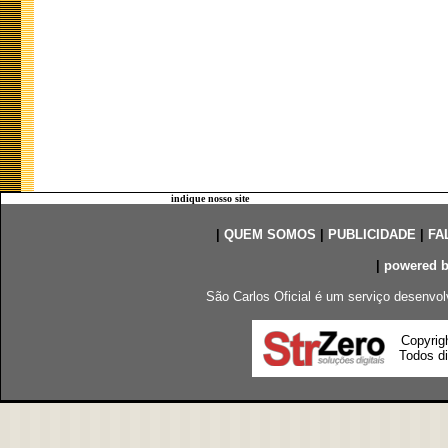
indique nosso site
|
QUEM SOMOS
|
PUBLICIDADE
|
FA
|
powered 
São Carlos Oficial é um serviço desenvol
Copyrig
Todos di