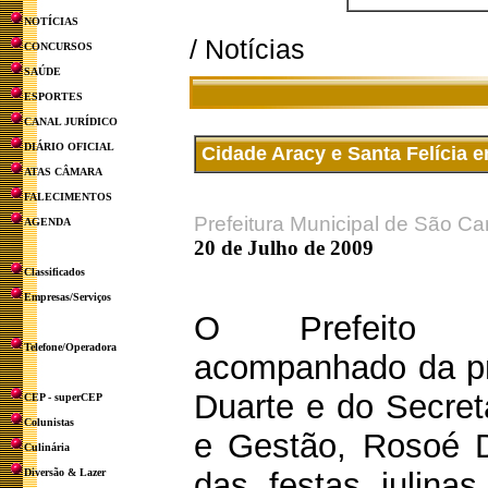
NOTÍCIAS
/ Notícias
CONCURSOS
SAÚDE
ESPORTES
CANAL JURÍDICO
DIÁRIO OFICIAL
Cidade Aracy e Santa Felícia e
ATAS CÂMARA
FALECIMENTOS
Prefeitura Municipal de São Ca
AGENDA
20 de Julho de 2009
Classificados
Empresas/Serviços
O Prefeito O
Telefone/Operadora
acompanhado da pr
Duarte e do Secret
CEP - superCEP
Colunistas
e Gestão, Rosoé D
Culinária
Diversão & Lazer
das festas julina