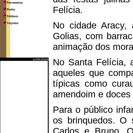
Pensamentos
Felícia.
Piadas
Telefones
No cidade Aracy, 
Torpedos
Golias, com barrac
animação dos morad
No Santa Felícia, 
publicidade
aqueles que comp
típicas como cura
amendoim e doces 
Para o público infa
os brinquedos. O 
Carlos e Bruno. O 