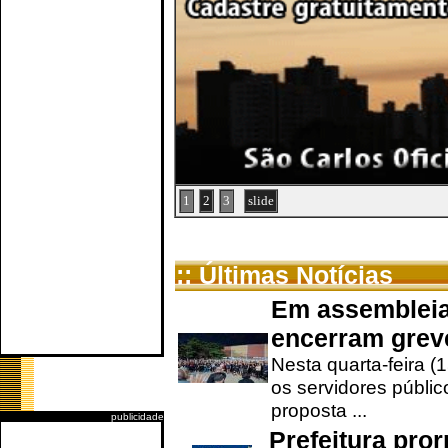
1
2
3
slide
:: Últimas Notícias
Em assembleia
encerram grev
Nesta quarta-feira (
os servidores públic
proposta ...
publicidade
Prefeitura pro