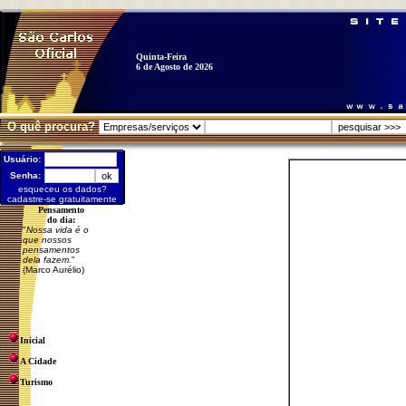
Quinta-Feira
6 de Agosto de 2026
O quê procura?
Usuário:
Senha:
esqueceu os dados?
cadastre-se gratuitamente
Pensamento
do dia:
"
Nossa vida é o
que nossos
pensamentos
dela fazem.
"
(Marco Aurélio)
Inicial
A Cidade
Turismo