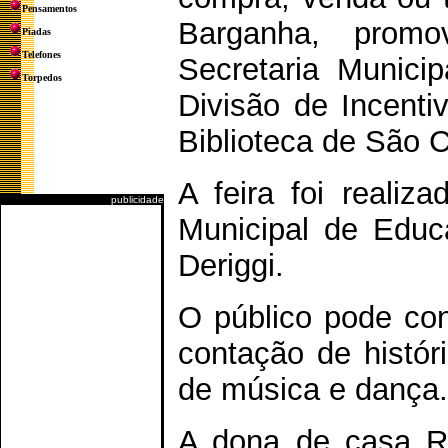
Pensamentos
Barganha, promov
Piadas
Telefones
Secretaria Munic
Torpedos
Divisão de Incenti
Biblioteca de São C
A feira foi realiz
publicidade
Municipal de Educ
Deriggi.
O público pode conf
contação de histór
de música e dança.
A dona de casa Re