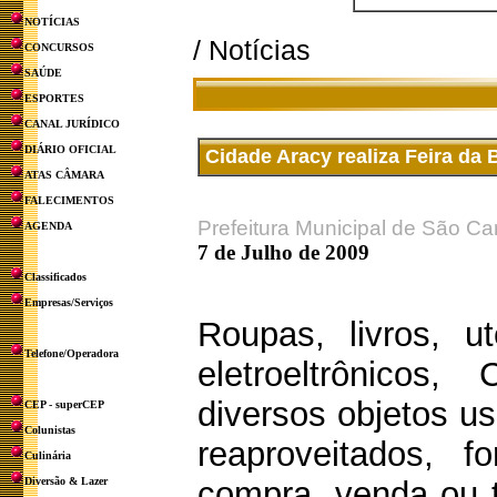
NOTÍCIAS
/ Notícias
CONCURSOS
SAÚDE
ESPORTES
CANAL JURÍDICO
DIÁRIO OFICIAL
Cidade Aracy realiza Feira da
ATAS CÂMARA
FALECIMENTOS
Prefeitura Municipal de São Ca
AGENDA
7 de Julho de 2009
Classificados
Empresas/Serviços
Roupas, livros, ut
Telefone/Operadora
eletroeltrônicos
diversos objetos u
CEP - superCEP
Colunistas
reaproveitados, 
Culinária
Diversão & Lazer
compra, venda ou t