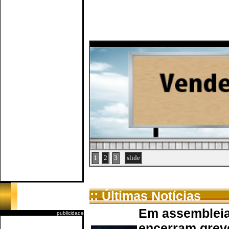
1
2
3
slide
:: Últimas Notícias
Em assembleia
publicidade
encerram grev