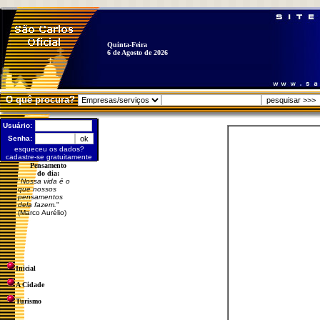
Quinta-Feira
6 de Agosto de 2026
O quê procura?
Usuário:
Senha:
esqueceu os dados?
cadastre-se gratuitamente
Pensamento
do dia:
"
Nossa vida é o
que nossos
pensamentos
dela fazem.
"
(Marco Aurélio)
Inicial
A Cidade
Turismo