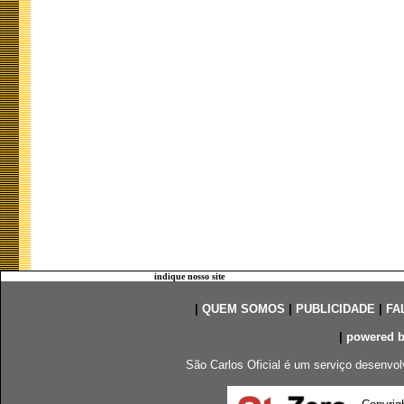
indique nosso site
|
QUEM SOMOS
|
PUBLICIDADE
|
FA
|
powered 
São Carlos Oficial é um serviço desenvol