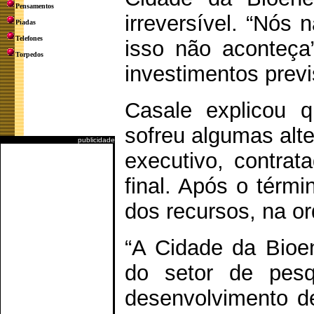
Pensamentos
irreversível. “Nós
Piadas
Telefones
isso não aconteça
Torpedos
investimentos prev
Casale explicou q
sofreu algumas alt
publicidade
executivo, contrat
final. Após o térmi
dos recursos, na o
“A Cidade da Bioen
do setor de pesqu
desenvolvimento d