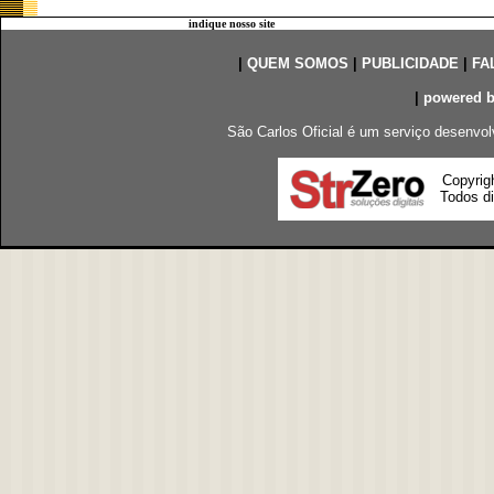
indique nosso site
|
QUEM SOMOS
|
PUBLICIDADE
|
FA
|
powered 
São Carlos Oficial é um serviço desenvol
Copyrig
Todos di