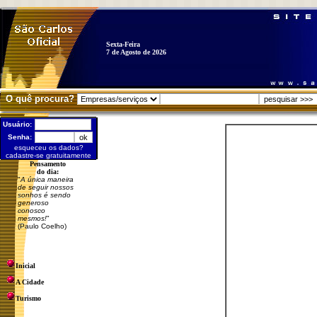
Sexta-Feira
7 de Agosto de 2026
O quê procura?
Usuário:
Senha:
esqueceu os dados?
cadastre-se gratuitamente
Pensamento
do dia:
"
A única maneira
de seguir nossos
sonhos é sendo
generoso
conosco
mesmos!
"
(Paulo Coelho)
Inicial
A Cidade
Turismo