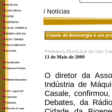
NOTÍCIAS
/ Notícias
CONCURSOS
SAÚDE
ESPORTES
CANAL JURÍDICO
DIÁRIO OFICIAL
Cidade da Bioenergia é um proj
ATAS CÂMARA
FALECIMENTOS
Prefeitura Municipal de São Ca
AGENDA
13 de Maio de 2009
Classificados
Empresas/Serviços
O diretor da Asso
Telefone/Operadora
Indústria de Máqu
Casale, confirmou,
CEP - superCEP
Colunistas
Debates, da Rádio
Culinária
Diversão & Lazer
Cidade da Bioene