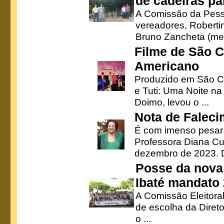
de cadeiras pa
A Comissão da Pesso
vereadores, Robertinh
Bruno Zancheta (mem
Filme de São C
Americano
Produzido em São Ca
e Tuti: Uma Noite na
Doimo, levou o ...
Nota de Faleci
É com imenso pesar
Professora Diana Cu
dezembro de 2023. Di
Posse da nova 
Ibaté mandato
A Comissão Eleitora
de escolha da Direto
o ...