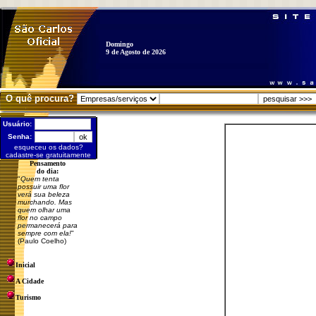
Domingo
9 de Agosto de 2026
O quê procura?
Usuário:
Senha:
esqueceu os dados?
cadastre-se gratuitamente
Pensamento
do dia:
"
Quem tenta
possuir uma flor
verá sua beleza
murchando. Mas
quem olhar uma
flor no campo
permanecerá para
sempre com ela!
"
(Paulo Coelho)
Inicial
A Cidade
Turismo