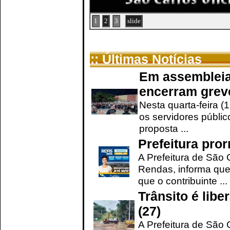
1
2
3
slide
:: Últimas Notícias
Em assembleia
encerram grev
Nesta quarta-feira (
os servidores públic
proposta ...
Prefeitura pro
A Prefeitura de São 
Rendas, informa que
que o contribuinte ...
Trânsito é lib
(27)
A Prefeitura de São C