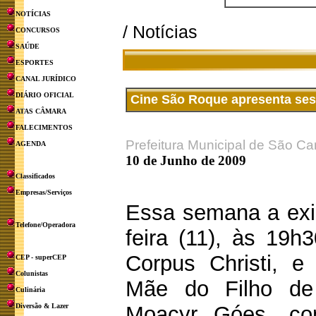
NOTÍCIAS
/ Notícias
CONCURSOS
SAÚDE
ESPORTES
CANAL JURÍDICO
DIÁRIO OFICIAL
Cine São Roque apresenta ses
ATAS CÂMARA
FALECIMENTOS
Prefeitura Municipal de São Ca
AGENDA
10 de Junho de 2009
Classificados
Empresas/Serviços
Essa semana a exib
Telefone/Operadora
feira (11), às 19
Corpus Christi, e
CEP - superCEP
Colunistas
Mãe do Filho de
Culinária
Diversão & Lazer
Moacyr Góes, com