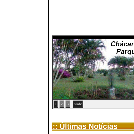
1
2
3
slide
:: Últimas Notícias