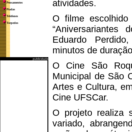
atividades.
Pensamentos
Piadas
O filme escolhido
Telefones
Torpedos
“Aniversariantes 
Eduardo Perdido
minutos de duração e
publicidade
O Cine São Roqu
Municipal de São C
Artes e Cultura, e
Cine UFSCar.
O projeto realiza
variado, abrangen