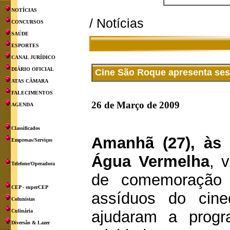
NOTÍCIAS
/ Notícias
CONCURSOS
SAÚDE
ESPORTES
CANAL JURÍDICO
DIÁRIO OFICIAL
Cine São Roque apresenta ses
ATAS CÂMARA
FALECIMENTOS
26 de Março de 2009
AGENDA
Classificados
Amanhã (27), às
Empresas/Serviços
Água Vermelha
, 
Telefone/Operadora
de comemoração d
CEP - superCEP
assíduos do cine
Colunistas
Culinária
ajudaram a progr
Diversão & Lazer