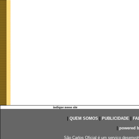
indique nosso site
|
QUEM SOMOS
|
PUBLICIDADE
|
FA
|
powered 
São Carlos Oficial é um serviço desenvol