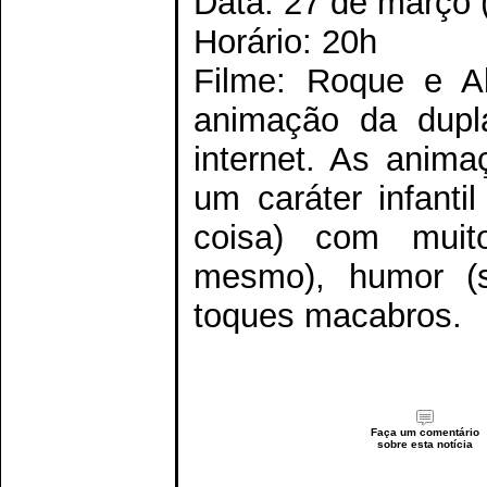
Data: 27 de março (
Horário: 20h
Filme: Roque e Al
animação da dupl
internet. As anima
um caráter infanti
coisa) com muito
mesmo), humor (s
toques macabros.
Faça um comentário
sobre esta notícia