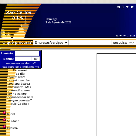
Domingo
9 de Agosto de 2026
O quê procura?
Usuário:
Senha:
esqueceu os dados?
cadastre-se gratuitamente
Pensamento
do dia:
"
Quem tenta
possuir uma flor
verá sua beleza
murchando. Mas
quem olhar uma
flor no campo
permanecerá para
sempre com ela!
"
(Paulo Coelho)
Inicial
A Cidade
Turismo