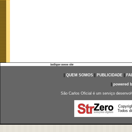
indique nosso site
|
QUEM SOMOS
|
PUBLICIDADE
|
FA
|
powered 
São Carlos Oficial é um serviço desenvol
Copyrig
Todos di