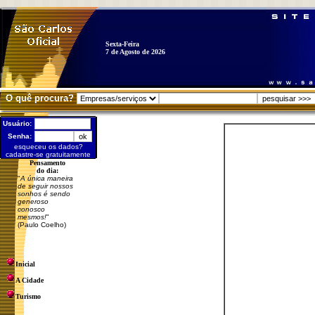
Sexta-Feira
7 de Agosto de 2026
O quê procura?
Usuário:
Senha:
esqueceu os dados?
cadastre-se gratuitamente
Pensamento
do dia:
"
A única maneira
de seguir nossos
sonhos é sendo
generoso
conosco
mesmos!
"
(Paulo Coelho)
Inicial
A Cidade
Turismo