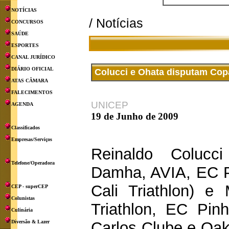
NOTÍCIAS
/ Notícias
CONCURSOS
SAÚDE
ESPORTES
CANAL JURÍDICO
DIÁRIO OFICIAL
Colucci e Ohata disputam Cop
ATAS CÂMARA
FALECIMENTOS
UNICEP
AGENDA
19 de Junho de 2009
Classificados
Empresas/Serviços
Reinaldo Colucc
Telefone/Operadora
Damha, AVIA, EC P
Cali Triathlon) e
CEP - superCEP
Colunistas
Triathlon, EC Pin
Culinária
Diversão & Lazer
Carlos Clube e Oak