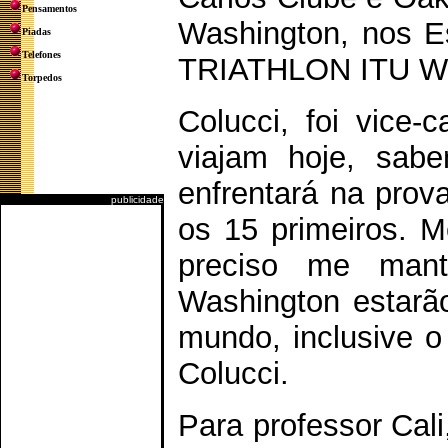
Pensamentos
Washington, nos 
Piadas
Telefones
TRIATHLON ITU Wor
Torpedos
Colucci, foi vice
viajam hoje, sabe
enfrentará na prova
publicidade
os 15 primeiros. 
preciso me mant
Washington estarão
mundo, inclusive o
Colucci.
Para professor Cali