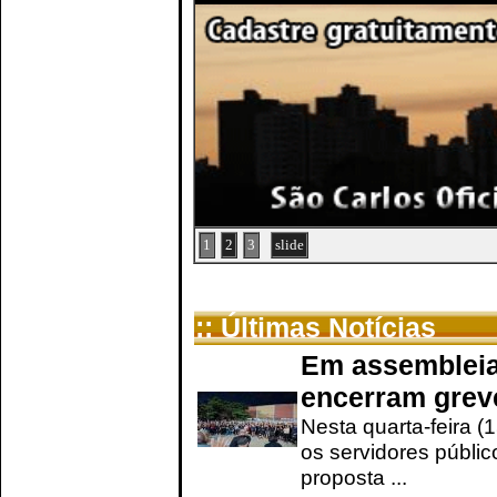
1
2
3
slide
:: Últimas Notícias
Em assembleia
encerram grev
Nesta quarta-feira (
os servidores públic
proposta ...