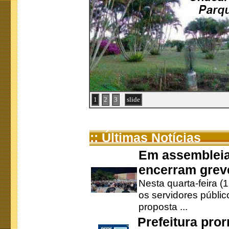
1
2
3
slide
:: Últimas Notícias
Em assembleia
encerram grev
Nesta quarta-feira (
os servidores públic
proposta ...
Prefeitura pro