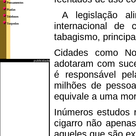
Pensamentos
Piadas
A legislação al
Telefones
internacional de
Torpedos
tabagismo, princip
Cidades como Nov
adotaram com suce
publicidade
é responsável pe
milhões de pesso
equivale a uma mor
Inúmeros estudos 
cigarro não apena
aqueles que são ex