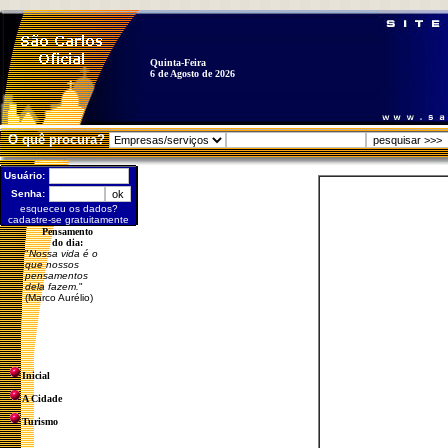
Quinta-Feira
6 de Agosto de 2026
O quê procura?
Usuário:
Senha:
esqueceu os dados?
cadastre-se gratuitamente
Pensamento
do dia:
"
Nossa vida é o
que nossos
pensamentos
dela fazem.
"
(Marco Aurélio)
Inicial
A Cidade
Turismo