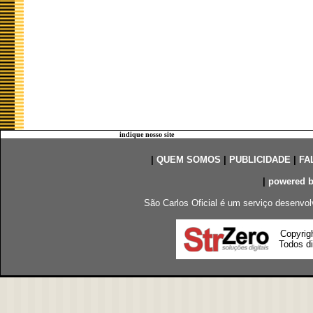
indique nosso site
|
QUEM SOMOS
|
PUBLICIDADE
|
FA
|
powered 
São Carlos Oficial é um serviço desenvol
Copyrig
Todos di