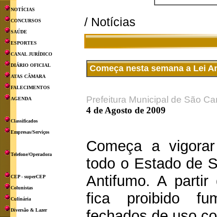
NOTÍCIAS
/ Notícias
CONCURSOS
SAÚDE
ESPORTES
CANAL JURÍDICO
DIÁRIO OFICIAL
Começa nesta semana a Lei A
ATAS CÂMARA
FALECIMENTOS
Prefeitura Municipal de São Ca
AGENDA
4 de Agosto de 2009
Classificados
Empresas/Serviços
Começa a vigora
Telefone/Operadora
todo o Estado de S
Antifumo. A partir
CEP - superCEP
Colunistas
fica proibido f
Culinária
Diversão & Lazer
fechados de uso col