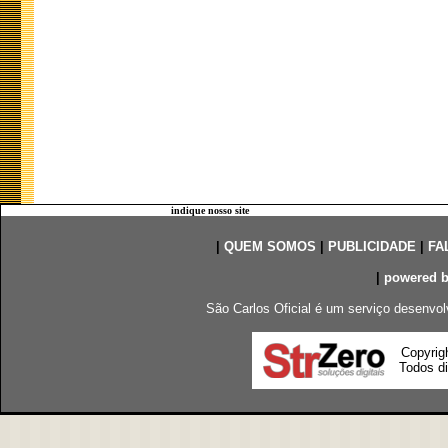
indique nosso site
|
QUEM SOMOS
|
PUBLICIDADE
|
FA
|
powered 
São Carlos Oficial é um serviço desenvol
Copyrig
Todos di