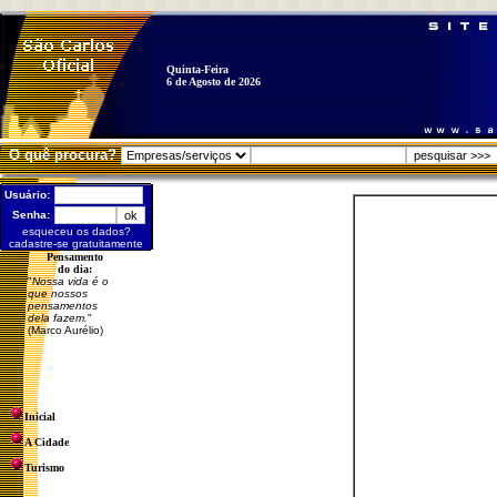
Quinta-Feira
6 de Agosto de 2026
O quê procura?
Usuário:
Senha:
esqueceu os dados?
cadastre-se gratuitamente
Pensamento
do dia:
"
Nossa vida é o
que nossos
pensamentos
dela fazem.
"
(Marco Aurélio)
Inicial
A Cidade
Turismo