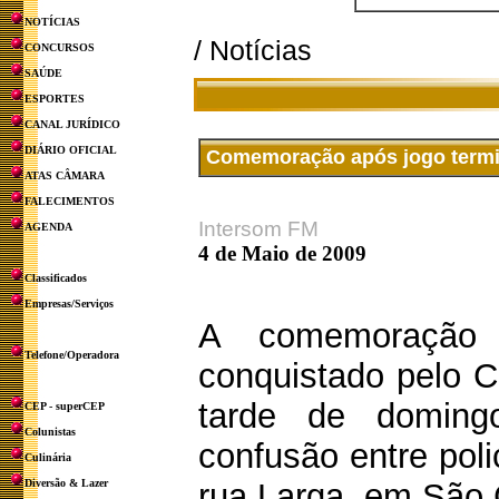
NOTÍCIAS
/ Notícias
CONCURSOS
SAÚDE
ESPORTES
CANAL JURÍDICO
DIÁRIO OFICIAL
Comemoração após jogo termi
ATAS CÂMARA
FALECIMENTOS
Intersom FM
AGENDA
4 de Maio de 2009
Classificados
Empresas/Serviços
A comemoração d
Telefone/Operadora
conquistado pelo Co
tarde de doming
CEP - superCEP
Colunistas
confusão entre poli
Culinária
Diversão & Lazer
rua Larga, em São 