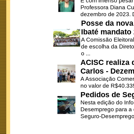
É com imenso pesar
Professora Diana Cu
dezembro de 2023. Di
Posse da nova 
Ibaté mandato
A Comissão Eleitora
de escolha da Direto
o ...
ACISC realiza 
Carlos - Deze
A Associação Comerc
no valor de R$40.335
Pedidos de Se
Nesta edição do Inf
Desemprego para a c
Seguro-Desemprego 