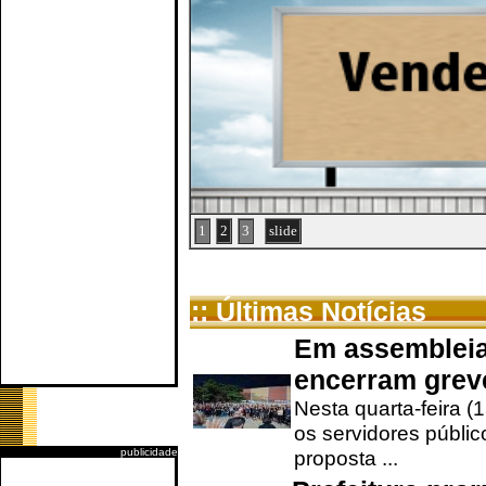
1
2
3
slide
:: Últimas Notícias
Em assembleia
encerram grev
Nesta quarta-feira (
os servidores públic
publicidade
proposta ...