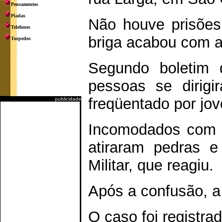
Pensamentos
Piadas
Não houve prisões
Telefones
briga acabou com a
Torpedos
Segundo boletim d
pessoas se dirigi
freqüentado por jov
publicidade
Incomodados com a
atiraram pedras e 
Militar, que reagiu.
Após a confusão, a 
O caso foi registrad