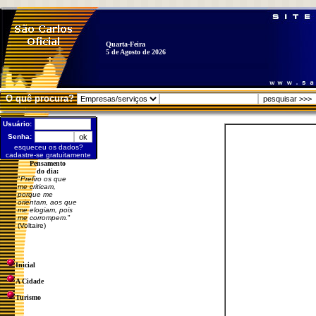
Quarta-Feira
5 de Agosto de 2026
O quê procura?
Usuário:
Senha:
esqueceu os dados?
cadastre-se gratuitamente
Pensamento
do dia:
"
Prefiro os que
me criticam,
porque me
orientam, aos que
me elogiam, pois
me corrompem.
"
(Voltaire)
Inicial
A Cidade
Turismo