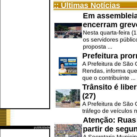
:: Últimas Notícias
Em assembleia
encerram grev
Nesta quarta-feira (
os servidores públic
proposta ...
Prefeitura pro
A Prefeitura de São 
Rendas, informa que
que o contribuinte ...
Trânsito é lib
(27)
A Prefeitura de São C
tráfego de veículos 
Atenção: Ruas 
partir de segun
publicidade
A Secretaria Municip