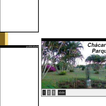
publicidade
1
2
3
slide