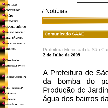
NOTÍCIAS
/ Notícias
CONCURSOS
SAÚDE
ESPORTES
CANAL JURÍDICO
DIÁRIO OFICIAL
Comunicado SAAE
ATAS CÂMARA
FALECIMENTOS
Prefeitura Municipal de São Ca
AGENDA
2 de Julho de 2009
Classificados
Empresas/Serviços
A Prefeitura de Sã
Telefone/Operadora
da bomba do po
Produção do Jardim
CEP - superCEP
Colunistas
água dos bairros da
Culinária
Diversão & Lazer