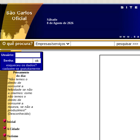
Sábado
8 de Agosto de 2026
O quê procura?
Usuário:
Senha:
esqueceu os dados?
cadastre-se gratuitamente
Pensamento
do dia:
"
Não temos o
direito de
consumir a
felicidade se não
a criarmos: como
não temos o
direito de
consumir a
riqueza, se não a
produzimos!
"
(Desconhecido)
Inicial
A Cidade
Turismo