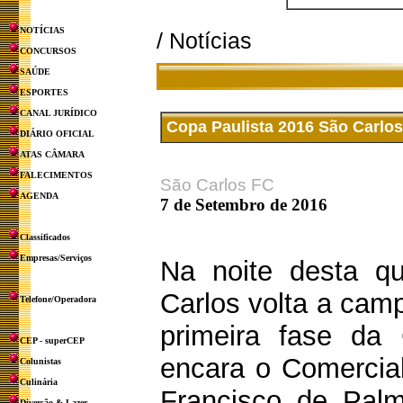
NOTÍCIAS
/ Notícias
CONCURSOS
SAÚDE
ESPORTES
CANAL JURÍDICO
Copa Paulista 2016 São Carlos
DIÁRIO OFICIAL
ATAS CÂMARA
FALECIMENTOS
São Carlos FC
AGENDA
7 de Setembro de 2016
Classificados
Empresas/Serviços
Na noite desta qu
Carlos volta a cam
Telefone/Operadora
primeira fase da
CEP - superCEP
encara o Comercial
Colunistas
Culinária
Francisco de Palm
Diversão & Lazer