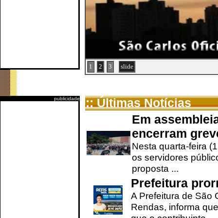
1
2
3
slide
publicidade
:: Últimas Notícias
Em assembleia
encerram grev
Nesta quarta-feira (
os servidores públic
proposta ...
Prefeitura pro
A Prefeitura de São 
Rendas, informa que