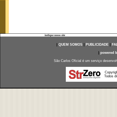
indique nosso site
|
QUEM SOMOS
|
PUBLICIDADE
|
FA
|
powered 
São Carlos Oficial é um serviço desenvol
Copyrig
Todos di