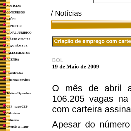
NOTÍCIAS
/ Notícias
CONCURSOS
SAÚDE
ESPORTES
CANAL JURÍDICO
DIÁRIO OFICIAL
Criação de emprego com carte
ATAS CÂMARA
FALECIMENTOS
BOL
AGENDA
19 de Maio de 2009
Classificados
Empresas/Serviços
O mês de abril a
Telefone/Operadora
106.205 vagas na
com carteira assin
CEP - superCEP
Colunistas
Culinária
Apesar do número 
Diversão & Lazer