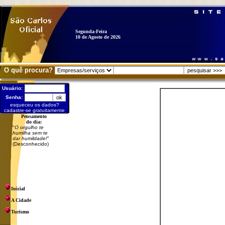
Segunda-Feira
10 de Agosto de 2026
O quê procura?
Usuário:
Senha:
esqueceu os dados?
cadastre-se gratuitamente
Pensamento
do dia:
"
O orgulho te
humilha sem te
dar humildade!
"
(Desconhecido)
Inicial
A Cidade
Turismo