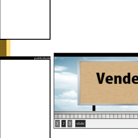
publicidade
1
2
3
slide