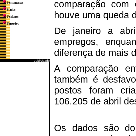
comparação com 
Pensamentos
Piadas
houve uma queda d
Telefones
Torpedos
De janeiro a abr
empregos, enquan
diferença de mais d
publicidade
A comparação ent
também é desfavor
postos foram cri
106.205 de abril de
Os dados são do