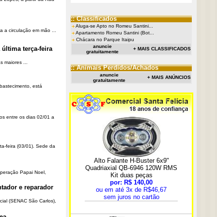
:: Classificados
Aluga-se Apto no Romeu Santini...
a a circulação em mão ...
Apartamento Romeu Santini (Bot...
Chácara no Parque Itaipu
anuncie
última terça-feira
+ MAIS CLASSIFICADOS
gratuitamente
 maiores ...
:: Animais Perdidos/Achados
anuncie
+ MAIS ANÚNCIOS
gratuitamente
Abastecimento, está
os entre os dias 02/01 a
ta-feira (03/01). Sede da
Operação Papai Noel,
tador e reparador
cial (SENAC São Carlos),