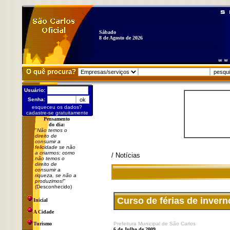
Sábado
8 de Agosto de 2026
O quê procura?
Usuário:
Senha:
esqueceu os dados?
cadastre-se gratuitamente
Pensamento
do dia:
"
Não temos o
direito de
consumir a
felicidade se não
a criarmos: como
/ Notícias
não temos o
direito de
consumir a
riqueza, se não a
produzimos!
"
(Desconhecido)
Curso de férias de inver
Inicial
A Cidade
Turismo
Prefeitura Municipal de São Carlos
6 de Julho de 2009