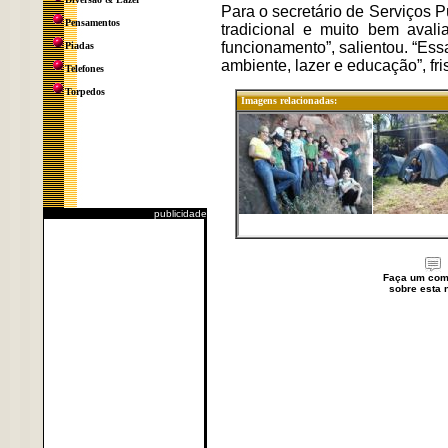
Para o secretário de Serviços P
Pensamentos
tradicional e muito bem avali
funcionamento”, salientou. “Essa
Piadas
ambiente, lazer e educação”, fri
Telefones
Torpedos
Imagens relacionadas:
publicidade
Faça um com
sobre esta n