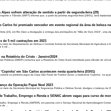
 Alpes sofrem alteração de sentido a partir de segunda-feira (29)
ansporte e Trânsito (SMTT) informa que, a partir da próxima segunda-feira (29/01), será implantad
o Carlos foi premiado vencedor em evento regional da área de beleza na 
-feira (23), em Rio Claro a divulgação e entrega das premiações do "Mão de Ouro 2024", uma das
is de 5 mil castrações em 2023
por meio do Departamento de Defesa e Controle Animal da Secretaria Municipal de Agricultura e 
5 mil ...
 na Rotatória do Cristo - Janeiro/2024
ras Públicas (SMOP) comunica que a Rotatória do Cristo ficará interditada para trânsito de veícul
 ‘Copinha’ em São Carlos acontecem nesta quarta-feira (03/01)
ceberá os primeiros jogos da Copa São Paulo de Futebol Júnior, a tradicional ‘Copinha’, na quar
alanço da Operação Papai Noel 2023
por meio da Secretaria Municipal de Segurança Pública e Defesa Social, divulgou o balanço da 
 de Trabalho, Emprego e Renda e SENAC abrem vagas para curso de mon
rabalho, Emprego e Renda (SMTER), em parceria com o Serviço Nacional de Aprendizagem Comer
o de ...