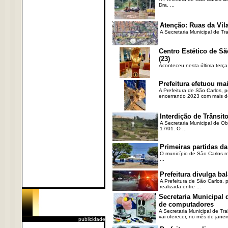
Dra. ...
Atenção: Ruas da Vila
A Secretaria Municipal de Tr
Centro Estético de Sã
(23)
Aconteceu nesta última terça
Prefeitura efetuou ma
A Prefeitura de São Carlos, 
encerrando 2023 com mais de 
Interdição de Trânsito
A Secretaria Municipal de Ob
17/01. O ...
Primeiras partidas da
O município de São Carlos re
...
Prefeitura divulga b
A Prefeitura de São Carlos, 
realizada entre ...
Secretaria Municipal
de computadores
A Secretaria Municipal de T
vai oferecer, no mês de janeir
publicidade