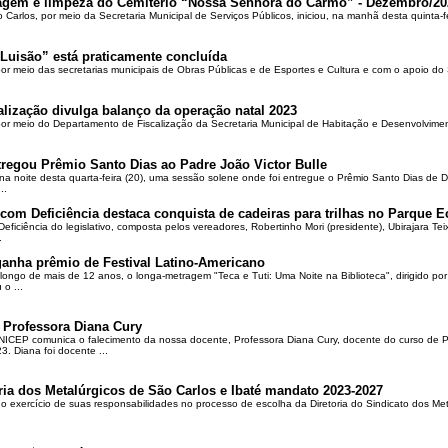
oçagem e limpeza do Cemitério “Nossa Senhora do Carmo” - Dezembro/20
o Carlos, por meio da Secretaria Municipal de Serviços Públicos, iniciou, na manhã desta quinta-f
Luisão” está praticamente concluída
por meio das secretarias municipais de Obras Públicas e de Esportes e Cultura e com o apoio d
alização divulga balanço da operação natal 2023
 por meio do Departamento de Fiscalização da Secretaria Municipal de Habitação e Desenvolvime
regou Prêmio Santo Dias ao Padre João Victor Bulle
na noite desta quarta-feira (20), uma sessão solene onde foi entregue o Prêmio Santo Dias de 
..
om Deficiência destaca conquista de cadeiras para trilhas no Parque E
ciência do legislativo, composta pelos vereadores, Robertinho Mori (presidente), Ubirajara Teixei
.
ganha prêmio de Festival Latino-Americano
ongo de mais de 12 anos, o longa-metragem "Teca e Tuti: Uma Noite na Biblioteca", dirigido po
o ...
 Professora Diana Cury
ICEP comunica o falecimento da nossa docente, Professora Diana Cury, docente do curso de 
. Diana foi docente ...
ria dos Metalúrgicos de São Carlos e Ibaté mandato 2023-2027
no exercício de suas responsabilidades no processo de escolha da Diretoria do Sindicato dos Me