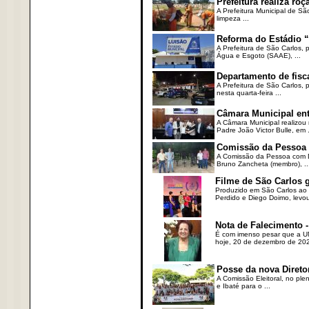
Prefeitura realiza r
A Prefeitura Municipal de Sã
limpeza ...
Reforma do Estádio “
A Prefeitura de São Carlos, 
Água e Esgoto (SAAE), ...
Departamento de fisc
A Prefeitura de São Carlos,
nesta quarta-feira ...
Câmara Municipal ent
A Câmara Municipal realizou 
Padre João Victor Bulle, em .
Comissão da Pessoa c
A Comissão da Pessoa com Defi
Bruno Zancheta (membro), ..
Filme de São Carlos 
Produzido em São Carlos ao l
Perdido e Diego Doimo, levou 
Nota de Falecimento -
É com imenso pesar que a UN
hoje, 20 de dezembro de 2023
Posse da nova Direto
A Comissão Eleitoral, no ple
e Ibaté para o ...