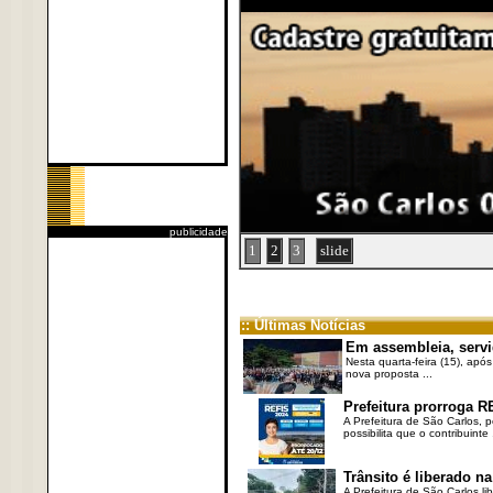
publicidade
1
2
3
slide
:: Últimas Notícias
Em assembleia, servi
Nesta quarta-feira (15), após
nova proposta ...
Prefeitura prorroga R
A Prefeitura de São Carlos, 
possibilita que o contribuinte .
Trânsito é liberado na
A Prefeitura de São Carlos li