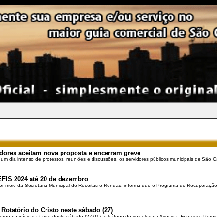
dores aceitam nova proposta e encerram greve
 um dia intenso de protestos, reuniões e discussões, os servidores públicos municipais de São Ca
EFIS 2024 até 20 de dezembro
por meio da Secretaria Municipal de Receitas e Rendas, informa que o Programa de Recuperação 
..
 Rotatório do Cristo neste sábado (27)
berou no início da tarde deste sábado (27/01), o tráfego de veículos na Avenida Francisco Pereir