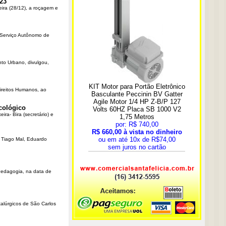
23
eira (28/12), a roçagem e
o Serviço Autônomo de
nto Urbano, divulgou,
Direitos Humanos, ao
cológico
ra- Bira (secretário) e
r Tiago Mal, Eduardo
Pedagogia, na data de
talúrgicos de São Carlos