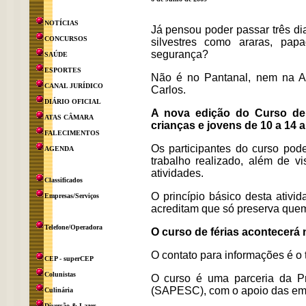
NOTÍCIAS
Já pensou poder passar três d
CONCURSOS
silvestres como araras, pa
segurança?
SAÚDE
ESPORTES
Não é no Pantanal, nem na A
CANAL JURÍDICO
Carlos.
DIÁRIO OFICIAL
A nova edição do Curso de 
ATAS CÂMARA
crianças e jovens de 10 a 14
FALECIMENTOS
Os participantes do curso pod
AGENDA
trabalho realizado, além de vi
atividades.
Classificados
O princípio básico desta ativ
Empresas/Serviços
acreditam que só preserva que
Telefone/Operadora
O curso de férias acontecerá n
O contato para informações é o
CEP - superCEP
Colunistas
O curso é uma parceria da P
(SAPESC), com o apoio das em
Culinária
Diversão & Lazer