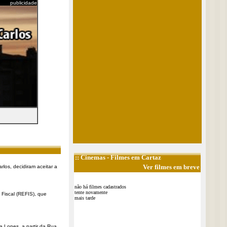
publicidade
::
Cinemas
- Filmes em Cartaz
Ver filmes em breve
rlos, decidiram aceitar a
não há filmes cadastrados
tente novamente
Fiscal (REFIS), que
mais tarde
a Lopes, a partir da Rua