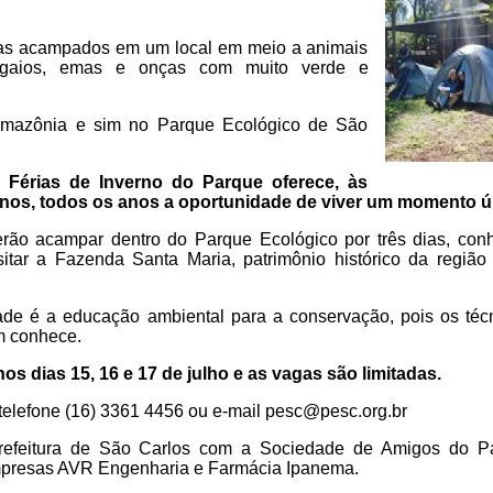
ias acampados em um local em meio a animais
pagaios, emas e onças com muito verde e
mazônia e sim no Parque Ecológico de São
Férias de Inverno do Parque oferece, às
 anos, todos os anos a oportunidade de viver um momento ú
erão acampar dentro do Parque Ecológico por três dias, con
sitar a Fazenda Santa Maria, patrimônio histórico da região
idade é a educação ambiental para a conservação, pois os té
m conhece.
os dias 15, 16 e 17 de julho e as vagas são limitadas.
 telefone (16) 3361 4456 ou e-mail pesc@pesc.org.br
refeitura de São Carlos com a Sociedade de Amigos do P
presas AVR Engenharia e Farmácia Ipanema.