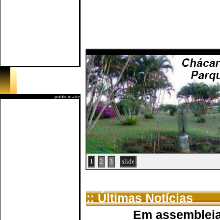
publicidade
1
2
3
slide
:: Últimas Notícias
Em assembleia