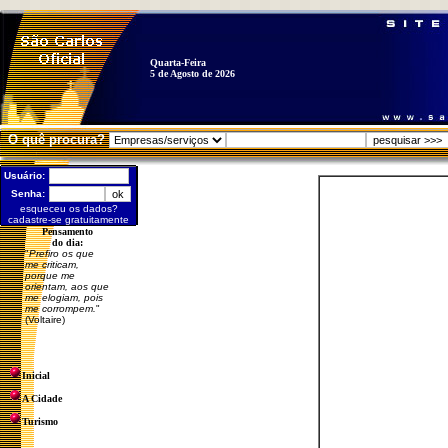
Quarta-Feira
5 de Agosto de 2026
O quê procura?
Usuário:
Senha:
esqueceu os dados?
cadastre-se gratuitamente
Pensamento
do dia:
"
Prefiro os que
me criticam,
porque me
orientam, aos que
me elogiam, pois
me corrompem.
"
(Voltaire)
Inicial
A Cidade
Turismo