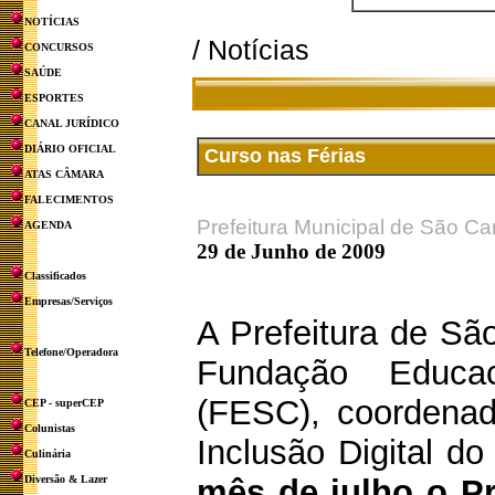
NOTÍCIAS
/ Notícias
CONCURSOS
SAÚDE
ESPORTES
CANAL JURÍDICO
DIÁRIO OFICIAL
Curso nas Férias
ATAS CÂMARA
FALECIMENTOS
Prefeitura Municipal de São Ca
AGENDA
29 de Junho de 2009
Classificados
Empresas/Serviços
A Prefeitura de Sã
Telefone/Operadora
Fundação Educa
(FESC), coordena
CEP - superCEP
Colunistas
Inclusão Digital do
Culinária
Diversão & Lazer
mês de julho o Pr