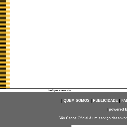
indique nosso site
|
QUEM SOMOS
|
PUBLICIDADE
|
FA
|
powered 
São Carlos Oficial é um serviço desenvol