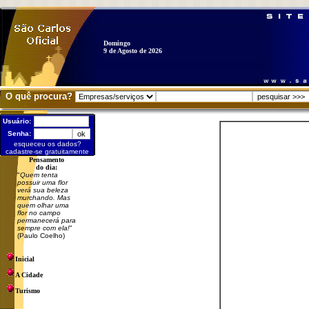
Domingo
9 de Agosto de 2026
O quê procura?
Usuário:
Senha:
esqueceu os dados?
cadastre-se gratuitamente
Pensamento
do dia:
"
Quem tenta
possuir uma flor
verá sua beleza
murchando. Mas
quem olhar uma
flor no campo
permanecerá para
sempre com ela!
"
(Paulo Coelho)
Inicial
A Cidade
Turismo