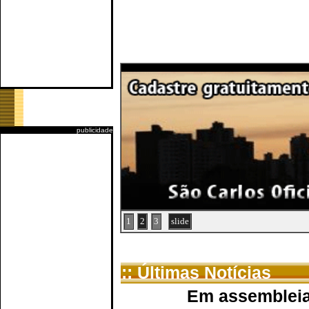
publicidade
1
2
3
slide
:: Últimas Notícias
Em assembleia