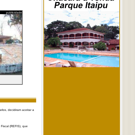
publicidade
rlos, decidiram aceitar a
Fiscal (REFIS), que