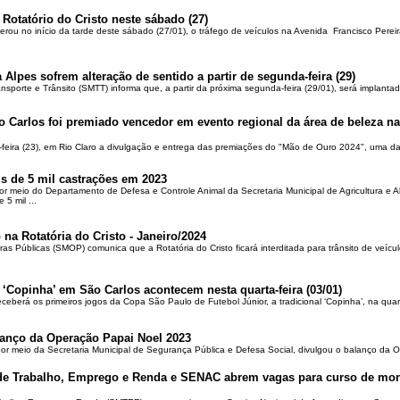
 Rotatório do Cristo neste sábado (27)
berou no início da tarde deste sábado (27/01), o tráfego de veículos na Avenida Francisco Pereir
 Alpes sofrem alteração de sentido a partir de segunda-feira (29)
ansporte e Trânsito (SMTT) informa que, a partir da próxima segunda-feira (29/01), será implantad
o Carlos foi premiado vencedor em evento regional da área de beleza na 
-feira (23), em Rio Claro a divulgação e entrega das premiações do "Mão de Ouro 2024", uma das
is de 5 mil castrações em 2023
por meio do Departamento de Defesa e Controle Animal da Secretaria Municipal de Agricultura e 
5 mil ...
 na Rotatória do Cristo - Janeiro/2024
ras Públicas (SMOP) comunica que a Rotatória do Cristo ficará interditada para trânsito de veícul
 ‘Copinha’ em São Carlos acontecem nesta quarta-feira (03/01)
ceberá os primeiros jogos da Copa São Paulo de Futebol Júnior, a tradicional ‘Copinha’, na quar
alanço da Operação Papai Noel 2023
por meio da Secretaria Municipal de Segurança Pública e Defesa Social, divulgou o balanço da 
 de Trabalho, Emprego e Renda e SENAC abrem vagas para curso de mon