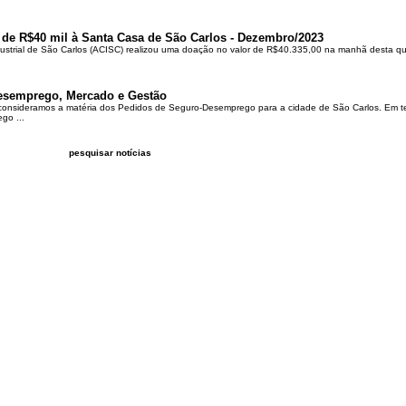
 de R$40 mil à Santa Casa de São Carlos - Dezembro/2023
ustrial de São Carlos (ACISC) realizou uma doação no valor de R$40.335,00 na manhã desta quin
esemprego, Mercado e Gestão
 consideramos a matéria dos Pedidos de Seguro-Desemprego para a cidade de São Carlos. Em te
go ...
pesquisar notícias