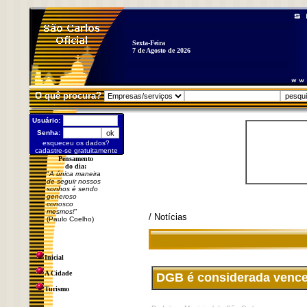
Sexta-Feira
7 de Agosto de 2026
O quê procura?
Usuário:
Senha:
esqueceu os dados?
cadastre-se gratuitamente
Pensamento
do dia:
"
A única maneira
de seguir nossos
sonhos é sendo
generoso
conosco
mesmos!
"
/ Notícias
(Paulo Coelho)
Inicial
A Cidade
DGB é considerada venced
Turismo