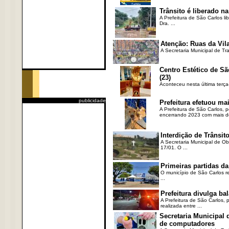
Trânsito é liberado na
A Prefeitura de São Carlos li
Dra. ...
Atenção: Ruas da Vila
A Secretaria Municipal de Tr
Centro Estético de Sã
(23)
Aconteceu nesta última terça
publicidade
Prefeitura efetuou ma
A Prefeitura de São Carlos, 
encerrando 2023 com mais de 
Interdição de Trânsito
A Secretaria Municipal de Ob
17/01. O ...
Primeiras partidas da
O município de São Carlos re
...
Prefeitura divulga b
A Prefeitura de São Carlos, 
realizada entre ...
Secretaria Municipal
de computadores