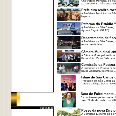
A Secretaria Municipal de T
vai oferecer, no mês de janeir
Prefeitura realiza r
A Prefeitura Municipal de Sã
limpeza ...
Reforma do Estádio “
A Prefeitura de São Carlos, 
Água e Esgoto (SAAE), ...
Departamento de fisc
A Prefeitura de São Carlos,
nesta quarta-feira ...
Câmara Municipal ent
A Câmara Municipal realizou 
Padre João Victor Bulle, em .
Comissão da Pessoa c
A Comissão da Pessoa com Defi
Bruno Zancheta (membro), ..
Filme de São Carlos 
Produzido em São Carlos ao l
Perdido e Diego Doimo, levou 
Nota de Falecimento -
É com imenso pesar que a UN
hoje, 20 de dezembro de 2023
publicidade
Posse da nova Direto
A Comissão Eleitoral, no ple