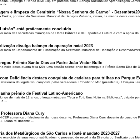
rabalho, Emprego e Renda (SMTER), em parceria com o Serviço Nacional de Aprendizagem Comer
o de ...
oçagem e limpeza do Cemitério “Nossa Senhora do Carmo” - Dezembro/20
o Carlos, por meio da Secretaria Municipal de Serviços Públicos, iniciou, na manhã desta quinta-f
Luisão” está praticamente concluída
por meio das secretarias municipais de Obras Públicas e de Esportes e Cultura e com o apoio d
alização divulga balanço da operação natal 2023
 por meio do Departamento de Fiscalização da Secretaria Municipal de Habitação e Desenvolvime
regou Prêmio Santo Dias ao Padre João Victor Bulle
na noite desta quarta-feira (20), uma sessão solene onde foi entregue o Prêmio Santo Dias de 
..
om Deficiência destaca conquista de cadeiras para trilhas no Parque E
ciência do legislativo, composta pelos vereadores, Robertinho Mori (presidente), Ubirajara Teixei
.
ganha prêmio de Festival Latino-Americano
ongo de mais de 12 anos, o longa-metragem "Teca e Tuti: Uma Noite na Biblioteca", dirigido po
o ...
 Professora Diana Cury
ICEP comunica o falecimento da nossa docente, Professora Diana Cury, docente do curso de 
. Diana foi docente ...
ria dos Metalúrgicos de São Carlos e Ibaté mandato 2023-2027
no exercício de suas responsabilidades no processo de escolha da Diretoria do Sindicato dos Me