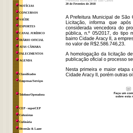
Prefeitura Municipal de São Carlos
20 de Fevereiro de 2018
NOTÍCIAS
CONCURSOS
A Prefeitura Municipal de São
SAÚDE
Licitação, informa que após
ESPORTES
considerada vencedora do proc
pública, n.º 05/2017, do tipo
CANAL JURÍDICO
bairro Cidade Aracy II, a emp
DIÁRIO OFICIAL
no valor de R$2.586.746,23.
ATAS CÂMARA
A homologação da licitação dev
FALECIMENTOS
publicação oficial o processo s
AGENDA
Nesta primeira e maior etapa 
Cidade Aracy II, porém outras oi
Classificados
Empresas/Serviços
Faça um com
Telefone/Operadora
sobre esta n
CEP - superCEP
Colunistas
Culinária
Diversão & Lazer