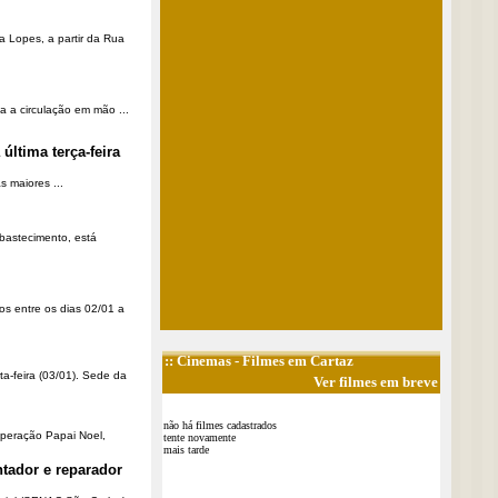
a Lopes, a partir da Rua
a a circulação em mão ...
última terça-feira
 maiores ...
Abastecimento, está
os entre os dias 02/01 a
::
Cinemas
- Filmes em Cartaz
ta-feira (03/01). Sede da
Ver filmes em breve
não há filmes cadastrados
Operação Papai Noel,
tente novamente
mais tarde
tador e reparador