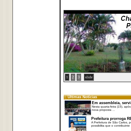
1
2
3
slide
:: Últimas Notícias
Em assembleia, servi
Nesta quarta-feira (15), após
nova proposta ...
Prefeitura prorroga R
A Prefeitura de São Carlos, 
possibilita que o contribuinte .