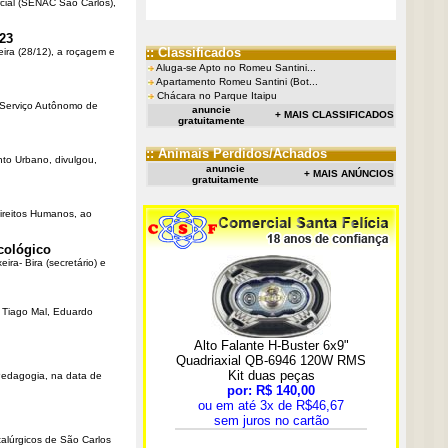
cial (SENAC São Carlos),
23
:: Classificados
eira (28/12), a roçagem e
Aluga-se Apto no Romeu Santini...
Apartamento Romeu Santini (Bot...
Chácara no Parque Itaipu
o Serviço Autônomo de
anuncie
+ MAIS CLASSIFICADOS
gratuitamente
:: Animais Perdidos/Achados
nto Urbano, divulgou,
anuncie
+ MAIS ANÚNCIOS
gratuitamente
Direitos Humanos, ao
cológico
ra- Bira (secretário) e
r Tiago Mal, Eduardo
Pedagogia, na data de
talúrgicos de São Carlos