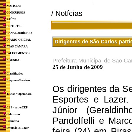
NOTÍCIAS
/ Notícias
CONCURSOS
SAÚDE
ESPORTES
CANAL JURÍDICO
DIÁRIO OFICIAL
Dirigentes de São Carlos part
ATAS CÂMARA
FALECIMENTOS
Prefeitura Municipal de São Ca
AGENDA
25 de Junho de 2009
Classificados
Empresas/Serviços
Os dirigentes da Se
Telefone/Operadora
Esportes e Lazer,
Júnior (Geraldin
CEP - superCEP
Colunistas
Pandolfelli e Marc
Culinária
Diversão & Lazer
feira (24) em Pir