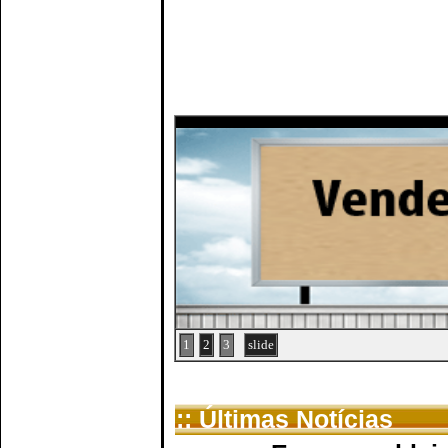
1
2
3
slide
:: Últimas Notícias