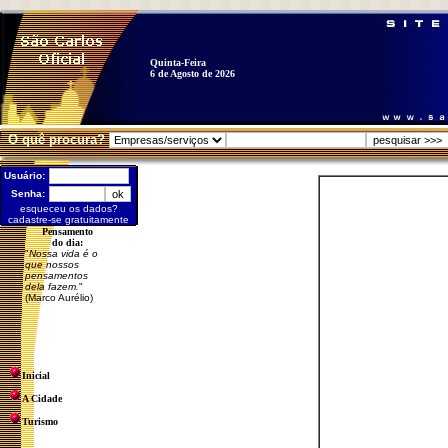
Quinta-Feira
6 de Agosto de 2026
O quê procura?
Usuário:
Senha:
esqueceu os dados?
cadastre-se gratuitamente
Pensamento
do dia:
"
Nossa vida é o
que nossos
pensamentos
dela fazem.
"
(Marco Aurélio)
Inicial
A Cidade
Turismo