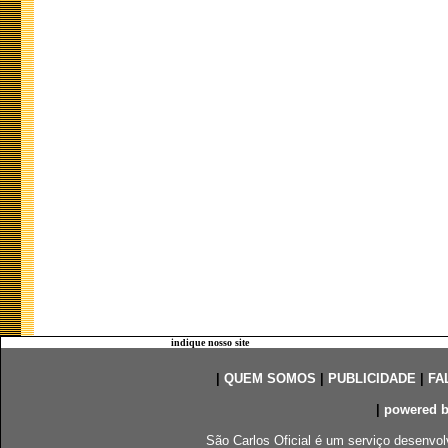
indique nosso site
|
QUEM SOMOS
|
PUBLICIDADE
|
FA
|
powered 
São Carlos Oficial é um serviço desenvol