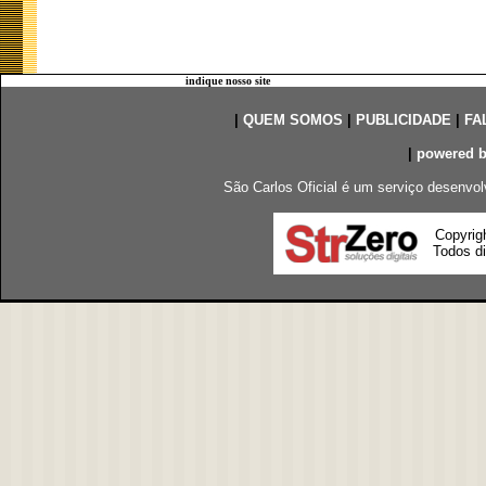
indique nosso site
|
QUEM SOMOS
|
PUBLICIDADE
|
FA
|
powered 
São Carlos Oficial é um serviço desenvol
Copyrig
Todos di