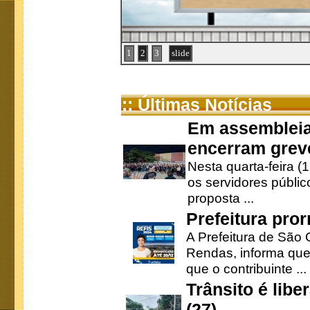
1
2
3
slide
:: Últimas Notícias
Em assembleia
encerram grev
Nesta quarta-feira (
os servidores públic
proposta ...
Prefeitura pro
A Prefeitura de São 
Rendas, informa que
que o contribuinte ...
Trânsito é lib
(27)