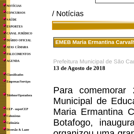
NOTÍCIAS
/ Notícias
CONCURSOS
SAÚDE
ESPORTES
CANAL JURÍDICO
DIÁRIO OFICIAL
EMEB Maria Ermantina Carval
ATAS CÂMARA
FALECIMENTOS
Prefeitura Municipal de São Ca
AGENDA
13 de Agosto de 2018
Classificados
Empresas/Serviços
Para comemorar 
Telefone/Operadora
Municipal de Edu
Maria Ermantina Ca
CEP - superCEP
Colunistas
Botafogo, inaugu
Culinária
Diversão & Lazer
organizou uma gran