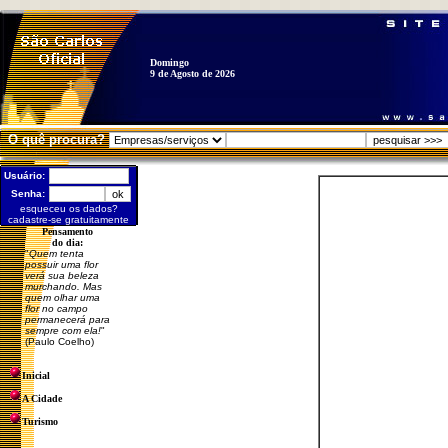
Domingo
9 de Agosto de 2026
O quê procura?
Usuário:
Senha:
esqueceu os dados?
cadastre-se gratuitamente
Pensamento
do dia:
"
Quem tenta
possuir uma flor
verá sua beleza
murchando. Mas
quem olhar uma
flor no campo
permanecerá para
sempre com ela!
"
(Paulo Coelho)
Inicial
A Cidade
Turismo