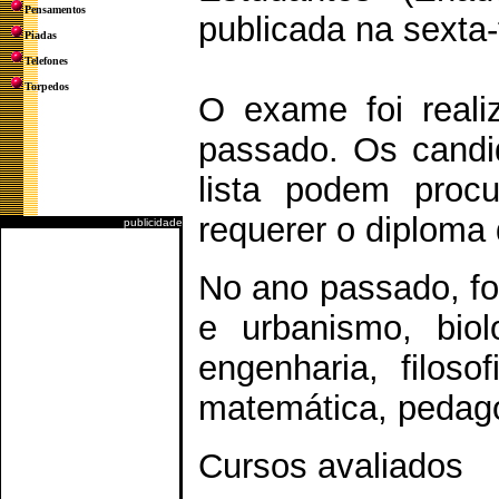
Pensamentos
publicada na sexta-f
Piadas
Telefones
Torpedos
O exame foi real
passado. Os candi
lista podem procu
requerer o diploma
publicidade
No ano passado, fo
e urbanismo, biol
engenharia, filosofi
matemática, pedago
Cursos avaliados