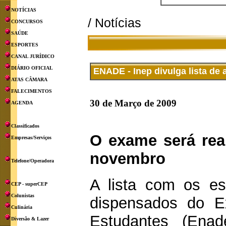
NOTÍCIAS
/ Notícias
CONCURSOS
SAÚDE
ESPORTES
CANAL JURÍDICO
DIÁRIO OFICIAL
ENADE - Inep divulga lista de
ATAS CÂMARA
FALECIMENTOS
30 de Março de 2009
AGENDA
Classificados
O exame será rea
Empresas/Serviços
novembro
Telefone/Operadora
A lista com os es
CEP - superCEP
Colunistas
dispensados do 
Culinária
Estudantes (Enad
Diversão & Lazer