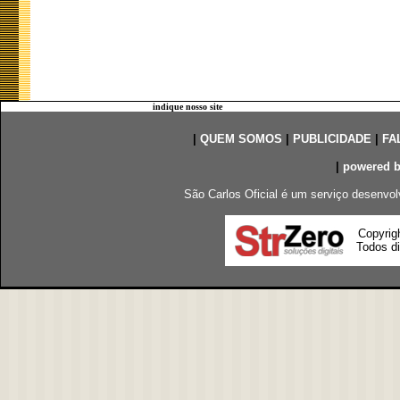
indique nosso site
|
QUEM SOMOS
|
PUBLICIDADE
|
FA
|
powered 
São Carlos Oficial é um serviço desenvol
Copyrig
Todos di