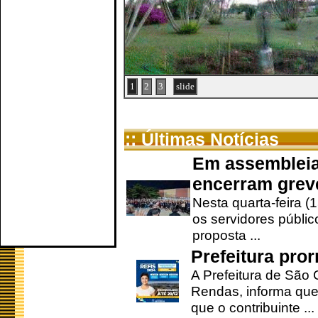
1
2
3
slide
:: Últimas Notícias
Em assembleia
encerram grev
Nesta quarta-feira (
os servidores públic
proposta ...
Prefeitura pro
A Prefeitura de São 
Rendas, informa que
que o contribuinte ...