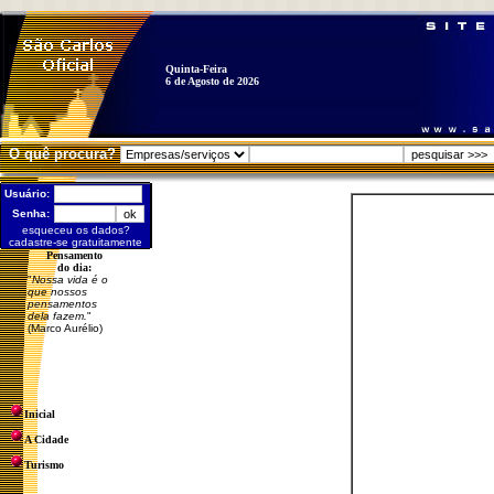
Quinta-Feira
6 de Agosto de 2026
O quê procura?
Usuário:
Senha:
esqueceu os dados?
cadastre-se gratuitamente
Pensamento
do dia:
"
Nossa vida é o
que nossos
pensamentos
dela fazem.
"
(Marco Aurélio)
Inicial
A Cidade
Turismo