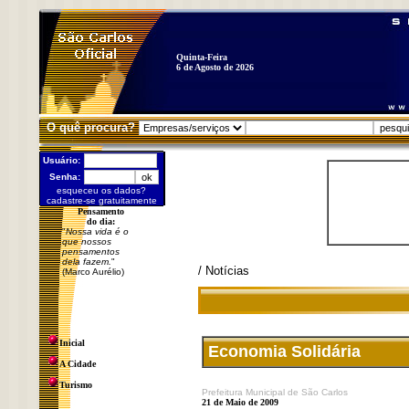
Quinta-Feira
6 de Agosto de 2026
O quê procura?
Usuário:
Senha:
esqueceu os dados?
cadastre-se gratuitamente
Pensamento
do dia:
"
Nossa vida é o
que nossos
pensamentos
dela fazem.
"
/ Notícias
(Marco Aurélio)
Inicial
Economia Solidária
A Cidade
Turismo
Prefeitura Municipal de São Carlos
21 de Maio de 2009