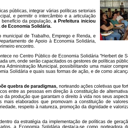
cas públicas, integrar várias políticas setoriais
pal, e permitir o intercâmbio e a articulação
m benefício da população,
a Prefeitura iniciou
na de Economia Solidária.
o municipal de Trabalho, Emprego e Renda, e
 Departamento de Apoio à Economia Solidária,
rimeiro encontro.
ntece no Centro Público de Economia Solidária “Herbert de S
ada um, onde serão capacitados os gestores de políticas públi
 na Administração Municipal, possibilitando uma maior comp
nomia Solidária e quais suas formas de ação, e de como alcanç
põe quebra de paradigmas,
norteando ações coletivas que for
líticos entre as pessoas em direção à constituição de alternati
ão da produção que garantam o direito à vida nos seus aspec
s mais elaborados que promovam a constituição de valores
riedade, respeito à natureza, promoção da dignidade e valoriz
 dentro da estratégia da implementação de políticas de gera
arlos, a Economia Solidária destaca-se como norteadora 