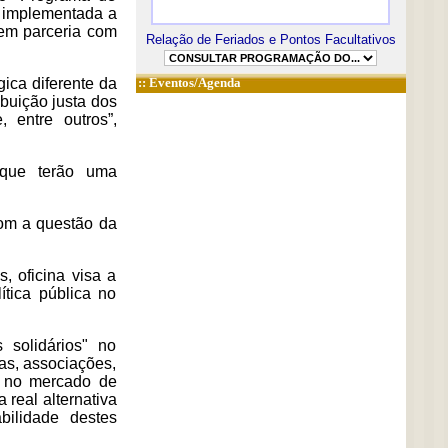
l implementada a
 em parceria com
Relação de Feriados e Pontos Facultativos
ica diferente da
::
Eventos/Agenda
ibuição justa dos
 entre outros”,
s que terão uma
com a questão da
 oficina visa a
ítica pública no
 solidários" no
vas, associações,
ão no mercado de
 real alternativa
bilidade destes