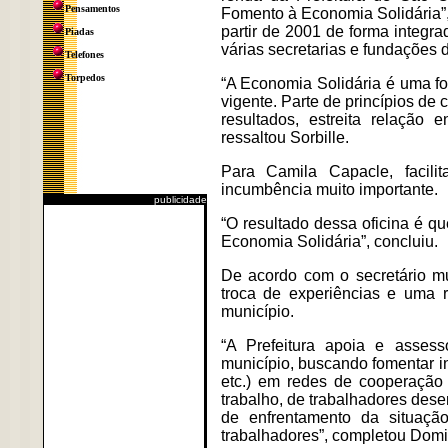
Pensamentos
Fomento à Economia Solidária”,
partir de 2001 de forma integr
Piadas
várias secretarias e fundações 
Telefones
Torpedos
“A Economia Solidária é uma fo
vigente. Parte de princípios de
resultados, estreita relação
ressaltou Sorbille.
Para Camila Capacle, facili
incumbência muito importante.
publicidade
“O resultado dessa oficina é q
Economia Solidária”, concluiu.
De acordo com o secretário m
troca de experiências e uma r
município.
“A Prefeitura apoia e assess
município, buscando fomentar in
etc.) em redes de cooperação 
trabalho, de trabalhadores dese
de enfrentamento da situação
trabalhadores”, completou Dom