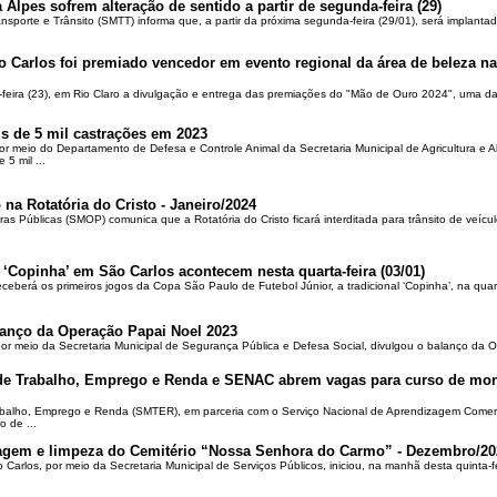
 Alpes sofrem alteração de sentido a partir de segunda-feira (29)
ansporte e Trânsito (SMTT) informa que, a partir da próxima segunda-feira (29/01), será implantad
o Carlos foi premiado vencedor em evento regional da área de beleza na 
-feira (23), em Rio Claro a divulgação e entrega das premiações do "Mão de Ouro 2024", uma das
is de 5 mil castrações em 2023
por meio do Departamento de Defesa e Controle Animal da Secretaria Municipal de Agricultura e 
5 mil ...
 na Rotatória do Cristo - Janeiro/2024
ras Públicas (SMOP) comunica que a Rotatória do Cristo ficará interditada para trânsito de veícul
 ‘Copinha’ em São Carlos acontecem nesta quarta-feira (03/01)
ceberá os primeiros jogos da Copa São Paulo de Futebol Júnior, a tradicional ‘Copinha’, na quar
alanço da Operação Papai Noel 2023
por meio da Secretaria Municipal de Segurança Pública e Defesa Social, divulgou o balanço da 
 de Trabalho, Emprego e Renda e SENAC abrem vagas para curso de mon
rabalho, Emprego e Renda (SMTER), em parceria com o Serviço Nacional de Aprendizagem Comer
o de ...
oçagem e limpeza do Cemitério “Nossa Senhora do Carmo” - Dezembro/20
o Carlos, por meio da Secretaria Municipal de Serviços Públicos, iniciou, na manhã desta quinta-f