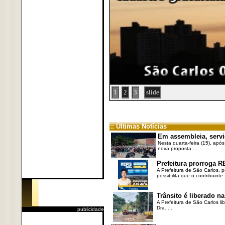
1
2
3
slide
:: Últimas Notícias
Em assembleia, servi
Nesta quarta-feira (15), após
nova proposta ...
Prefeitura prorroga R
A Prefeitura de São Carlos, 
possibilita que o contribuinte .
Trânsito é liberado na
A Prefeitura de São Carlos li
Dra. ...
publicidade