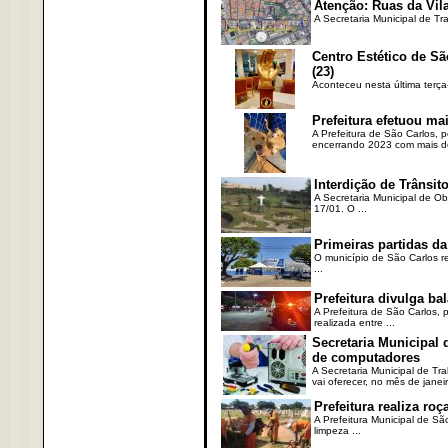
Atenção: Ruas da Vila
A Secretaria Municipal de Tr
Centro Estético de Sã
(23)
Aconteceu nesta última terça
Prefeitura efetuou ma
A Prefeitura de São Carlos, 
encerrando 2023 com mais de 
Interdição de Trânsito
A Secretaria Municipal de Ob
17/01. O ...
Primeiras partidas da
O município de São Carlos re
...
Prefeitura divulga b
A Prefeitura de São Carlos, 
realizada entre ...
Secretaria Municipal
de computadores
A Secretaria Municipal de T
vai oferecer, no mês de janeir
Prefeitura realiza r
A Prefeitura Municipal de Sã
limpeza ...