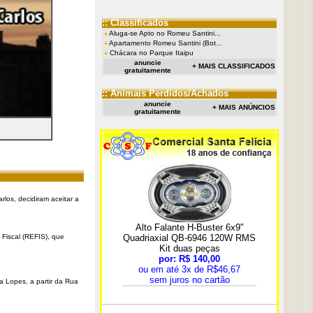
:: Classificados
Aluga-se Apto no Romeu Santini...
Apartamento Romeu Santini (Bot...
Chácara no Parque Itaipu
anuncie
+ MAIS CLASSIFICADOS
gratuitamente
:: Animais Perdidos/Achados
anuncie
+ MAIS ANÚNCIOS
gratuitamente
rlos, decidiram aceitar a
Fiscal (REFIS), que
a Lopes, a partir da Rua