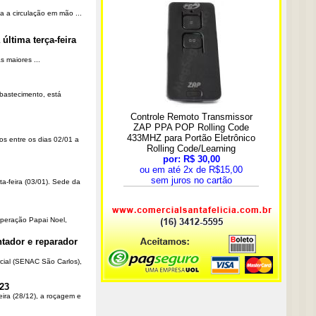
a a circulação em mão ...
última terça-feira
 maiores ...
Abastecimento, está
os entre os dias 02/01 a
ta-feira (03/01). Sede da
Operação Papai Noel,
tador e reparador
cial (SENAC São Carlos),
23
eira (28/12), a roçagem e