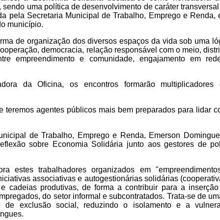
 sendo uma política de desenvolvimento de caráter transversa
ada pela Secretaria Municipal de Trabalho, Emprego e Renda,
do município.
rma de organização dos diversos espaços da vida sob uma lóg
 cooperação, democracia, relação responsável com o meio, distr
 entre empreendimento e comunidade, engajamento em rede,
tadora da Oficina, os encontros formarão multiplicadore
ue teremos agentes públicos mais bem preparados para lidar 
unicipal de Trabalho, Emprego e Renda, Emerson Domingues,
eflexão sobre Economia Solidária junto aos gestores de pol
ora estes trabalhadores organizados em "empreendimentos
iciativas associativas e autogestionárias solidárias (cooperati
e cadeias produtivas, de forma a contribuir para a inserç
mpregados, do setor informal e subcontratados. Trata-se de uma
 de exclusão social, reduzindo o isolamento e a vulnera
ingues.