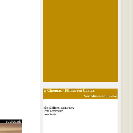
::
Cinemas
- Filmes em Cartaz
Ver filmes em breve
não há filmes cadastrados
tente novamente
mais tarde
publicidade