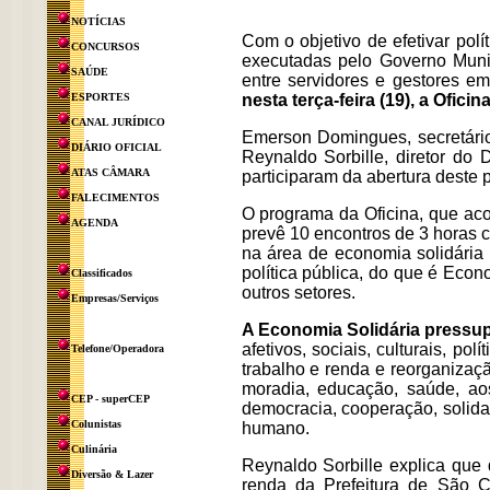
NOTÍCIAS
Com o objetivo de efetivar políti
CONCURSOS
executadas pelo Governo Munici
SAÚDE
entre servidores e gestores e
ESPORTES
nesta terça-feira (19), a Ofici
CANAL JURÍDICO
Emerson Domingues, secretári
DIÁRIO OFICIAL
Reynaldo Sorbille, diretor do
ATAS CÂMARA
participaram da abertura deste p
FALECIMENTOS
O programa da Oficina, que aco
AGENDA
prevê 10 encontros de 3 horas c
na área de economia solidária
política pública, do que é Eco
Classificados
outros setores.
Empresas/Serviços
A Economia Solidária pressu
afetivos, sociais, culturais, po
Telefone/Operadora
trabalho e renda e reorganizaç
moradia, educação, saúde, ao
CEP - superCEP
democracia, cooperação, solida
Colunistas
humano.
Culinária
Reynaldo Sorbille explica que
Diversão & Lazer
renda da Prefeitura de São C