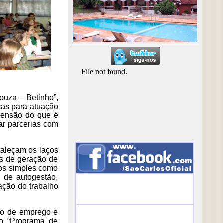
ouza – Betinho”,
cas para atuação
reensão do que é
ar parcerias com
taleçam os laços
vas de geração de
tos simples como
 de autogestão,
ação do trabalho
ção de emprego e
do “Programa de