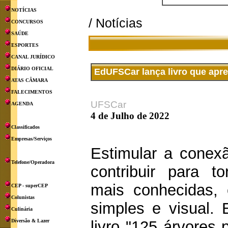
NOTÍCIAS
/ Notícias
CONCURSOS
SAÚDE
ESPORTES
CANAL JURÍDICO
DIÁRIO OFICIAL
EdUFSCar lança livro que apr
ATAS CÂMARA
FALECIMENTOS
UFSCar
AGENDA
4 de Julho de 2022
Classificados
Empresas/Serviços
Estimular a conex
Telefone/Operadora
contribuir para t
mais conhecidas,
CEP - superCEP
Colunistas
simples e visual. 
Culinária
Diversão & Lazer
livro "125 árvore