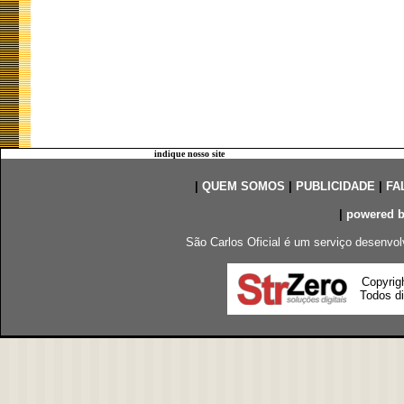
indique nosso site
|
QUEM SOMOS
|
PUBLICIDADE
|
FA
|
powered 
São Carlos Oficial é um serviço desenvol
Copyrig
Todos di