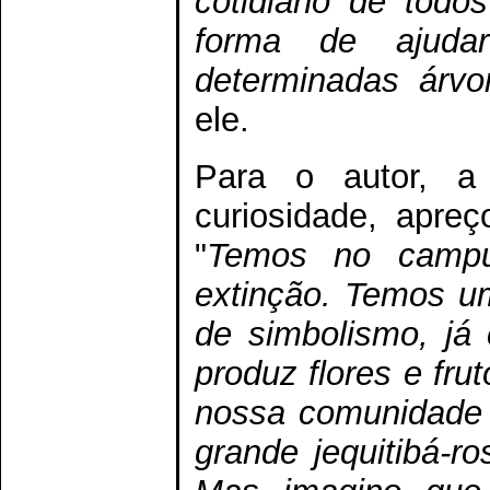
cotidiano de tod
forma de ajud
determinadas árvo
ele.
Para o autor, a
curiosidade, apre
"
Temos no campu
extinção. Temos u
de simbolismo, já
produz flores e fru
nossa comunidade
grande jequitibá-r