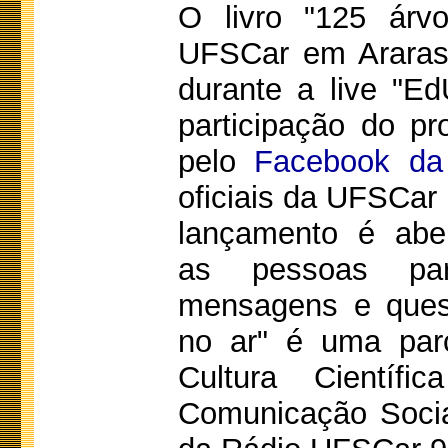
O livro "125 árv
UFSCar em Araras-
durante a live "E
participação do pr
pelo
Facebook d
oficiais da UFSCar
lançamento é aber
as pessoas par
mensagens e ques
no ar" é uma parc
Cultura Científ
Comunicação Socia