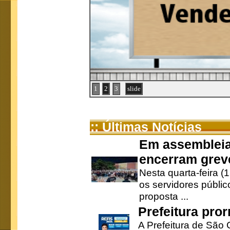
1
2
3
slide
:: Últimas Notícias
Em assembleia
encerram grev
Nesta quarta-feira (
os servidores públic
proposta ...
Prefeitura pro
A Prefeitura de São 