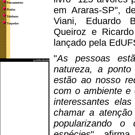
Pensamentos
em Araras-SP", de
Piadas
Telefones
Viani, Eduardo B
Torpedos
Queiroz e Ricardo
lançado pela EdUF
"
As pessoas est
publicidade
natureza, a ponto
estão ao nosso re
com o ambiente e c
interessantes ela
chamar a atenção 
popularizando o
espécies
", afirma