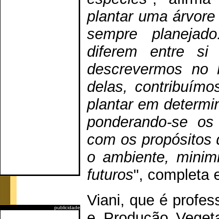
plantar uma árvore
sempre planejad
diferem entre si
descrevermos no l
delas, contribuím
plantar em determin
ponderando-se os 
com os propósitos d
o ambiente, minim
futuros
", completa e
Viani, que é profe
publicidade
e Produção Veget