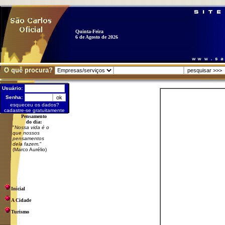
Quinta-Feira
6 de Agosto de 2026
O quê procura?
Usuário:
Senha:
esqueceu os dados?
cadastre-se gratuitamente
Pensamento
do dia:
"
Nossa vida é o
que nossos
pensamentos
dela fazem.
"
(Marco Aurélio)
Inicial
A Cidade
Turismo