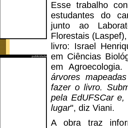
Esse trabalho co
estudantes do ca
junto ao Laborat
Florestais (Laspef)
livro: Israel Henr
em Ciências Bioló
publicidade
em Agroecologia. 
árvores mapeadas 
fazer o livro. Sub
pela EdUFSCar e, 
lugar
", diz Viani.
A obra traz infor