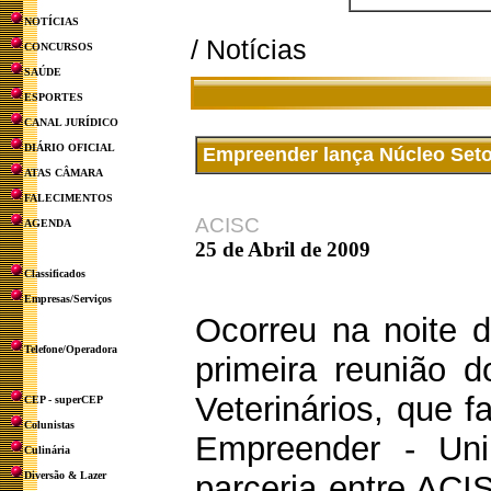
NOTÍCIAS
/ Notícias
CONCURSOS
SAÚDE
ESPORTES
CANAL JURÍDICO
DIÁRIO OFICIAL
Empreender lança Núcleo Setor
ATAS CÂMARA
FALECIMENTOS
ACISC
AGENDA
25 de Abril de 2009
Classificados
Empresas/Serviços
Ocorreu na noite de
Telefone/Operadora
primeira reunião d
Veterinários, que 
CEP - superCEP
Colunistas
Empreender - Uni
Culinária
Diversão & Lazer
parceria entre ACI