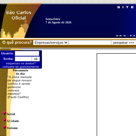
Sexta-Feira
7 de Agosto de 2026
O quê procura?
Usuário:
Senha:
esqueceu os dados?
cadastre-se gratuitamente
Pensamento
do dia:
"
A única maneira
de seguir nossos
sonhos é sendo
generoso
conosco
mesmos!
"
(Paulo Coelho)
Inicial
A Cidade
Turismo