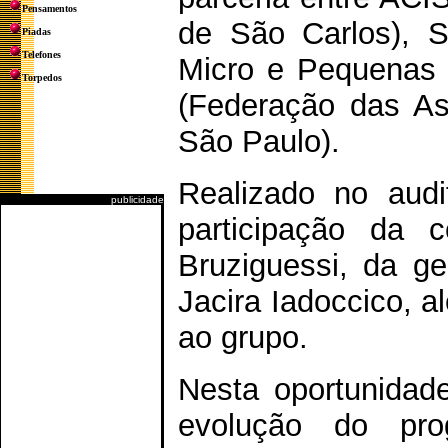
Pensamentos
de São Carlos), 
Piadas
Telefones
Micro e Pequenas
Torpedos
(Federação das As
São Paulo).
Realizado no audi
publicidade
participação da 
Bruziguessi, da g
Jacira Iadoccico, a
ao grupo.
Nesta oportunidade
evolução do pr