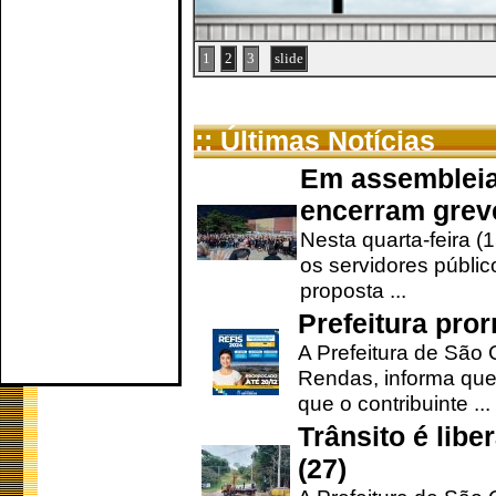
1
2
3
slide
:: Últimas Notícias
Em assembleia
encerram grev
Nesta quarta-feira (
os servidores públic
proposta ...
Prefeitura pro
A Prefeitura de São 
Rendas, informa que
que o contribuinte ...
Trânsito é lib
(27)