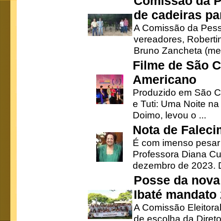
Comissão da P
de cadeiras pa
A Comissão da Pesso
vereadores, Robertinh
Bruno Zancheta (mem
Filme de São C
Americano
Produzido em São Ca
e Tuti: Uma Noite na
Doimo, levou o ...
Nota de Faleci
É com imenso pesar
Professora Diana Cu
dezembro de 2023. Di
Posse da nova 
Ibaté mandato
A Comissão Eleitora
de escolha da Direto