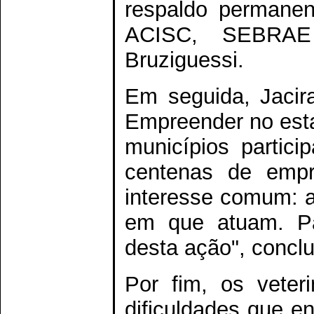
respaldo permanen
ACISC, SEBRAE
Bruziguessi.
Em seguida, Jacir
Empreender no esta
municípios partic
centenas de empr
interesse comum: ap
em que atuam. Pa
desta ação", conclu
Por fim, os veter
dificuldades que e