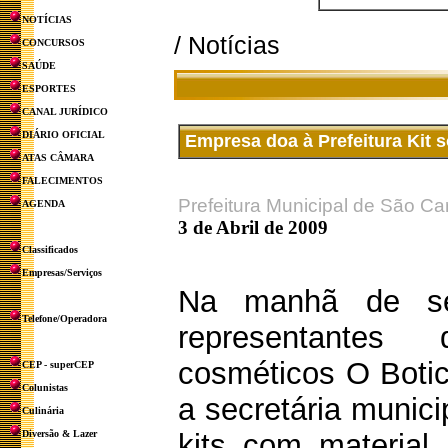
NOTÍCIAS
/ Notícias
CONCURSOS
SAÚDE
ESPORTES
CANAL JURÍDICO
DIÁRIO OFICIAL
Empresa doa à Prefeitura Kit
ATAS CÂMARA
FALECIMENTOS
Prefeitura Municipal de São Ca
AGENDA
3 de Abril de 2009
Classificados
Empresas/Serviços
Na manhã de sex
Telefone/Operadora
representante
cosméticos O Botic
CEP - superCEP
Colunistas
a secretária munic
Culinária
Diversão & Lazer
kits com material