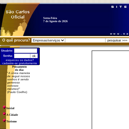
Sexta-Feira
7 de Agosto de 2026
O quê procura?
Usuário:
Senha:
esqueceu os dados?
cadastre-se gratuitamente
Pensamento
do dia:
"
A única maneira
de seguir nossos
sonhos é sendo
generoso
conosco
mesmos!
"
(Paulo Coelho)
Inicial
A Cidade
Turismo