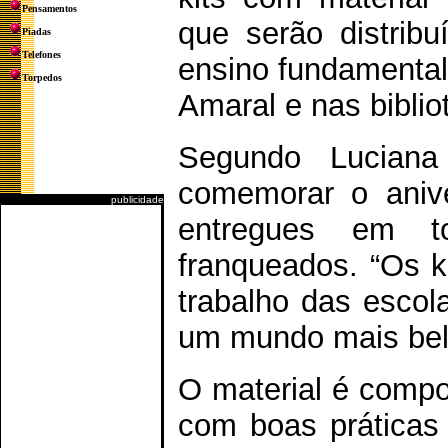
Pensamentos
que serão distribu
Piadas
Telefones
ensino fundamental
Torpedos
Amaral e nas biblio
Segundo Luciana 
comemorar o anive
publicidade
entregues em 
franqueados. “Os k
trabalho das escol
um mundo mais bel
O material é comp
com boas práticas