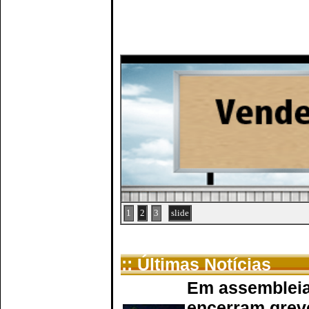
1
2
3
slide
:: Últimas Notícias
Em assembleia
encerram grev