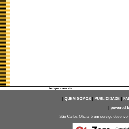
indique nosso site
|
QUEM SOMOS
|
PUBLICIDADE
|
FA
|
powered 
São Carlos Oficial é um serviço desenvol