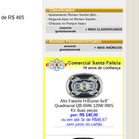
:: Classificados
Apartamento Romeu Santini (Bot...
rá de R$ 465
Aluga-se Apto no Romeu Santini...
Chácara no Parque Itaipu
anuncie
+ MAIS CLASSIFICADOS
gratuitamente
:: Animais Perdidos/Achados
anuncie
+ MAIS ANÚNCIOS
gratuitamente