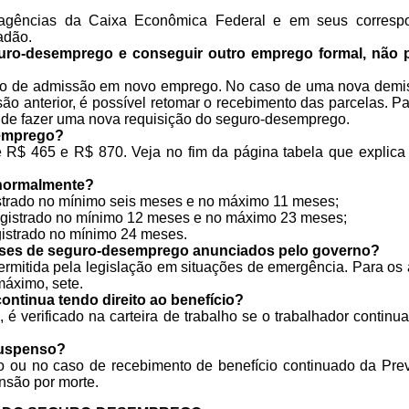
agências da Caixa Econômica Federal e em seus corresp
adão.
ro-desemprego e conseguir outro emprego formal, não p
so de admissão em novo emprego. No caso de uma nova demis
 anterior, é possível retomar o recebimento das parcelas. P
 de fazer uma nova requisição do seguro-desemprego.
semprego?
re R$ 465 e R$ 870. Veja no fim da página tabela que explica
 normalmente?
gistrado no mínimo seis meses e no máximo 11 meses;
registrado no mínimo 12 meses e no máximo 23 meses;
gistrado no mínimo 24 meses.
meses de seguro-desemprego anunciados pelo governo?
rmitida pela legislação em situações de emergência. Para os 
máximo, sete.
tinua tendo direito ao benefício?
é verificado na carteira de trabalho se o trabalhador continu
suspenso?
u no caso de recebimento de benefício continuado da Previ
ensão por morte.