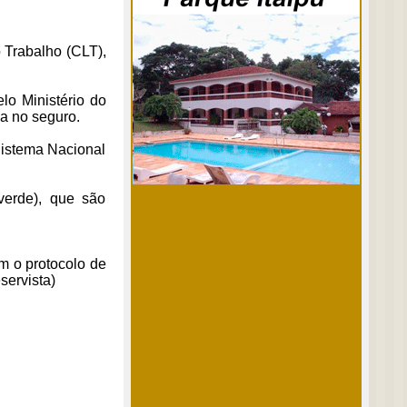
 Trabalho (CLT),
lo Ministério do
da no seguro.
Sistema Nacional
erde), que são
m o protocolo de
servista)