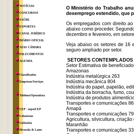
NOTÍCIAS
O
Ministério do Trabalho anu
desemprego estendido, que p
CONCURSOS
SAÚDE
Os empregados com direito ao 
ESPORTES
abaixo como proceder. Segundo o
CANAL JURÍDICO
dezembro e fevereiro, em setores
DIÁRIO OFICIAL
Veja abaixo os setores de 16 
ATAS CÂMARA
seguro ampliado por setor.
FALECIMENTOS
SETORES CONTEMPLADOS 
AGENDA
Setor Estimativa de beneficiado
Amazonas
Classificados
Indústria metalúrgica 263
Indústria mecânica 804
Empresas/Serviços
Indústria do papel, papelão, edit
Indústria da borracha, fumo, cou
Telefone/Operadora
Indústria de produtos alimentício
Transportes e comunicações 86
Amapá
CEP - superCEP
Transportes e comunicações 79
Colunistas
Agricultura, silvicultura, criaçã
Culinária
Maranhão
Transportes e comunicações 33
Diversão & Lazer