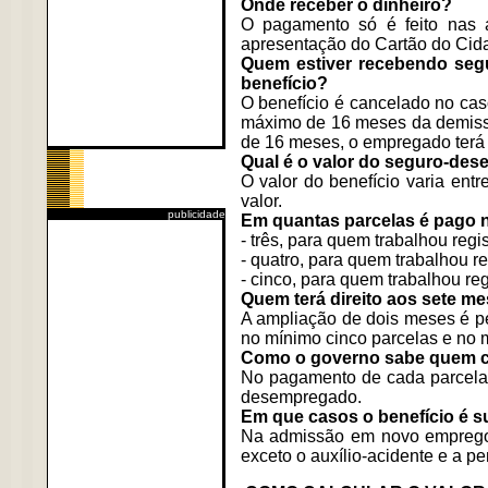
Onde receber o dinheiro?
O pagamento só é feito nas 
apresentação do Cartão do Cid
Quem estiver recebendo segu
benefício?
O benefício é cancelado no ca
máximo de 16 meses da demissão
de 16 meses, o empregado terá
Qual é o valor do seguro-de
O valor do benefício varia ent
valor.
publicidade
Em quantas parcelas é pago
- três, para quem trabalhou re
- quatro, para quem trabalhou 
- cinco, para quem trabalhou re
Quem terá direito aos sete 
A ampliação de dois meses é pe
no mínimo cinco parcelas e no 
Como o governo sabe quem con
No pagamento de cada parcela, 
desempregado.
Em que casos o benefício é 
Na admissão em novo emprego o
exceto o auxílio-acidente e a p