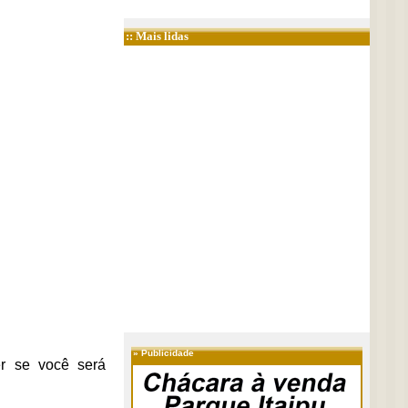
:: Mais lidas
»
Publicidade
r se você será