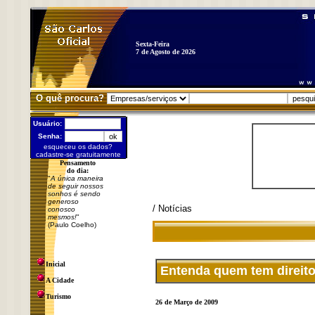
Sexta-Feira
7 de Agosto de 2026
O quê procura?
Usuário:
Senha:
esqueceu os dados?
cadastre-se gratuitamente
Pensamento
do dia:
"
A única maneira
de seguir nossos
sonhos é sendo
generoso
/ Notícias
conosco
mesmos!
"
(Paulo Coelho)
Inicial
Entenda quem tem direit
A Cidade
Turismo
26 de Março de 2009