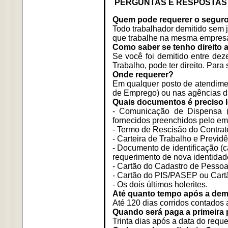
PERGUNTAS E RESPOSTAS
Quem pode requerer o segur
Todo trabalhador demitido sem j
que trabalhe na mesma empresa
Como saber se tenho direito 
Se você foi demitido entre dez
Trabalho, pode ter direito. Para
Onde requerer?
Em qualquer posto de atendimen
de Emprego) ou nas agências d
Quais documentos é preciso 
- Comunicação de Dispensa (
fornecidos preenchidos pelo e
- Termo de Rescisão do Contrat
- Carteira de Trabalho e Previdê
- Documento de identificação (c
requerimento de nova identidade,
- Cartão do Cadastro de Pessoa
- Cartão do PIS/PASEP ou Cart
- Os dois últimos holerites.
Até quanto tempo após a demi
Até 120 dias corridos contados 
Quando será paga a primeira 
Trinta dias após a data do requ