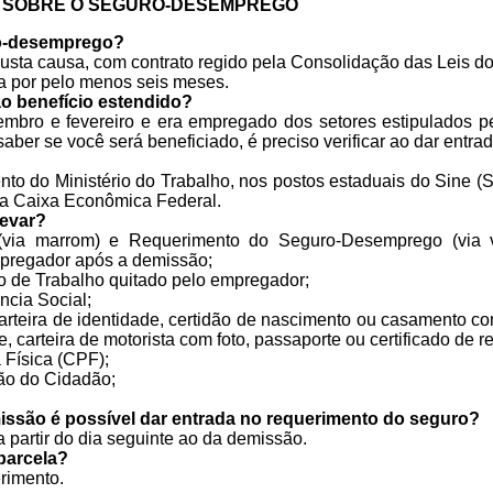
 SOBRE O SEGURO-DESEMPREGO
o-desemprego?
usta causa, com contrato regido pela Consolidação das Leis do
 por pelo menos seis meses.
ao benefício estendido?
embro e fevereiro e era empregado dos setores estipulados pe
 saber se você será beneficiado, é preciso verificar ao dar entra
to do Ministério do Trabalho, nos postos estaduais do Sine (
a Caixa Econômica Federal.
levar?
via marrom) e Requerimento do Seguro-Desemprego (via v
mpregador após a demissão;
o de Trabalho quitado pelo empregador;
ncia Social;
arteira de identidade, certidão de nascimento ou casamento co
 carteira de motorista com foto, passaporte ou certificado de re
 Física (CPF);
ão do Cidadão;
ssão é possível dar entrada no requerimento do seguro?
a partir do dia seguinte ao da demissão.
parcela?
erimento.