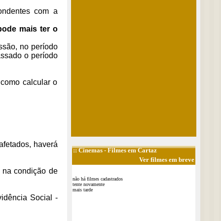
ondentes com a
ode mais ter o
são, no período
assado o período
 como calcular o
afetados, haverá
::
Cinemas
- Filmes em Cartaz
Ver filmes em breve
a na condição de
não há filmes cadastrados
tente novamente
mais tarde
dência Social -