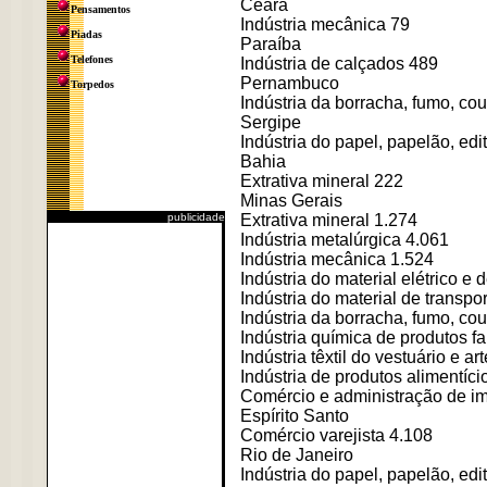
Ceará
Pensamentos
Indústria mecânica 79
Piadas
Paraíba
Telefones
Indústria de calçados 489
Pernambuco
Torpedos
Indústria da borracha, fumo, cou
Sergipe
Indústria do papel, papelão, edit
Bahia
Extrativa mineral 222
Minas Gerais
publicidade
Extrativa mineral 1.274
Indústria metalúrgica 4.061
Indústria mecânica 1.524
Indústria do material elétrico 
Indústria do material de transpo
Indústria da borracha, fumo, cou
Indústria química de produtos fa
Indústria têxtil do vestuário e ar
Indústria de produtos alimentício
Comércio e administração de imó
Espírito Santo
Comércio varejista 4.108
Rio de Janeiro
Indústria do papel, papelão, edit