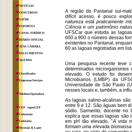
NOTÍCIAS
A região do Pantanal sul-ma
CONCURSOS
difícil acesso, é pouco expl
SAÚDE
natureza está praticamente in
ESPORTES
Ciência e um patrimônio natur
UFSCar que estuda as lagoas s
CANAL JURÍDICO
600 a 900 o número dessas fo
DIÁRIO OFICIAL
existentes no Pantanal, enquan
ATAS CÂMARA
60 as lagoas registradas em lis
FALECIMENTOS
AGENDA
Uma pesquisa recente teve c
determinados microrganismos 
elevado. O estudo foi desen
Classificados
Microbianos (LMBP) da UFSCa
Empresas/Serviços
Universidade de São Paulo (US
nesses locais e, também, a infl
Telefone/Operadora
As lagoas salino-alcalinas são
entre 9 e 12. São águas bem di
CEP - superCEP
sódio. Sarmento, docente no
Colunistas
explica que essas lagoas são 
em pH tão elevado. "
A vida n
Culinária
formam uma elevada biomassa q
Diversão & Lazer
ou seja, no ciclo de sequestro