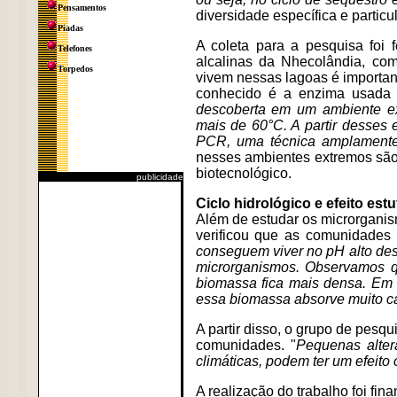
Pensamentos
diversidade específica e particu
Piadas
A coleta para a pesquisa foi 
Telefones
alcalinas da Nhecolândia, co
Torpedos
vivem nessas lagoas é importa
conhecido é a enzima usada n
descoberta em um ambiente ex
mais de 60°C. A partir desses 
PCR, uma técnica amplamente 
nesses ambientes extremos são 
biotecnológico.
publicidade
Ciclo hidrológico e efeito estu
Além de estudar os microrganism
verificou que as comunidades m
conseguem viver no pH alto des
microrganismos. Observamos q
biomassa fica mais densa. Em 
essa biomassa absorve muito c
A partir disso, o grupo de pesq
comunidades. "
Pequenas alte
climáticas, podem ter um efeito
A realização do trabalho foi f