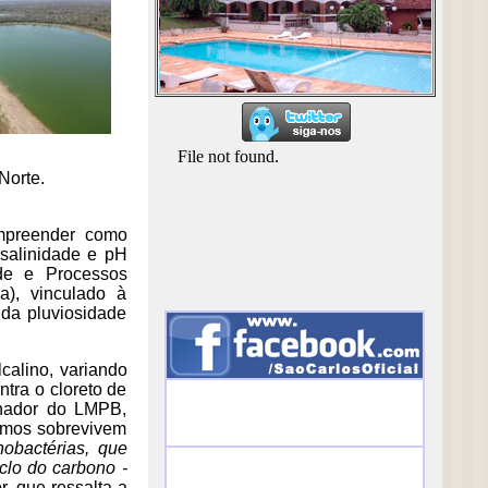
Norte.
mpreender como
salinidade e pH
ade e Processos
), vinculado à
da pluviosidade
calino, variando
tra o cloreto de
enador do LMPB,
smos sobrevivem
obactérias, que
clo do carbono -
r, que ressalta a