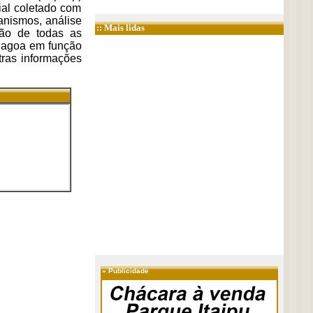
ial coletado com
anismos, análise
:: Mais lidas
ção de todas as
e lagoa em função
tras informações
»
Publicidade