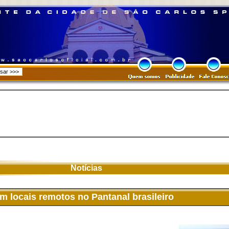
Notícias
m locais remotos no Pantanal brasileiro