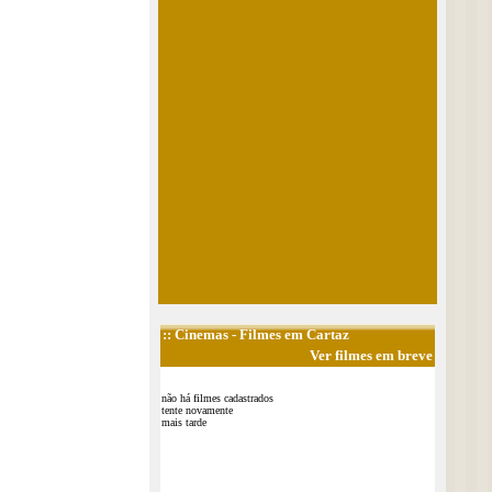
::
Cinemas
- Filmes em Cartaz
Ver filmes em breve
não há filmes cadastrados
tente novamente
mais tarde