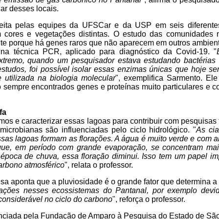
lar desses locais.
feita pelas equipes da UFSCar e da USP em seis diferentes
m cores e vegetações distintas. O estudo das comunidades 
nte porque há genes raros que não aparecem em outros ambie
a técnica PCR, aplicado para diagnóstico da Covid-19. "
tremo, quando um pesquisador estava estudando bactérias
estudos, foi possível isolar essas enzimas únicas que hoje se
utilizada na biologia molecular
", exemplifica Sarmento. El
sempre encontrados genes e proteínas muito particulares e co
fa
os e caracterizar essas lagoas para contribuir com pesquisas 
icrobianas são influenciadas pelo ciclo hidrológico. "
As cia
sas lagoas formam as florações. A água é muito verde e com a
ue, em período com grande evaporação, se concentram mais
época de chuva, essa floração diminui. Isso tem um papel im
arbono atmosférico
", relata o professor.
uisa aponta que a pluviosidade é o grande fator que determina 
rações nesses ecossistemas do Pantanal, por exemplo dev
 considerável no ciclo do carbono
", reforça o professor.
inanciada pela Fundação de Amparo à Pesquisa do Estado de Sã