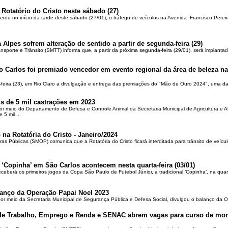
 Rotatório do Cristo neste sábado (27)
berou no início da tarde deste sábado (27/01), o tráfego de veículos na Avenida Francisco Pereir
 Alpes sofrem alteração de sentido a partir de segunda-feira (29)
ansporte e Trânsito (SMTT) informa que, a partir da próxima segunda-feira (29/01), será implantad
o Carlos foi premiado vencedor em evento regional da área de beleza na 
-feira (23), em Rio Claro a divulgação e entrega das premiações do "Mão de Ouro 2024", uma das
is de 5 mil castrações em 2023
por meio do Departamento de Defesa e Controle Animal da Secretaria Municipal de Agricultura e 
5 mil ...
 na Rotatória do Cristo - Janeiro/2024
ras Públicas (SMOP) comunica que a Rotatória do Cristo ficará interditada para trânsito de veícul
 ‘Copinha’ em São Carlos acontecem nesta quarta-feira (03/01)
ceberá os primeiros jogos da Copa São Paulo de Futebol Júnior, a tradicional ‘Copinha’, na quar
alanço da Operação Papai Noel 2023
por meio da Secretaria Municipal de Segurança Pública e Defesa Social, divulgou o balanço da 
 de Trabalho, Emprego e Renda e SENAC abrem vagas para curso de mon