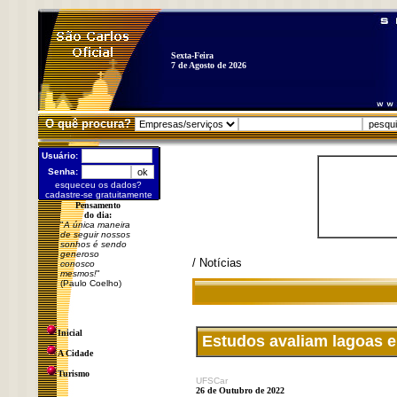
Sexta-Feira
7 de Agosto de 2026
O quê procura?
Usuário:
Senha:
esqueceu os dados?
cadastre-se gratuitamente
Pensamento
do dia:
"
A única maneira
de seguir nossos
sonhos é sendo
generoso
/ Notícias
conosco
mesmos!
"
(Paulo Coelho)
Inicial
Estudos avaliam lagoas e
A Cidade
Turismo
UFSCar
26 de Outubro de 2022