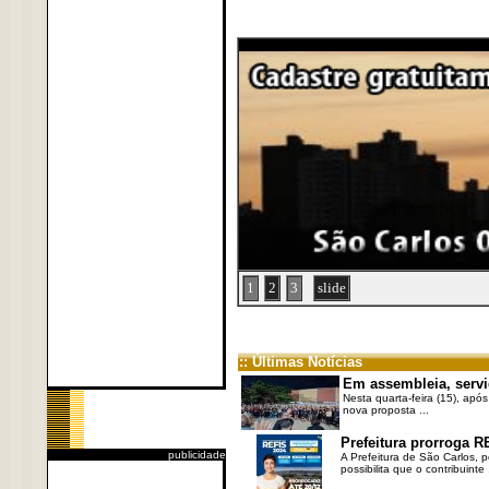
1
2
3
slide
:: Últimas Notícias
Em assembleia, servi
Nesta quarta-feira (15), após
nova proposta ...
Prefeitura prorroga R
publicidade
A Prefeitura de São Carlos, 
possibilita que o contribuinte .