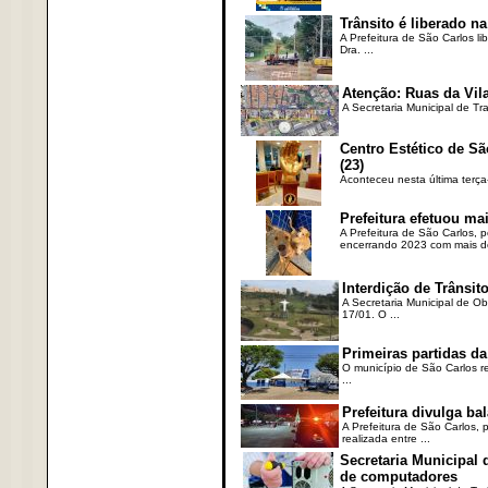
Trânsito é liberado na
A Prefeitura de São Carlos li
Dra. ...
Atenção: Ruas da Vila
A Secretaria Municipal de Tr
Centro Estético de Sã
(23)
Aconteceu nesta última terça
Prefeitura efetuou ma
A Prefeitura de São Carlos, 
encerrando 2023 com mais de 
Interdição de Trânsito
A Secretaria Municipal de Ob
17/01. O ...
Primeiras partidas da
O município de São Carlos re
...
Prefeitura divulga b
A Prefeitura de São Carlos, 
realizada entre ...
Secretaria Municipal
de computadores