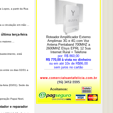
a Lopes, a partir da Rua
a a circulação em mão ...
última terça-feira
 maiores ...
Abastecimento, está
os entre os dias 02/01 a
ta-feira (03/01). Sede da
Operação Papai Noel,
tador e reparador