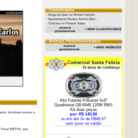
:: Classificados
publicidade
Aluga-se Apto no Romeu Santini...
Apartamento Romeu Santini (Bot...
Chácara no Parque Itaipu
anuncie
+ MAIS CLASSIFICADOS
gratuitamente
:: Animais Perdidos/Achados
anuncie
+ MAIS ANÚNCIOS
gratuitamente
rlos, decidiram aceitar a
Fiscal (REFIS), que