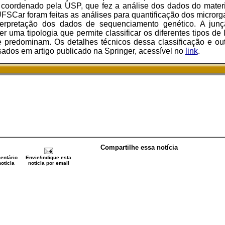
, coordenado pela USP, que fez a análise dos dados do mater
Car foram feitas as análises para quantificação dos microrg
terpretação dos dados de sequenciamento genético. A jun
r uma tipologia que permite classificar os diferentes tipos d
 predominam. Os detalhes técnicos dessa classificação e ou
ados em artigo publicado na Springer, acessível no
link
.
Compartilhe essa notícia
entário
Envie/indique esta
otícia
notícia por email