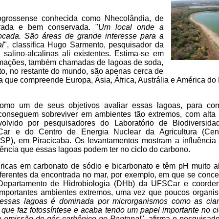
togrossense conhecida como Nhecolândia, de
orada e bem conservada. "
Um local onde a
tocada. São áreas de grande interesse para a
al
", classifica Hugo Sarmento, pesquisador da
alino-alcalinas ali existentes. Estima-se em
rmações, também chamadas de lagoas de soda,
to, no restante do mundo, são apenas cerca de
ta que compreende Europa, Ásia, África, Austrália e América do 
omo um de seus objetivos avaliar essas lagoas, para co
conseguem sobreviver em ambientes tão extremos, com alta 
volvido por pesquisadores do Laboratório de Biodiversid
r e do Centro de Energia Nuclear da Agricultura (Cena
P), em Piracicaba. Os levantamentos mostram a influência 
uência que essas lagoas podem ter no ciclo do carbono.
 ricas em carbonato de sódio e bicarbonato e têm pH muito al
ferentes da encontrada no mar, por exemplo, em que se concen
 Departamento de Hidrobiologia (DHb) da UFSCar e coord
importantes ambientes extremos, uma vez que poucos organi
essas lagoas é dominada por microrganismos como as cian
ue faz fotossíntese e acaba tendo um papel importante no ci
 e emissão de gás carbônico no Pantanal
", afirma o pesquisado