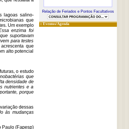
Relação de Feriados e Pontos Facultativos
 lagoas salino-
microbianas que
::
Eventos/Agenda
ntes. Um exemplo
Essa enzima foi
 que suportavam
rvem para testes
e acrescenta que
m alto potencial
futuras, o estudo
nobactérias que
lta densidade de
 nutrientes e a
portante, porque
a variação dessas
ido às mudanças
o Paulo (Fapesp)