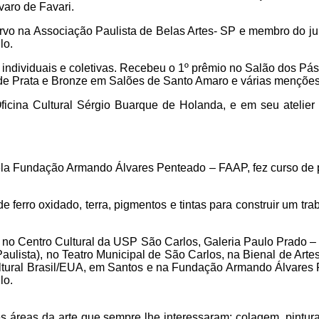
varo de Favari.
ervo na Associação Paulista de Belas Artes- SP e membro do ju
lo.
 individuais e coletivas. Recebeu o 1º prêmio no Salão dos Pá
 de Prata e Bronze em Salões de Santo Amaro e várias mençõe
Oficina Cultural Sérgio Buarque de Holanda, e em seu atelie
la Fundação Armando Álvares Penteado – FAAP, fez curso de p
de ferro oxidado, terra, pigmentos e tintas para construir um tra
s no Centro Cultural da USP São Carlos, Galeria Paulo Prado –
aulista), no Teatro Municipal de São Carlos, na Bienal de Art
ltural Brasil/EUA, em Santos e na Fundação Armando Álvares
lo.
s áreas da arte que sempre lhe interessaram: colagem, pintur