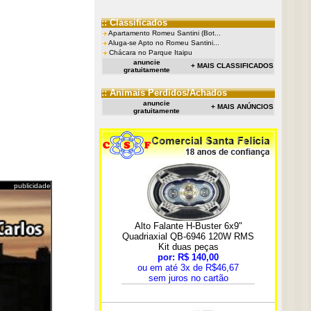
:: Classificados
Apartamento Romeu Santini (Bot...
Aluga-se Apto no Romeu Santini...
Chácara no Parque Itaipu
anuncie
+ MAIS CLASSIFICADOS
gratuitamente
:: Animais Perdidos/Achados
anuncie
+ MAIS ANÚNCIOS
gratuitamente
publicidade