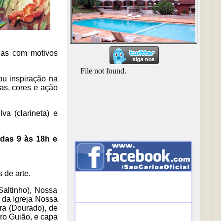
relas com motivos
ou inspiração na
has, cores e ação
va (clarineta) e
 das 9 às 18h e
 de arte.
Saltinho), Nossa
 da Igreja Nossa
ra (Dourado), de
ro Guião, e capa