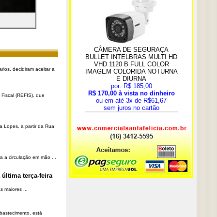
rlos, decidiram aceitar a
Fiscal (REFIS), que
a Lopes, a partir da Rua
a a circulação em mão ...
última terça-feira
 maiores ...
Abastecimento, está