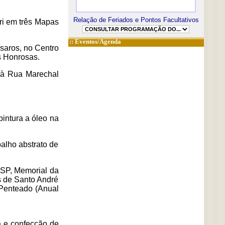
Relação de Feriados e Pontos Facultativos
ri em três Mapas
::
Eventos/Agenda
ssaros, no Centro
s Honrosas.
r à Rua Marechal
intura a óleo na
balho abstrato de
 SP, Memorial da
es de Santo André
 Penteado (Anual
a e confecção de