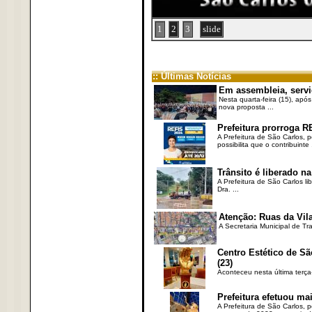
1
2
3
slide
:: Últimas Notícias
Em assembleia, servi
Nesta quarta-feira (15), após
nova proposta ...
Prefeitura prorroga R
A Prefeitura de São Carlos, 
possibilita que o contribuinte .
Trânsito é liberado na
A Prefeitura de São Carlos li
Dra. ...
Atenção: Ruas da Vila
A Secretaria Municipal de Tr
Centro Estético de Sã
(23)
Aconteceu nesta última terça
Prefeitura efetuou ma
A Prefeitura de São Carlos, 