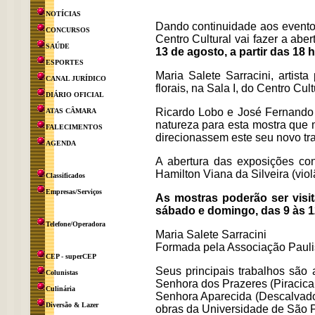
NOTÍCIAS
Dando continuidade aos evento
CONCURSOS
Centro Cultural vai fazer a abe
SAÚDE
13 de agosto, a partir das 18 
ESPORTES
Maria Salete Sarracini, artista
CANAL JURÍDICO
florais, na Sala I, do Centro Cult
DIÁRIO OFICIAL
Ricardo Lobo e José Fernando 
ATAS CÂMARA
natureza para esta mostra que m
FALECIMENTOS
direcionassem este seu novo trab
AGENDA
A abertura das exposições con
Hamilton Viana da Silveira (viol
Classificados
Empresas/Serviços
As mostras poderão ser visit
sábado e domingo, das 9 às 1
Telefone/Operadora
Maria Salete Sarracini
Formada pela Associação Paulist
CEP - superCEP
Seus principais trabalhos são 
Colunistas
Senhora dos Prazeres (Piracica
Culinária
Senhora Aparecida (Descalvado
Diversão & Lazer
obras da Universidade de São P