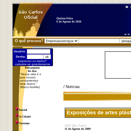
Quinta-Feira
6 de Agosto de 2026
O quê procura?
Usuário:
Senha:
esqueceu os dados?
cadastre-se gratuitamente
Pensamento
do dia:
"
Nossa vida é o
que nossos
pensamentos
dela fazem.
"
/ Notícias
(Marco Aurélio)
Inicial
Exposições de artes plást
A Cidade
Turismo
USP São Carlos
11 de Agosto de 2009