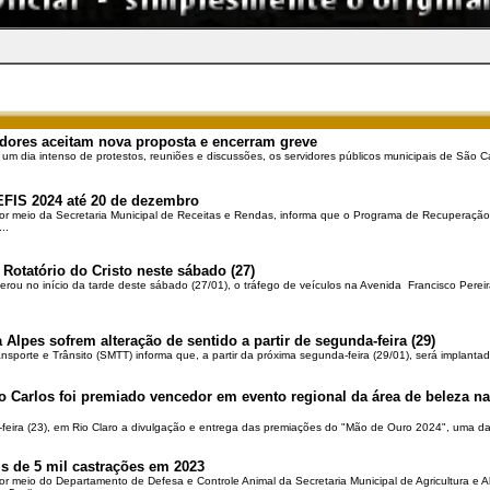
dores aceitam nova proposta e encerram greve
 um dia intenso de protestos, reuniões e discussões, os servidores públicos municipais de São Ca
EFIS 2024 até 20 de dezembro
por meio da Secretaria Municipal de Receitas e Rendas, informa que o Programa de Recuperação 
..
 Rotatório do Cristo neste sábado (27)
berou no início da tarde deste sábado (27/01), o tráfego de veículos na Avenida Francisco Pereir
 Alpes sofrem alteração de sentido a partir de segunda-feira (29)
ansporte e Trânsito (SMTT) informa que, a partir da próxima segunda-feira (29/01), será implantad
o Carlos foi premiado vencedor em evento regional da área de beleza na 
-feira (23), em Rio Claro a divulgação e entrega das premiações do "Mão de Ouro 2024", uma das
is de 5 mil castrações em 2023
por meio do Departamento de Defesa e Controle Animal da Secretaria Municipal de Agricultura e 