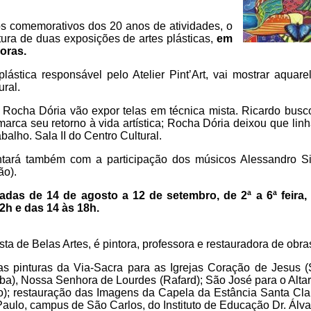
s comemorativos dos 20 anos de atividades, o
rtura de duas exposições de artes plásticas,
em
horas.
 plástica responsável pelo Atelier Pint’Art, vai mostrar aqua
ural.
Rocha Dória vão expor telas em técnica mista. Ricardo busc
arca seu retorno à vida artística; Rocha Dória deixou que lin
alho. Sala II do Centro Cultural.
tará também com a participação dos músicos Alessandro Sil
ão).
adas de 14 de agosto a 12 de setembro, de 2ª a 6ª feira,
2h e das 14 às 18h.
a de Belas Artes, é pintora, professora e restauradora de obras
as pinturas da Via-Sacra para as Igrejas Coração de Jesus (
ba), Nossa Senhora de Lourdes (Rafard); São José para o Altar
); restauração das Imagens da Capela da Estância Santa Cla
aulo, campus de São Carlos, do Instituto de Educação Dr. Álva