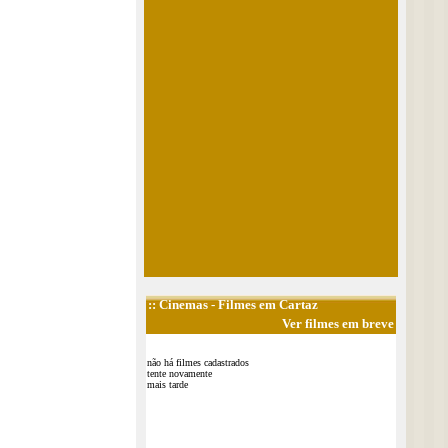
::
Cinemas
- Filmes em Cartaz
Ver filmes em breve
não há filmes cadastrados
tente novamente
mais tarde