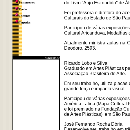
do Livro “Anjo Escondido” de Ál
Pensamentos
Piadas
Foi professora e diretora do ac
Telefones
Culturais do Estado de São Pau
Torpedos
Participou de várias exposições
Cultural Aricanduva, Medalhas
Atualmente ministra aulas na 
Deodoro, 2593.
publicidade
Ricardo Lobo e Silva
Graduado em Artes Plásticas pe
Associação Brasileira de Arte.
Em seu trabalho, utiliza placas 
grande força e impacto visual.
Participou de várias exposiçõe
América Latina (Mapa Cultural P
e foi premiado na Fundação Cu
de Artes Plásticas), em São Pau
José Fernando Rocha Dória
Desenvolve seu trabalho em trê