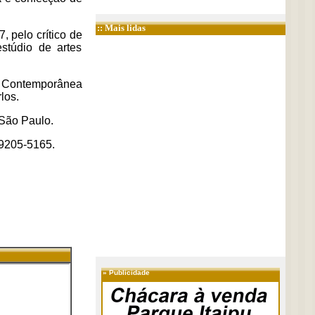
:: Mais lidas
, pelo crítico de
stúdio de artes
te Contemporânea
los.
São Paulo.
 9205-5165.
»
Publicidade