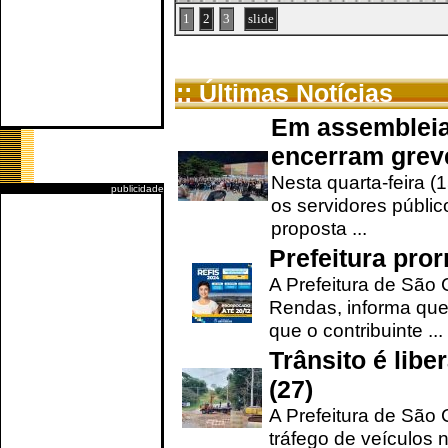
1
2
3
slide
:: Últimas Notícias
Em assembleia
encerram grev
Nesta quarta-feira (
publicidade
os servidores públic
proposta ...
Prefeitura pro
A Prefeitura de São 
Rendas, informa que
que o contribuinte ...
Trânsito é lib
(27)
A Prefeitura de São C
tráfego de veículos 