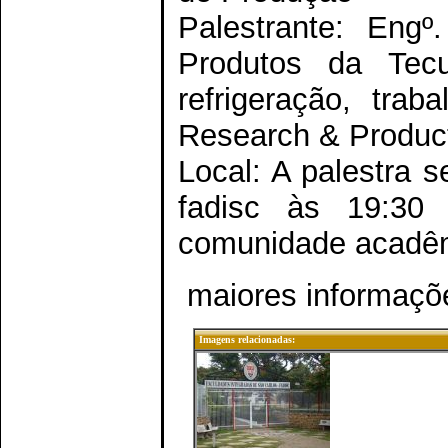
Palestrante: Engº
Produtos da Tec
refrigeração, tra
Research & Produc
Local: A palestra s
fadisc às 19:3
comunidade acadê
maiores informaçõ
Imagens relacionadas: