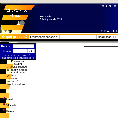
Sexta-Feira
7 de Agosto de 2026
O quê procura?
Usuário:
Senha:
esqueceu os dados?
cadastre-se gratuitamente
Pensamento
do dia:
"
A única maneira
de seguir nossos
sonhos é sendo
generoso
conosco
mesmos!
"
(Paulo Coelho)
Inicial
A Cidade
Turismo