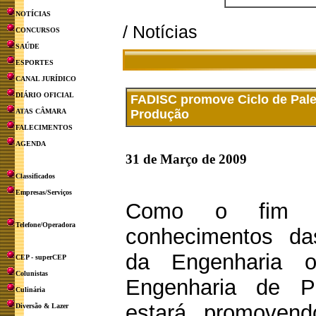
NOTÍCIAS
/ Notícias
CONCURSOS
SAÚDE
ESPORTES
CANAL JURÍDICO
DIÁRIO OFICIAL
FADISC promove Ciclo de Pale
ATAS CÂMARA
Produção
FALECIMENTOS
AGENDA
31 de Março de 2009
Classificados
Empresas/Serviços
Como o fim d
Telefone/Operadora
conhecimentos da
da Engenharia 
CEP - superCEP
Colunistas
Engenharia de P
Culinária
estará promovend
Diversão & Lazer