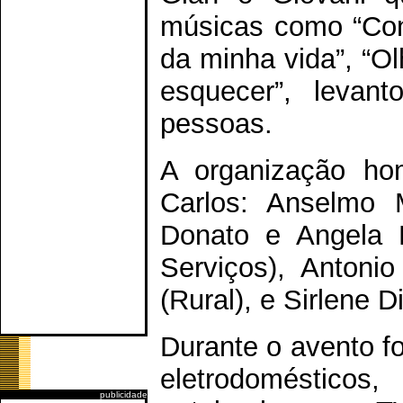
músicas como “Con
da minha vida”, “O
esquecer”, levan
pessoas.
A organização ho
Carlos: Anselmo Mo
Donato e Angela 
Serviços), Antoni
(Rural), e Sirlene D
Durante o avento f
eletrodomésticos
publicidade