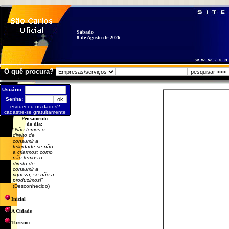
Sábado
8 de Agosto de 2026
O quê procura?
Usuário:
Senha:
esqueceu os dados?
cadastre-se gratuitamente
Pensamento
do dia:
"
Não temos o
direito de
consumir a
felicidade se não
a criarmos: como
não temos o
direito de
consumir a
riqueza, se não a
produzimos!
"
(Desconhecido)
Inicial
A Cidade
Turismo