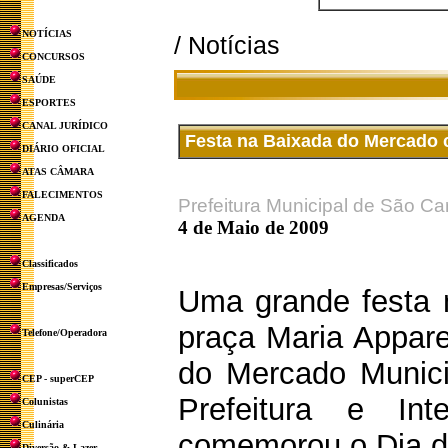
NOTÍCIAS
/ Notícias
CONCURSOS
SAÚDE
ESPORTES
CANAL JURÍDICO
Festa na Baixada do Mercado 
DIÁRIO OFICIAL
ATAS CÂMARA
FALECIMENTOS
Prefeitura Municipal de São Ca
AGENDA
4 de Maio de 2009
Classificados
Empresas/Serviços
Uma grande festa n
praça Maria Appare
Telefone/Operadora
do Mercado Munici
CEP - superCEP
Prefeitura e Int
Colunistas
Culinária
comemorou o Dia d
Diversão & Lazer