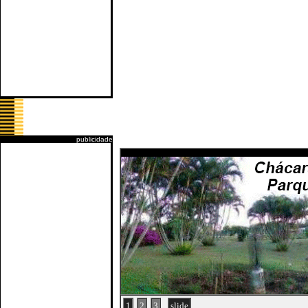
publicidade
1
2
3
slide