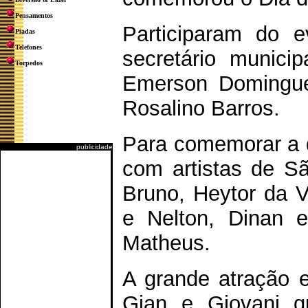
Pensamentos
Participaram do e
Piadas
Telefones
secretário munici
Torpedos
Emerson Domingues
Rosalino Barros.
Para comemorar a d
publicidade
com artistas de S
Bruno, Heytor da V
e Nelton, Dinan e
Matheus.
A grande atração en
Gian e Giovani qu