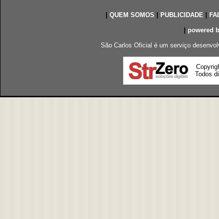
|
QUEM SOMOS
|
PUBLICIDADE
|
FA
|
powered 
São Carlos Oficial é um serviço desenvol
Copyrig
Todos di