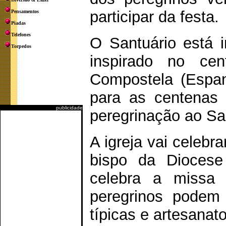
participar da festa.
Pensamentos
Piadas
Telefones
O Santuário está 
Torpedos
inspirado no ce
Compostela (Espanh
para as centenas
publicidade
peregrinação ao Sa
A igreja vai celebr
bispo da Diocese
celebra a missa 
peregrinos podem 
típicas e artesanat