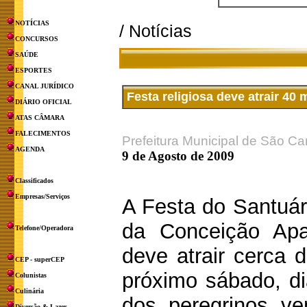
NOTÍCIAS
/ Notícias
CONCURSOS
SAÚDE
ESPORTES
CANAL JURÍDICO
Festa religiosa deve atrair 40 
DIÁRIO OFICIAL
ATAS CÂMARA
FALECIMENTOS
Prefeitura Municipal de São Ca
AGENDA
9 de Agosto de 2009
Classificados
Empresas/Serviços
A Festa do Santuá
da Conceição Apa
Telefone/Operadora
deve atrair cerca 
CEP - superCEP
próximo sábado, d
Colunistas
Culinária
dos peregrinos v
Diversão & Lazer