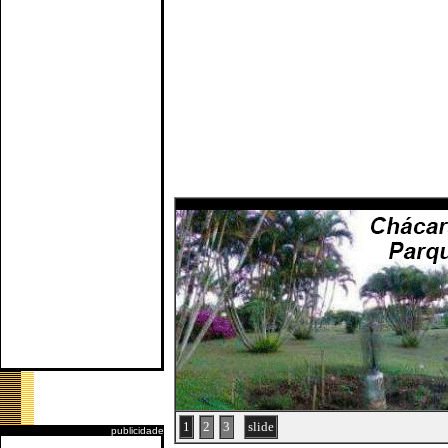
1
2
3
slide
publicidade