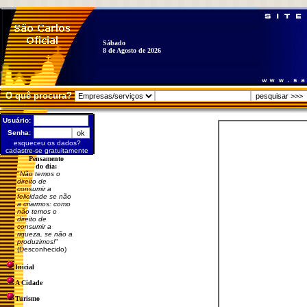
Sábado
8 de Agosto de 2026
O quê procura?
Usuário:
Senha:
esqueceu os dados?
cadastre-se gratuitamente
Pensamento
do dia:
"
Não temos o
direito de
consumir a
felicidade se não
a criarmos: como
não temos o
direito de
consumir a
riqueza, se não a
produzimos!
"
(Desconhecido)
Inicial
A Cidade
Turismo