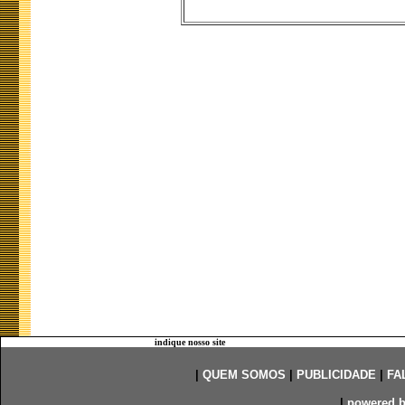
indique nosso site
|
QUEM SOMOS
|
PUBLICIDADE
|
FA
|
powered 