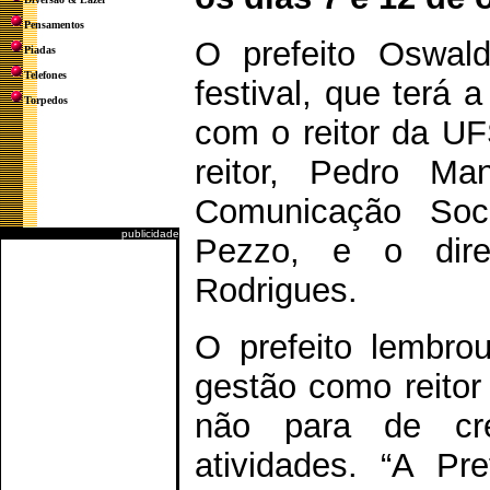
Pensamentos
O prefeito Oswal
Piadas
Telefones
festival, que terá 
Torpedos
com o reitor da UFS
reitor, Pedro Man
Comunicação Soc
publicidade
Pezzo, e o diret
Rodrigues.
O prefeito lembro
gestão como reito
não para de cre
atividades. “A Pr