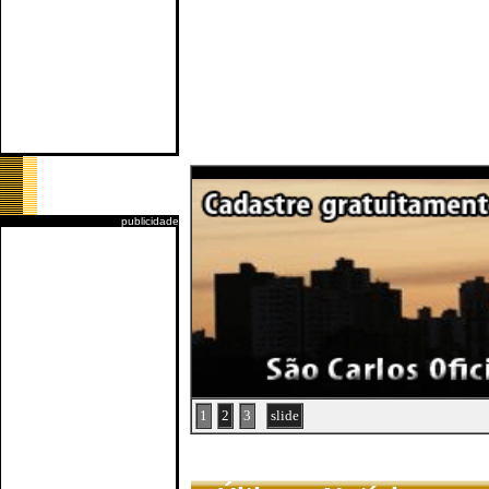
publicidade
1
2
3
slide