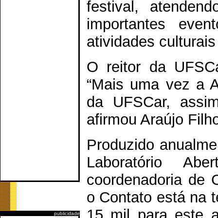
festival, atendend
importantes even
atividades culturai
O reitor da UFSCa
“Mais uma vez a Ad
da UFSCar, assim
afirmou Araújo Filh
Produzido anualme
Laboratório Abe
coordenadoria de 
o Contato está na t
15 mil para este 
publicidade