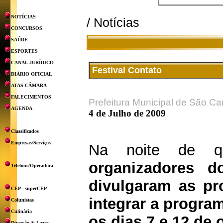
NOTÍCIAS
/ Notícias
CONCURSOS
SAÚDE
ESPORTES
CANAL JURÍDICO
Festival Contato
DIÁRIO OFICIAL
ATAS CÂMARA
FALECIMENTOS
Prefeitura Municipal de São Ca
AGENDA
4 de Julho de 2009
Classificados
Empresas/Serviços
Na noite de qu
organizadores d
Telefone/Operadora
divulgaram as p
CEP - superCEP
integrar a progra
Colunistas
Culinária
os dias 7 e 12 de 
Diversão & Lazer