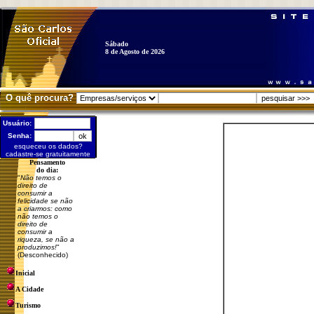
Sábado
8 de Agosto de 2026
O quê procura?
Usuário:
Senha:
esqueceu os dados?
cadastre-se gratuitamente
Pensamento
do dia:
"
Não temos o
direito de
consumir a
felicidade se não
a criarmos: como
não temos o
direito de
consumir a
riqueza, se não a
produzimos!
"
(Desconhecido)
Inicial
A Cidade
Turismo