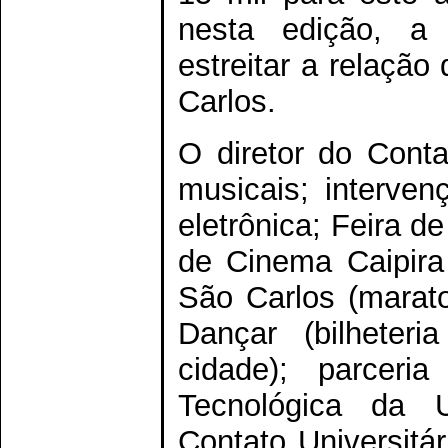
nesta edição, a 
estreitar a relaçã
Carlos.
O diretor do Conta
musicais; interven
eletrônica; Feira d
de Cinema Caipira
São Carlos (marato
Dançar (bilheter
cidade); parceri
Tecnológica da U
Contato Universitár