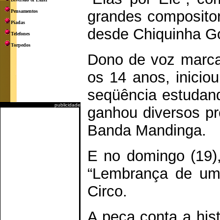
grandes compositor
Pensamentos
Piadas
desde Chiquinha G
Telefones
Torpedos
Dono de voz marcan
os 14 anos, inicio
seqüência estudand
publicidade
ganhou diversos pr
Banda Mandinga.
E no domingo (19),
“Lembrança de um
Circo.
A peça conta a his