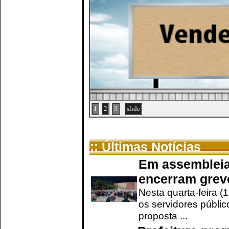
1
2
3
slide
:: Últimas Notícias
Em assembleia
encerram grev
Nesta quarta-feira (
os servidores públic
proposta ...