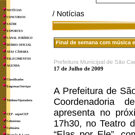
NOTÍCIAS
/ Notícias
CONCURSOS
SAÚDE
ESPORTES
CANAL JURÍDICO
Final de semana com música e 
DIÁRIO OFICIAL
ATAS CÂMARA
FALECIMENTOS
Prefeitura Municipal de São Ca
AGENDA
17 de Julho de 2009
Classificados
Empresas/Serviços
A Prefeitura de Sã
Coordenadoria d
Telefone/Operadora
apresenta no próx
CEP - superCEP
17h30, no Teatro d
Colunistas
Culinária
“Elas por Ele”, co
Diversão & Lazer