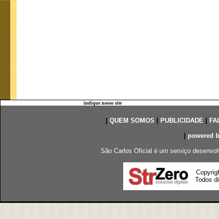
indique nosso site
|
QUEM SOMOS
|
PUBLICIDADE
|
FA
|
powered 
São Carlos Oficial é um serviço desenvol
Copyrig
Todos di