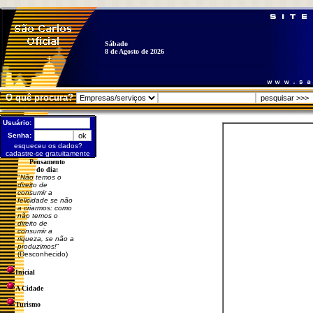
Sábado
8 de Agosto de 2026
O quê procura?
Usuário:
Senha:
esqueceu os dados?
cadastre-se gratuitamente
Pensamento
do dia:
"
Não temos o
direito de
consumir a
felicidade se não
a criarmos: como
não temos o
direito de
consumir a
riqueza, se não a
produzimos!
"
(Desconhecido)
Inicial
A Cidade
Turismo