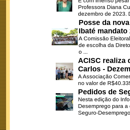
É com imenso pesar
Professora Diana Cu
dezembro de 2023. Di
Posse da nova 
Ibaté mandato
A Comissão Eleitora
de escolha da Direto
o ...
ACISC realiza 
Carlos - Deze
A Associação Comerc
no valor de R$40.335
Pedidos de Se
Nesta edição do Inf
Desemprego para a c
Seguro-Desemprego 