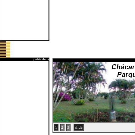
publicidade
1
2
3
slide