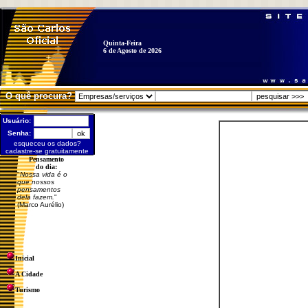
Quinta-Feira
6 de Agosto de 2026
O quê procura?
Usuário:
Senha:
esqueceu os dados?
cadastre-se gratuitamente
Pensamento
do dia:
"
Nossa vida é o
que nossos
pensamentos
dela fazem.
"
(Marco Aurélio)
Inicial
A Cidade
Turismo