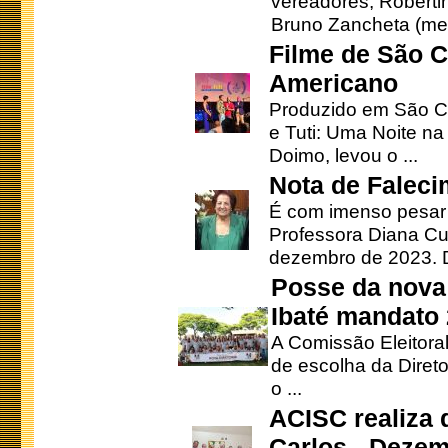
vereadores, Robertinh
Bruno Zancheta (mem
Filme de São C
Americano
Produzido em São Ca
e Tuti: Uma Noite na
Doimo, levou o ...
Nota de Faleci
É com imenso pesar
Professora Diana Cu
dezembro de 2023. Di
Posse da nova 
Ibaté mandato
A Comissão Eleitora
de escolha da Direto
o ...
ACISC realiza 
Carlos - Deze