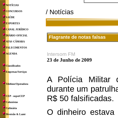
NOTÍCIAS
/ Notícias
CONCURSOS
SAÚDE
ESPORTES
CANAL JURÍDICO
DIÁRIO OFICIAL
Flagrante de notas falsas
ATAS CÂMARA
FALECIMENTOS
Intersom FM
AGENDA
23 de Junho de 2009
Classificados
Empresas/Serviços
A Polícia Militar
Telefone/Operadora
durante um patrulh
R$ 50 falsificadas.
CEP - superCEP
Colunistas
Culinária
O dinheiro estava
Diversão & Lazer