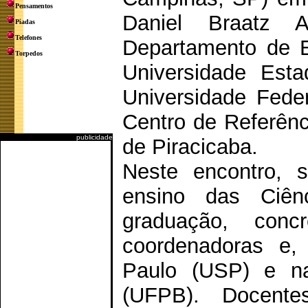
Pensamentos
Daniel Braatz 
Piadas
Telefones
Departamento de E
Torpedos
Universidade Est
Universidade Feder
Centro de Referênc
publicidade
de Piracicaba.
Neste encontro, s
ensino das Ciê
graduação, concr
coordenadoras e,
Paulo (USP) e na
(UFPB). Docente