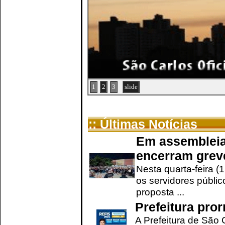
1
2
3
slide
:: Últimas Notícias
Em assembleia
encerram grev
Nesta quarta-feira (
os servidores públic
proposta ...
Prefeitura pro
A Prefeitura de São 