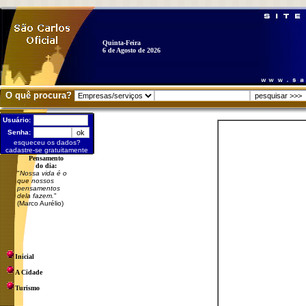
Quinta-Feira
6 de Agosto de 2026
O quê procura?
Usuário:
Senha:
esqueceu os dados?
cadastre-se gratuitamente
Pensamento
do dia:
"
Nossa vida é o
que nossos
pensamentos
dela fazem.
"
(Marco Aurélio)
Inicial
A Cidade
Turismo