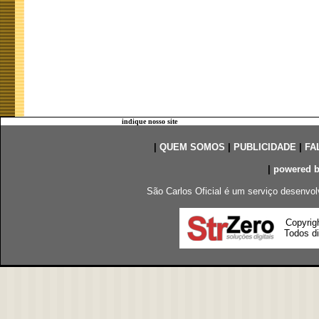
indique nosso site
|
QUEM SOMOS
|
PUBLICIDADE
|
FA
|
powered 
São Carlos Oficial é um serviço desenvol
Copyrig
Todos di