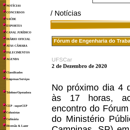
NOTÍCIAS
/ Notícias
CONCURSOS
SAÚDE
ESPORTES
CANAL JURÍDICO
DIÁRIO OFICIAL
Fórum de Engenharia do Traba
ATAS CÂMARA
FALECIMENTOS
UFSCar
AGENDA
2 de Dezembro de 2020
Classificados
Empresas/Serviços
No próximo dia 4 
Telefone/Operadora
às 17 horas, a
encontro do Fórum 
CEP - superCEP
Colunistas
do Ministério Públ
Culinária
Diversão & Lazer
Campinas, SP) em 