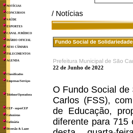
NOTÍCIAS
/ Notícias
CONCURSOS
SAÚDE
ESPORTES
CANAL JURÍDICO
DIÁRIO OFICIAL
Fundo Social de Solidariedade 
ATAS CÂMARA
FALECIMENTOS
Prefeitura Municipal de São Ca
AGENDA
22 de Junho de 2022
Classificados
Empresas/Serviços
O Fundo Social de 
Telefone/Operadora
Carlos (FSS), com
de Educação, pro
CEP - superCEP
Colunistas
diferente para 715
Culinária
Diversão & Lazer
desta quarta-fei