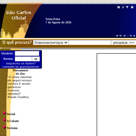
Sexta-Feira
7 de Agosto de 2026
O quê procura?
Usuário:
Senha:
esqueceu os dados?
cadastre-se gratuitamente
Pensamento
do dia:
"
A única maneira
de seguir nossos
sonhos é sendo
generoso
conosco
mesmos!
"
(Paulo Coelho)
Inicial
A Cidade
Turismo