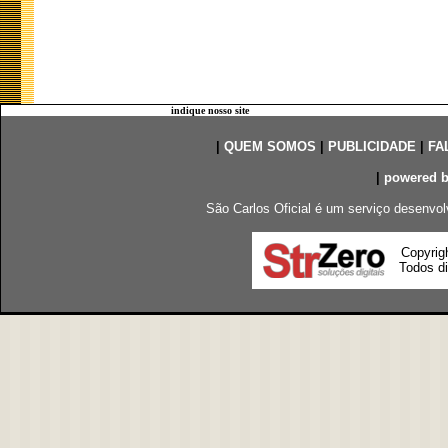
indique nosso site
|
QUEM SOMOS
|
PUBLICIDADE
|
FA
|
powered 
São Carlos Oficial é um serviço desenvol
Copyrig
Todos di