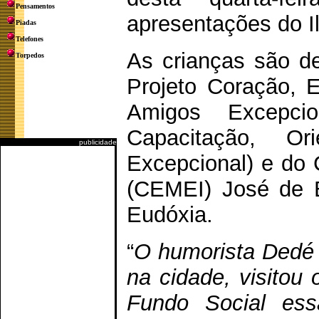
Pensamentos
apresentações do Il
Piadas
Telefones
As crianças são d
Torpedos
Projeto Coração, 
Amigos Excepci
Capacitação, O
publicidade
Excepcional) e do 
(CEMEI) José de Br
Eudóxia.
“
O humorista Dedé S
na cidade, visitou 
Fundo Social ess