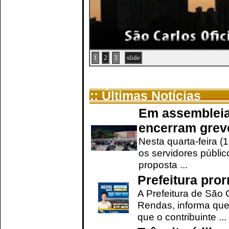
1
2
3
slide
:: Últimas Notícias
Em assembleia
encerram grev
Nesta quarta-feira (
os servidores públic
proposta ...
Prefeitura pro
A Prefeitura de São 
Rendas, informa que
que o contribuinte ...