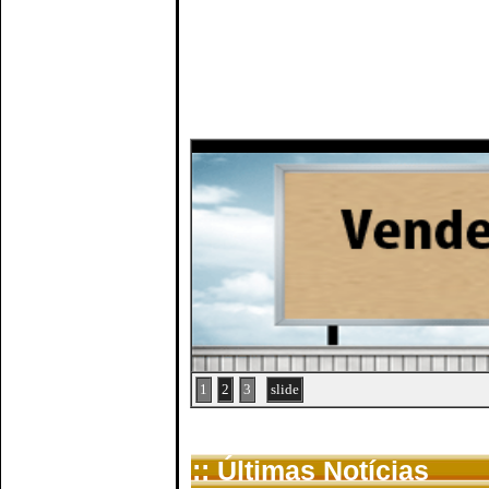
1
2
3
slide
:: Últimas Notícias