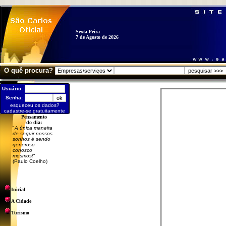
Sexta-Feira
7 de Agosto de 2026
O quê procura?
Usuário:
Senha:
esqueceu os dados?
cadastre-se gratuitamente
Pensamento
do dia:
"
A única maneira
de seguir nossos
sonhos é sendo
generoso
conosco
mesmos!
"
(Paulo Coelho)
Inicial
A Cidade
Turismo