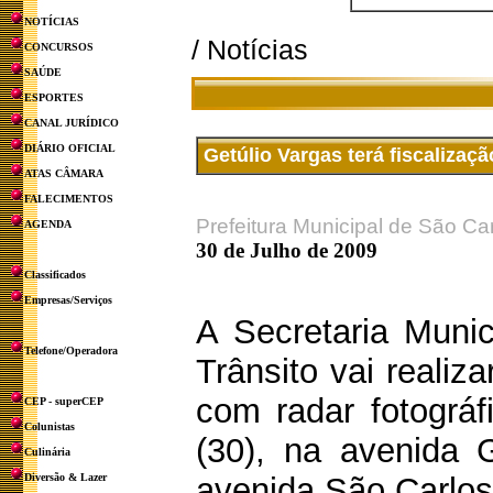
NOTÍCIAS
/ Notícias
CONCURSOS
SAÚDE
ESPORTES
CANAL JURÍDICO
DIÁRIO OFICIAL
Getúlio Vargas terá fiscalizaç
ATAS CÂMARA
FALECIMENTOS
Prefeitura Municipal de São Ca
AGENDA
30 de Julho de 2009
Classificados
Empresas/Serviços
A Secretaria Munic
Telefone/Operadora
Trânsito vai realiza
com radar fotográfi
CEP - superCEP
Colunistas
(30), na avenida G
Culinária
Diversão & Lazer
avenida São Carlos