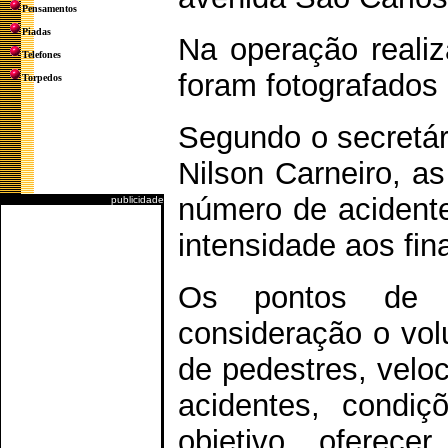
Pensamentos
Piadas
Na operação reali
Telefones
foram fotografados
Torpedos
Segundo o secretári
Nilson Carneiro, as
número de acidente
publicidade
intensidade aos fin
Os pontos de 
consideração o vol
de pedestres, velo
acidentes, condiç
objetivo oferec