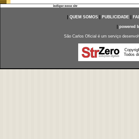
indique nosso site
|
QUEM SOMOS
|
PUBLICIDADE
|
FA
|
powered 
São Carlos Oficial é um serviço desenvol
Copyrig
Todos di