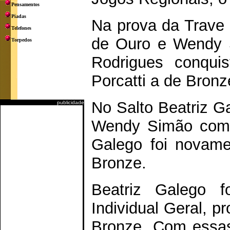
Pensamentos
Piadas
Na prova da Trave 
Telefones
de Ouro e Wendy S
Torpedos
Rodrigues conqui
Porcatti a de Bronz
No Salto Beatriz G
publicidade
Wendy Simão com a
Galego foi novame
Bronze.
Beatriz Galego 
Individual Geral, p
Bronze. Com essas