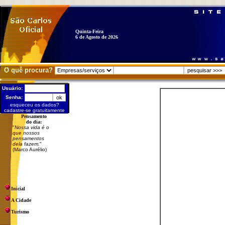
Quinta-Feira
6 de Agosto de 2026
O quê procura?
Usuário:
Senha:
esqueceu os dados?
cadastre-se gratuitamente
Pensamento
do dia:
"
Nossa vida é o
que nossos
pensamentos
dela fazem.
"
(Marco Aurélio)
Inicial
A Cidade
Turismo