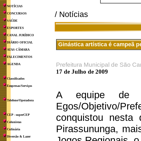
NOTÍCIAS
/ Notícias
CONCURSOS
SAÚDE
ESPORTES
CANAL JURÍDICO
DIÁRIO OFICIAL
Ginástica artística é campeã p
ATAS CÂMARA
FALECIMENTOS
Prefeitura Municipal de São Ca
AGENDA
17 de Julho de 2009
Classificados
Empresas/Serviços
A equipe de Gi
Telefone/Operadora
Egos/Objetivo/Pref
conquistou nesta q
CEP - superCEP
Colunistas
Pirassununga, mais
Culinária
Diversão & Lazer
Jogos Regionais, o