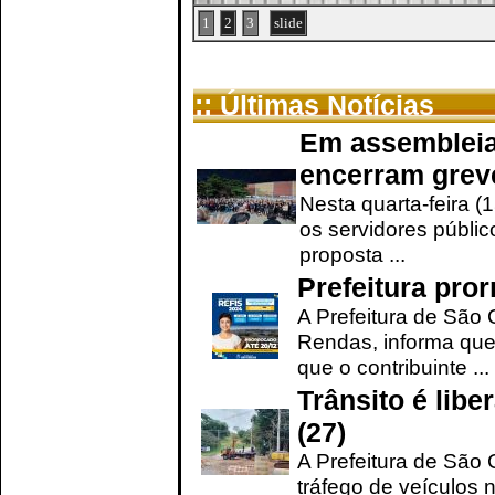
1
2
3
slide
:: Últimas Notícias
Em assembleia
encerram grev
Nesta quarta-feira (
os servidores públic
proposta ...
Prefeitura pro
A Prefeitura de São 
Rendas, informa que
que o contribuinte ...
Trânsito é lib
(27)
A Prefeitura de São C
tráfego de veículos 