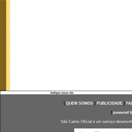
indique nosso site
|
QUEM SOMOS
|
PUBLICIDADE
|
FA
|
powered 
São Carlos Oficial é um serviço desenvol