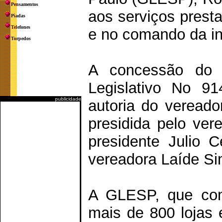
Pensamentos
aos serviços presta
Piadas
Telefones
e no comando da in
Torpedos
A concessão do tí
Legislativo No 9
publicidade
autoria do vereado
presidida pelo ver
presidente Julio C
vereadora Laíde S
A GLESP, que com
mais de 800 lojas