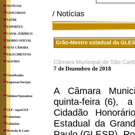
NOTÍCIAS
/ Notícias
CONCURSOS
SAÚDE
ESPORTES
CANAL JURÍDICO
DIÁRIO OFICIAL
Grão-Mestre estadual da GLESP
ATAS CÂMARA
FALECIMENTOS
Câmara Municipal de São Carl
AGENDA
7 de Dezembro de 2018
Classificados
Empresas/Serviços
A Câmara Munici
Telefone/Operadora
quinta-feira (6), a
Cidadão Honorár
CEP - superCEP
Colunistas
Estadual da Gran
Culinária
Diversão & Lazer
Paulo (GLESP), Ro