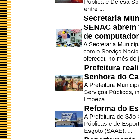
Pública e Defesa So
entre ...
Secretaria Mun
SENAC abrem v
de computado
A Secretaria Munici
com o Serviço Nacio
oferecer, no mês de j
Prefeitura rea
Senhora do Ca
A Prefeitura Municip
Serviços Públicos, i
limpeza ...
Reforma do Est
A Prefeitura de São 
Públicas e de Espor
Esgoto (SAAE), ...