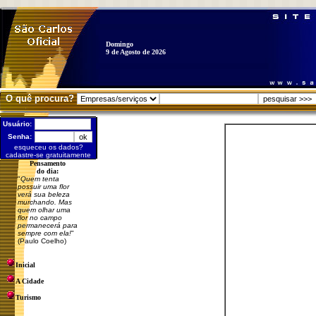
Domingo
9 de Agosto de 2026
O quê procura?
Usuário:
Senha:
esqueceu os dados?
cadastre-se gratuitamente
Pensamento
do dia:
"
Quem tenta
possuir uma flor
verá sua beleza
murchando. Mas
quem olhar uma
flor no campo
permanecerá para
sempre com ela!
"
(Paulo Coelho)
Inicial
A Cidade
Turismo