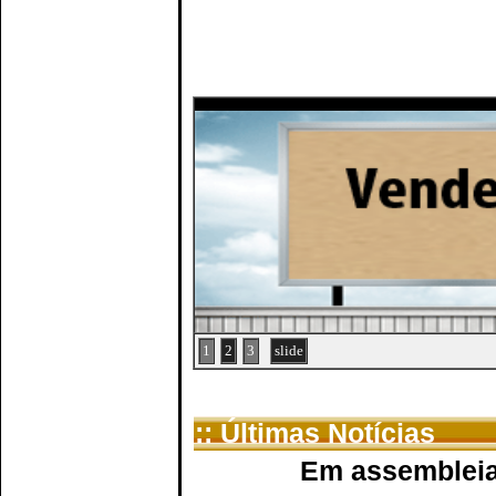
1
2
3
slide
:: Últimas Notícias
Em assembleia