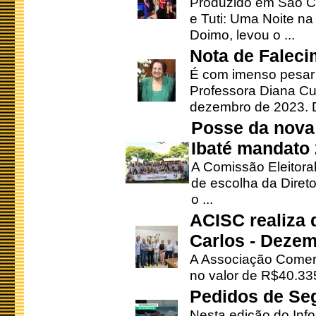
Produzido em São Ca
e Tuti: Uma Noite na
Doimo, levou o ...
Nota de Faleci
É com imenso pesar
Professora Diana Cu
dezembro de 2023. Di
Posse da nova 
Ibaté mandato
A Comissão Eleitora
de escolha da Direto
o ...
ACISC realiza 
Carlos - Deze
A Associação Comerc
no valor de R$40.335
Pedidos de Se
Nesta edição do Inf