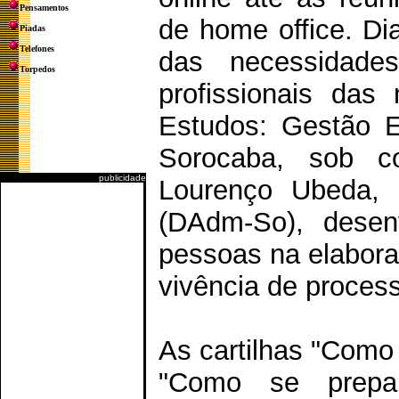
Pensamentos
de home office. Di
Piadas
Telefones
das necessidade
Torpedos
profissionais das
Estudos: Gestão E
Sorocaba, sob co
publicidade
Lourenço Ubeda, 
(DAdm-So), desenv
pessoas na elaboraç
vivência de process
As cartilhas "Como 
"Como se prepar