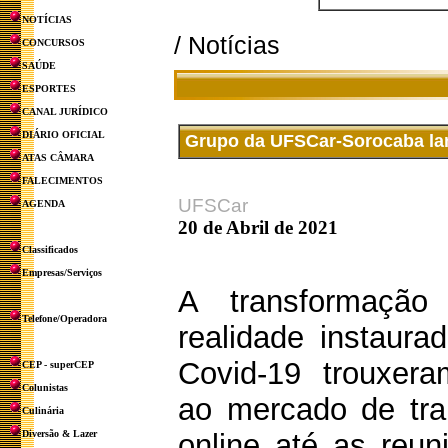
NOTÍCIAS
/ Notícias
CONCURSOS
SAÚDE
ESPORTES
CANAL JURÍDICO
DIÁRIO OFICIAL
Grupo da UFSCar-Sorocaba lan
ATAS CÂMARA
FALECIMENTOS
UFSCar
AGENDA
20 de Abril de 2021
Classificados
Empresas/Serviços
A transformação
Telefone/Operadora
realidade instaur
Covid-19 trouxer
CEP - superCEP
Colunistas
ao mercado de tra
Culinária
Diversão & Lazer
online até as reun