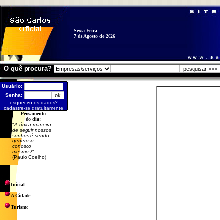
Sexta-Feira
7 de Agosto de 2026
O quê procura?
Usuário:
Senha:
esqueceu os dados?
cadastre-se gratuitamente
Pensamento
do dia:
"
A única maneira
de seguir nossos
sonhos é sendo
generoso
conosco
mesmos!
"
(Paulo Coelho)
Inicial
A Cidade
Turismo