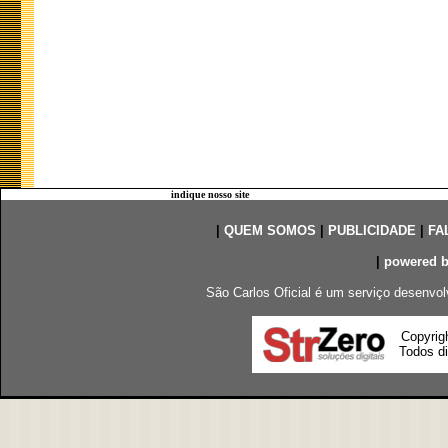
indique nosso site
|
QUEM SOMOS
|
PUBLICIDADE
|
FA
|
powered 
São Carlos Oficial é um serviço desenvol
Copyrig
Todos di