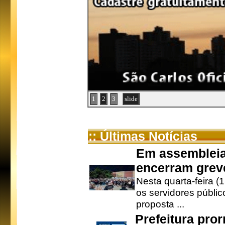
1
2
3
slide
:: Últimas Notícias
Em assembleia
encerram grev
Nesta quarta-feira (
os servidores públic
proposta ...
Prefeitura pro