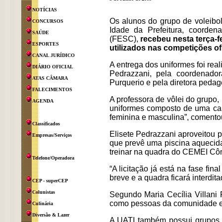
NOTÍCIAS
Os alunos do grupo de voleibo
CONCURSOS
Idade da Prefeitura, coorde
SAÚDE
(FESC),
recebeu nesta terça-f
ESPORTES
utilizados nas competições ofi
CANAL JURÍDICO
A entrega dos uniformes foi rea
DIÁRIO OFICIAL
Pedrazzani, pela coordenador
ATAS CÂMARA
Purquerio e pela diretora peda
FALECIMENTOS
A professora de vôlei do grupo
AGENDA
uniformes composto de uma cam
feminina e masculina”, comento
Classificados
Elisete Pedrazzani aproveitou p
Empresas/Serviços
que prevê uma piscina aquecida
treinar na quadra do CEMEI Cô
Telefone/Operadora
“A licitação já está na fase fi
breve e a quadra ficará interdita
CEP - superCEP
Colunistas
Segundo Maria Cecília Villani 
como pessoas da comunidade e
Culinária
Diversão & Lazer
A UATI também possui grupos ar