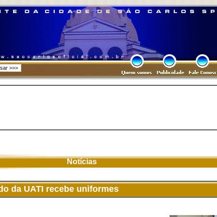
Notícias
do da UATI recebe uniformes