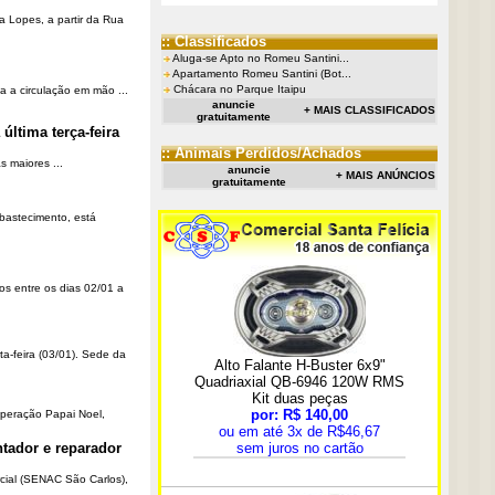
a Lopes, a partir da Rua
:: Classificados
Aluga-se Apto no Romeu Santini...
Apartamento Romeu Santini (Bot...
Chácara no Parque Itaipu
a a circulação em mão ...
anuncie
+ MAIS CLASSIFICADOS
gratuitamente
última terça-feira
:: Animais Perdidos/Achados
 maiores ...
anuncie
+ MAIS ANÚNCIOS
gratuitamente
Abastecimento, está
os entre os dias 02/01 a
ta-feira (03/01). Sede da
Operação Papai Noel,
tador e reparador
cial (SENAC São Carlos),