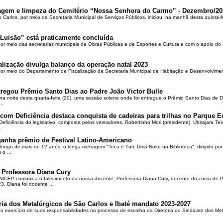
oçagem e limpeza do Cemitério “Nossa Senhora do Carmo” - Dezembro/20
o Carlos, por meio da Secretaria Municipal de Serviços Públicos, iniciou, na manhã desta quinta-f
Luisão” está praticamente concluída
por meio das secretarias municipais de Obras Públicas e de Esportes e Cultura e com o apoio d
alização divulga balanço da operação natal 2023
 por meio do Departamento de Fiscalização da Secretaria Municipal de Habitação e Desenvolvime
regou Prêmio Santo Dias ao Padre João Victor Bulle
na noite desta quarta-feira (20), uma sessão solene onde foi entregue o Prêmio Santo Dias de 
..
om Deficiência destaca conquista de cadeiras para trilhas no Parque E
ciência do legislativo, composta pelos vereadores, Robertinho Mori (presidente), Ubirajara Teixei
.
ganha prêmio de Festival Latino-Americano
ongo de mais de 12 anos, o longa-metragem "Teca e Tuti: Uma Noite na Biblioteca", dirigido po
o ...
 Professora Diana Cury
ICEP comunica o falecimento da nossa docente, Professora Diana Cury, docente do curso de 
. Diana foi docente ...
ria dos Metalúrgicos de São Carlos e Ibaté mandato 2023-2027
no exercício de suas responsabilidades no processo de escolha da Diretoria do Sindicato dos Me