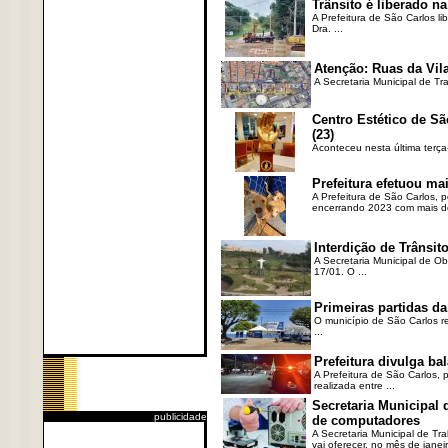
Trânsito é liberado na
A Prefeitura de São Carlos li
Dra. ...
Atenção: Ruas da Vila
A Secretaria Municipal de Tr
Centro Estético de Sã
(23)
Aconteceu nesta última terça
Prefeitura efetuou ma
A Prefeitura de São Carlos, 
encerrando 2023 com mais de 
Interdição de Trânsito
A Secretaria Municipal de Ob
17/01. O ...
Primeiras partidas da
O município de São Carlos re
...
Prefeitura divulga b
A Prefeitura de São Carlos, 
realizada entre ...
Secretaria Municipal
publicidade
de computadores
A Secretaria Municipal de T
vai oferecer, no mês de janeir