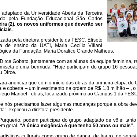
l adaptado da Universidade Aberta da Terceira
nada pela Fundação Educacional São Carlos
eira (2), os novos uniformes que deverão ser
ciais.
lizada pela diretora presidente da FESC, Elisete
a de ensino da UATI, Maria Cecília Villani
gógica da Fundação, Maria Doralice Grande Matheus.
, Dirce Gobato, juntamente com as alunas da equipe feminina, 
iseta e uma bermuda. “Hoje participam do grupo 16 pessoas
u Dirce.
ara anunciar que com o início das obras da primeira etapa do 
 e coberta – um investimento na ordem de R$ 1,8 milhão – , o
nego Manoel Tobias, localizado próximo ao Campus 1 da FESC,
nal e nós precisamos fazer algumas mudanças porque a obra dev
da”, explicou a diretora presidente.
Purquerio, podem participar do grupo adaptado de vôlei tant
m geral.
“A única exigência é que tenha 50 anos ou mais”.
tísticos culturais como grupo de dança, de teatro, de seres