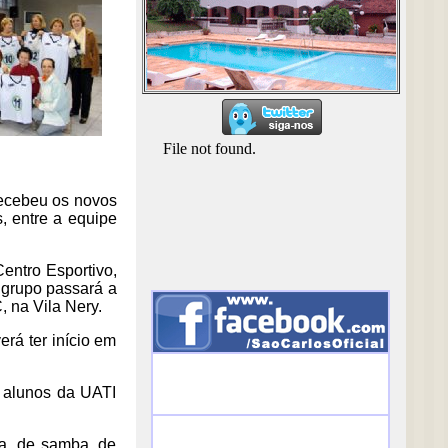
recebeu os novos
, entre a equipe
Centro Esportivo,
 grupo passará a
 na Vila Nery.
erá ter início em
o alunos da UATI
ta, de samba, de