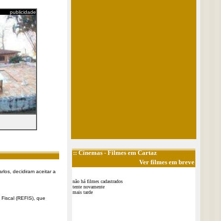
publicidade
::
Cinemas
- Filmes em Cartaz
Ver filmes em breve
rlos, decidiram aceitar a
não há filmes cadastrados
tente novamente
mais tarde
Fiscal (REFIS), que