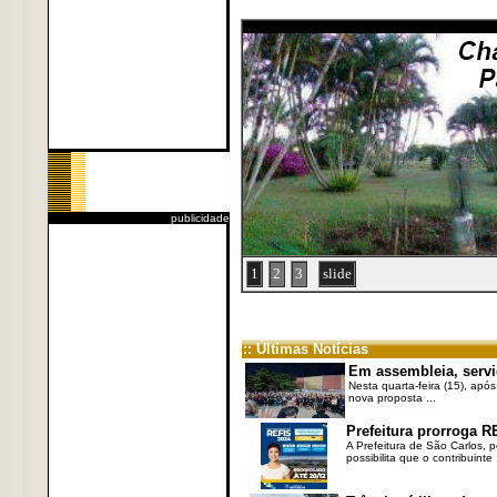
publicidade
1
2
3
slide
:: Últimas Notícias
Em assembleia, servi
Nesta quarta-feira (15), após
nova proposta ...
Prefeitura prorroga R
A Prefeitura de São Carlos, 
possibilita que o contribuinte .