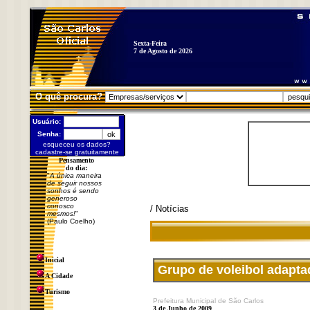
Sexta-Feira
7 de Agosto de 2026
O quê procura?
Usuário:
Senha:
esqueceu os dados?
cadastre-se gratuitamente
Pensamento
do dia:
"
A única maneira
de seguir nossos
sonhos é sendo
generoso
conosco
/ Notícias
mesmos!
"
(Paulo Coelho)
Inicial
Grupo de voleibol adapta
A Cidade
Turismo
Prefeitura Municipal de São Carlos
3 de Junho de 2009