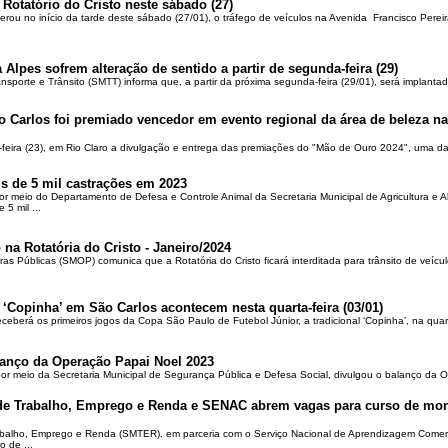
 Rotatório do Cristo neste sábado (27)
berou no início da tarde deste sábado (27/01), o tráfego de veículos na Avenida Francisco Pereir
 Alpes sofrem alteração de sentido a partir de segunda-feira (29)
ansporte e Trânsito (SMTT) informa que, a partir da próxima segunda-feira (29/01), será implantad
o Carlos foi premiado vencedor em evento regional da área de beleza na 
-feira (23), em Rio Claro a divulgação e entrega das premiações do "Mão de Ouro 2024", uma das
is de 5 mil castrações em 2023
por meio do Departamento de Defesa e Controle Animal da Secretaria Municipal de Agricultura e 
5 mil ...
 na Rotatória do Cristo - Janeiro/2024
ras Públicas (SMOP) comunica que a Rotatória do Cristo ficará interditada para trânsito de veícul
 ‘Copinha’ em São Carlos acontecem nesta quarta-feira (03/01)
ceberá os primeiros jogos da Copa São Paulo de Futebol Júnior, a tradicional ‘Copinha’, na quar
alanço da Operação Papai Noel 2023
por meio da Secretaria Municipal de Segurança Pública e Defesa Social, divulgou o balanço da 
 de Trabalho, Emprego e Renda e SENAC abrem vagas para curso de mon
rabalho, Emprego e Renda (SMTER), em parceria com o Serviço Nacional de Aprendizagem Comer
o de ...