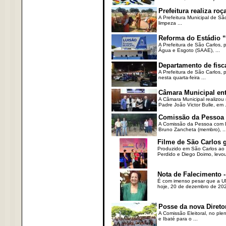
Prefeitura realiza r
A Prefeitura Municipal de Sã
limpeza ...
Reforma do Estádio “
A Prefeitura de São Carlos, 
Água e Esgoto (SAAE), ...
Departamento de fisc
A Prefeitura de São Carlos,
nesta quarta-feira ...
Câmara Municipal ent
A Câmara Municipal realizou 
Padre João Victor Bulle, em .
Comissão da Pessoa c
A Comissão da Pessoa com Defi
Bruno Zancheta (membro), ..
Filme de São Carlos 
Produzido em São Carlos ao l
Perdido e Diego Doimo, levou 
Nota de Falecimento -
É com imenso pesar que a UN
hoje, 20 de dezembro de 2023
Posse da nova Direto
A Comissão Eleitoral, no ple
e Ibaté para o ...