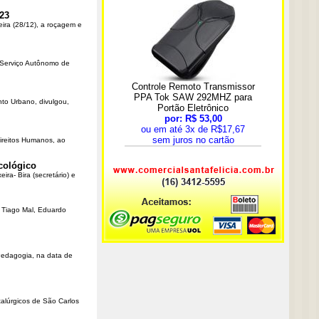
23
eira (28/12), a roçagem e
o Serviço Autônomo de
nto Urbano, divulgou,
Direitos Humanos, ao
cológico
ra- Bira (secretário) e
r Tiago Mal, Eduardo
Pedagogia, na data de
talúrgicos de São Carlos