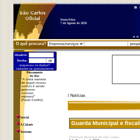
Sexta-Feira
7 de Agosto de 2026
O quê procura?
Usuário:
Senha:
esqueceu os dados?
cadastre-se gratuitamente
Pensamento
do dia:
"
A única maneira
de seguir nossos
sonhos é sendo
generoso
conosco
/ Notícias
mesmos!
"
(Paulo Coelho)
Inicial
Guarda Municipal e fiscal
A Cidade
Turismo
Prefeitura Municipal de São Carlos