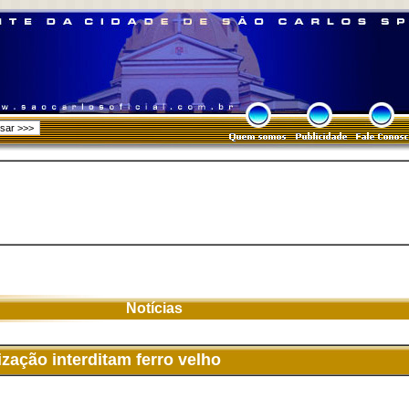
Notícias
ização interditam ferro velho