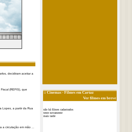
rlos, decidiram aceitar a
Fiscal (REFIS), que
::
Cinemas
- Filmes em Cartaz
Ver filmes em breve
a Lopes, a partir da Rua
não há filmes cadastrados
tente novamente
mais tarde
a a circulação em mão ...