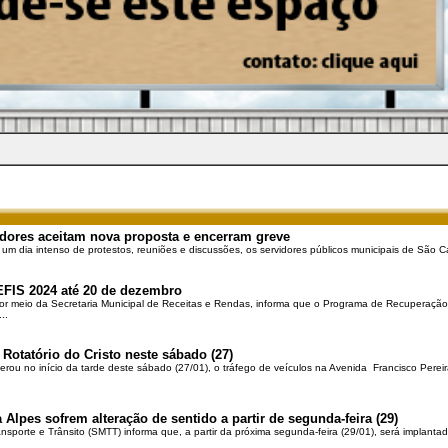
dores aceitam nova proposta e encerram greve
 um dia intenso de protestos, reuniões e discussões, os servidores públicos municipais de São Ca
EFIS 2024 até 20 de dezembro
por meio da Secretaria Municipal de Receitas e Rendas, informa que o Programa de Recuperação 
..
 Rotatório do Cristo neste sábado (27)
berou no início da tarde deste sábado (27/01), o tráfego de veículos na Avenida Francisco Pereir
 Alpes sofrem alteração de sentido a partir de segunda-feira (29)
ansporte e Trânsito (SMTT) informa que, a partir da próxima segunda-feira (29/01), será implantad