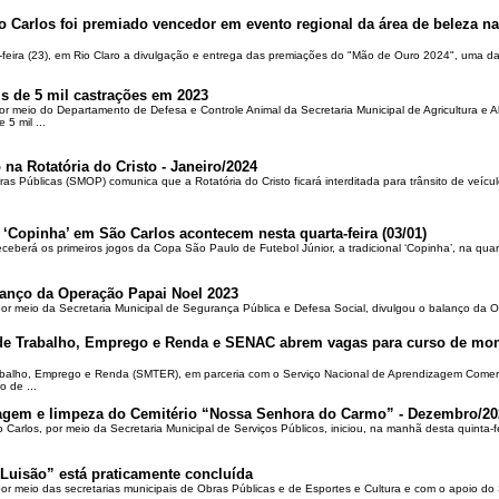
o Carlos foi premiado vencedor em evento regional da área de beleza na 
-feira (23), em Rio Claro a divulgação e entrega das premiações do "Mão de Ouro 2024", uma das
is de 5 mil castrações em 2023
por meio do Departamento de Defesa e Controle Animal da Secretaria Municipal de Agricultura e 
5 mil ...
 na Rotatória do Cristo - Janeiro/2024
ras Públicas (SMOP) comunica que a Rotatória do Cristo ficará interditada para trânsito de veícul
 ‘Copinha’ em São Carlos acontecem nesta quarta-feira (03/01)
ceberá os primeiros jogos da Copa São Paulo de Futebol Júnior, a tradicional ‘Copinha’, na quar
alanço da Operação Papai Noel 2023
por meio da Secretaria Municipal de Segurança Pública e Defesa Social, divulgou o balanço da 
 de Trabalho, Emprego e Renda e SENAC abrem vagas para curso de mon
rabalho, Emprego e Renda (SMTER), em parceria com o Serviço Nacional de Aprendizagem Comer
o de ...
oçagem e limpeza do Cemitério “Nossa Senhora do Carmo” - Dezembro/20
o Carlos, por meio da Secretaria Municipal de Serviços Públicos, iniciou, na manhã desta quinta-f
Luisão” está praticamente concluída
por meio das secretarias municipais de Obras Públicas e de Esportes e Cultura e com o apoio d