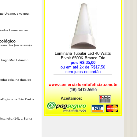
nto Urbano, divulgou,
Direitos Humanos, ao
cológico
ra- Bira (secretário) e
r Tiago Mal, Eduardo
Pedagogia, na data de
talúrgicos de São Carlos
ta-feira (14), a Santa