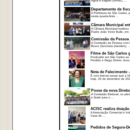
Água e Esgoto (SAAE), ...
Departamento de fisc
A Prefeitura de São Carlos,
nesta quarta-feira ...
Câmara Municipal ent
A Câmara Municipal realizou 
Padre João Victor Bulle, em .
Comissão da Pessoa c
A Comissão da Pessoa com Defi
Bruno Zancheta (membro), ..
Filme de São Carlos 
Produzido em São Carlos ao l
Perdido e Diego Doimo, levou 
Nota de Falecimento -
É com imenso pesar que a UN
hoje, 20 de dezembro de 2023
Posse da nova Direto
A Comissão Eleitoral, no ple
e Ibaté para o ...
ACISC realiza doação
A Associação Comercial e Ind
Casa de ...
Pedidos de Seguro-D