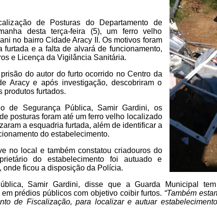
calização de Posturas do Departamento de
manha desta terça-feira (5), um ferro velho
ani no bairro Cidade Aracy II. Os motivos foram
 furtada e a falta de alvará de funcionamento,
os e Licença da Vigilância Sanitária.
prisão do autor do furto ocorrido no Centro da
de Aracy e após investigação, descobriram o
s produtos furtados.
io de Segurança Pública, Samir Gardini, os
 de posturas foram até um ferro velho localizado
zaram a esquadria furtada, além de identificar a
cionamento do estabelecimento.
e no local e também constatou criadouros do
ietário do estabelecimento foi autuado e
, onde ficou a disposição da Polícia.
blica, Samir Gardini, disse que a Guarda Municipal tem 
m prédios públicos com objetivo coibir furtos.
“Também estam
o de Fiscalização, para localizar e autuar estabeleciment