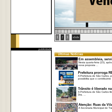
1
2
3
slide
publicidade
:: Últimas Notícias
Em assembleia, servi
Nesta quarta-feira (15), após
nova proposta ...
Prefeitura prorroga R
A Prefeitura de São Carlos, 
possibilita que o contribuinte .
Trânsito é liberado na
A Prefeitura de São Carlos li
Dra. ...
Atenção: Ruas da Vila
A Secretaria Municipal de Tr