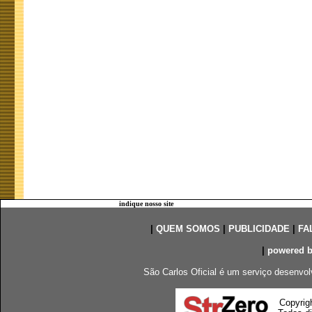
indique nosso site
|
QUEM SOMOS
|
PUBLICIDADE
|
FA
|
powered 
São Carlos Oficial é um serviço desenvol
Copyrig