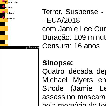
Pensamentos
Piadas
Terror, Suspense 
Telefones
- EUA/2018
Torpedos
com Jamie Lee Curt
Duração: 109 minu
Censura: 16 anos
publicidade
Sinopse:
Quatro década de
Michael Myers em
Strode (Jamie Le
assassino mascarad
pela memória de ter