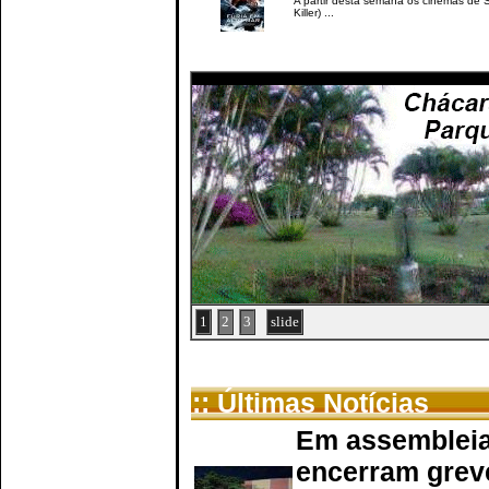
A partir desta semana os cinemas de Sã
Killer) ...
1
2
3
slide
:: Últimas Notícias
Em assembleia
encerram grev