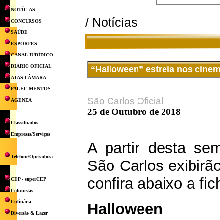
NOTÍCIAS
/ Notícias
CONCURSOS
SAÚDE
ESPORTES
CANAL JURÍDICO
DIÁRIO OFICIAL
“Halloween” estreia nos cine
ATAS CÂMARA
FALECIMENTOS
São Carlos Oficial
AGENDA
25 de Outubro de 2018
Classificados
Empresas/Serviços
A partir desta s
Telefone/Operadora
São Carlos exibirão
confira abaixo a fi
CEP - superCEP
Colunistas
Culinária
Halloween
Diversão & Lazer