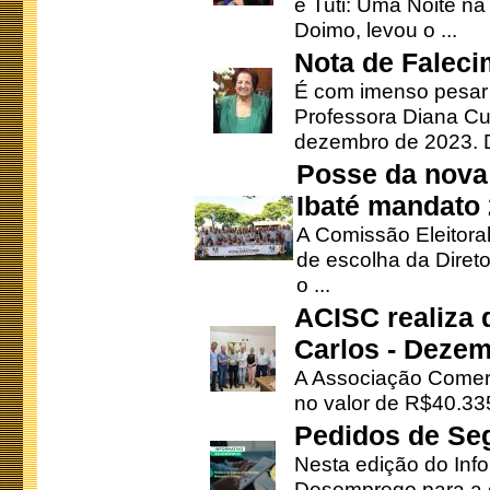
e Tuti: Uma Noite na
Doimo, levou o ...
Nota de Faleci
É com imenso pesar
Professora Diana Cu
dezembro de 2023. Di
Posse da nova 
Ibaté mandato
A Comissão Eleitora
de escolha da Direto
o ...
ACISC realiza 
Carlos - Deze
A Associação Comerc
no valor de R$40.335
Pedidos de Se
Nesta edição do Inf
Desemprego para a c