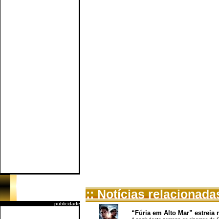
:: Notícias relacionada
publicidade
“Fúria em Alto Mar” estreia