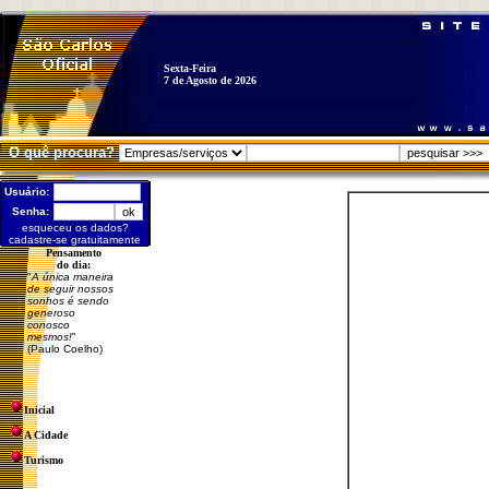
Sexta-Feira
7 de Agosto de 2026
O quê procura?
Usuário:
Senha:
esqueceu os dados?
cadastre-se gratuitamente
Pensamento
do dia:
"
A única maneira
de seguir nossos
sonhos é sendo
generoso
conosco
mesmos!
"
(Paulo Coelho)
Inicial
A Cidade
Turismo