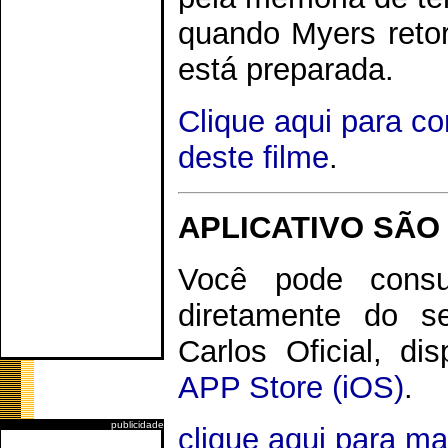
quando Myers retor
está preparada.
Clique aqui para c
deste filme
.
APLICATIVO SÃO
Você pode consu
diretamente do s
Carlos Oficial, di
APP Store (iOS)
.
publicidade
clique aqui para m