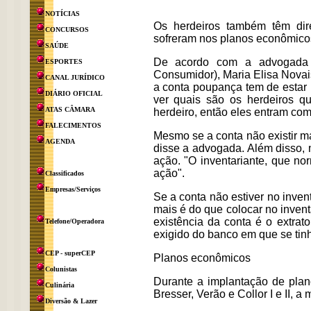
NOTÍCIAS
Os herdeiros também têm dir
CONCURSOS
sofreram nos planos econômicos
SAÚDE
De acordo com a advogada do
ESPORTES
Consumidor), Maria Elisa Novai
CANAL JURÍDICO
a conta poupança tem de estar
DIÁRIO OFICIAL
ver quais são os herdeiros q
ATAS CÂMARA
herdeiro, então eles entram com
FALECIMENTOS
Mesmo se a conta não existir ma
AGENDA
disse a advogada. Além disso,
ação. "O inventariante, que n
ação".
Classificados
Empresas/Serviços
Se a conta não estiver no inven
mais é do que colocar no inven
existência da conta é o extra
Telefone/Operadora
exigido do banco em que se tinh
CEP - superCEP
Planos econômicos
Colunistas
Durante a implantação de plan
Culinária
Bresser, Verão e Collor I e II,
Diversão & Lazer