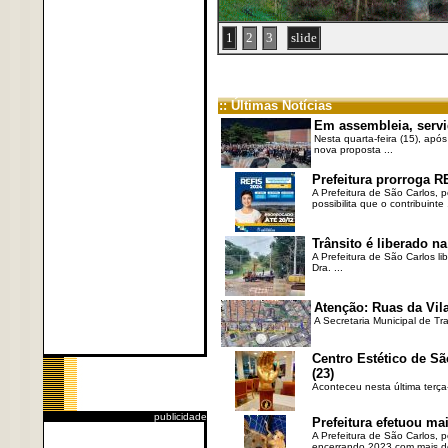
1
2
3
slide
:: Últimas Notícias
Em assembleia, servi
Nesta quarta-feira (15), após
nova proposta ...
Prefeitura prorroga R
A Prefeitura de São Carlos, 
possibilita que o contribuinte .
Trânsito é liberado na
A Prefeitura de São Carlos li
Dra. ...
Atenção: Ruas da Vila
A Secretaria Municipal de Tr
Centro Estético de Sã
(23)
Aconteceu nesta última terça
publicidade
Prefeitura efetuou ma
A Prefeitura de São Carlos, 
encerrando 2023 com mais de 