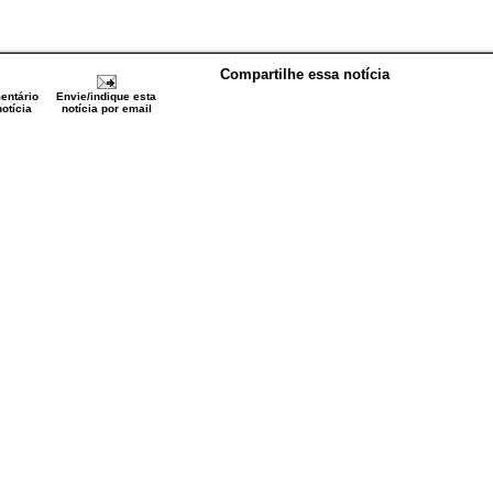
Compartilhe essa notícia
entário
Envie/indique esta
otícia
notícia por email