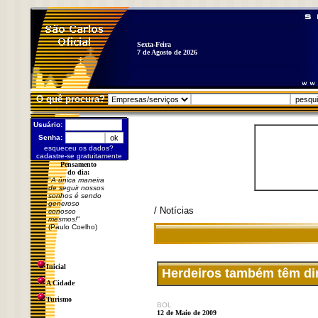
Sexta-Feira
7 de Agosto de 2026
O quê procura?
Usuário:
Senha:
esqueceu os dados?
cadastre-se gratuitamente
Pensamento
do dia:
"
A única maneira
de seguir nossos
sonhos é sendo
generoso
/ Notícias
conosco
mesmos!
"
(Paulo Coelho)
Inicial
Herdeiros também têm dir
A Cidade
Turismo
BOL
12 de Maio de 2009