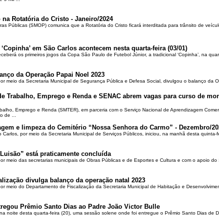
 na Rotatória do Cristo - Janeiro/2024
ras Públicas (SMOP) comunica que a Rotatória do Cristo ficará interditada para trânsito de veícul
 ‘Copinha’ em São Carlos acontecem nesta quarta-feira (03/01)
ceberá os primeiros jogos da Copa São Paulo de Futebol Júnior, a tradicional ‘Copinha’, na quar
alanço da Operação Papai Noel 2023
por meio da Secretaria Municipal de Segurança Pública e Defesa Social, divulgou o balanço da 
 de Trabalho, Emprego e Renda e SENAC abrem vagas para curso de mon
rabalho, Emprego e Renda (SMTER), em parceria com o Serviço Nacional de Aprendizagem Comer
o de ...
oçagem e limpeza do Cemitério “Nossa Senhora do Carmo” - Dezembro/20
o Carlos, por meio da Secretaria Municipal de Serviços Públicos, iniciou, na manhã desta quinta-f
Luisão” está praticamente concluída
por meio das secretarias municipais de Obras Públicas e de Esportes e Cultura e com o apoio d
alização divulga balanço da operação natal 2023
 por meio do Departamento de Fiscalização da Secretaria Municipal de Habitação e Desenvolvime
regou Prêmio Santo Dias ao Padre João Victor Bulle
na noite desta quarta-feira (20), uma sessão solene onde foi entregue o Prêmio Santo Dias de 
..