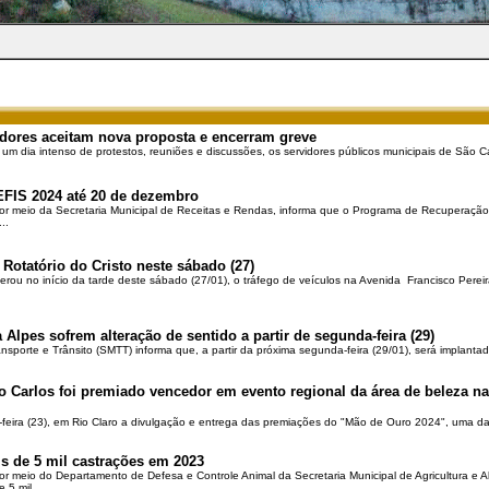
dores aceitam nova proposta e encerram greve
 um dia intenso de protestos, reuniões e discussões, os servidores públicos municipais de São Ca
EFIS 2024 até 20 de dezembro
por meio da Secretaria Municipal de Receitas e Rendas, informa que o Programa de Recuperação 
..
 Rotatório do Cristo neste sábado (27)
berou no início da tarde deste sábado (27/01), o tráfego de veículos na Avenida Francisco Pereir
 Alpes sofrem alteração de sentido a partir de segunda-feira (29)
ansporte e Trânsito (SMTT) informa que, a partir da próxima segunda-feira (29/01), será implantad
o Carlos foi premiado vencedor em evento regional da área de beleza na 
-feira (23), em Rio Claro a divulgação e entrega das premiações do "Mão de Ouro 2024", uma das
is de 5 mil castrações em 2023
por meio do Departamento de Defesa e Controle Animal da Secretaria Municipal de Agricultura e 
5 mil ...