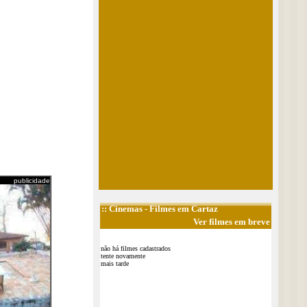
publicidade
::
Cinemas
- Filmes em Cartaz
Ver filmes em breve
não há filmes cadastrados
tente novamente
mais tarde