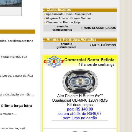
:: Classificados
Apartamento Romeu Santini (Bot...
Aluga-se Apto no Romeu Santini...
Chácara no Parque Itaipu
anuncie
+ MAIS CLASSIFICADOS
gratuitamente
:: Animais Perdidos/Achados
rlos, decidiram aceitar a
anuncie
+ MAIS ANÚNCIOS
gratuitamente
Fiscal (REFIS), que
a Lopes, a partir da Rua
a a circulação em mão ...
última terça-feira
 maiores ...
Abastecimento, está