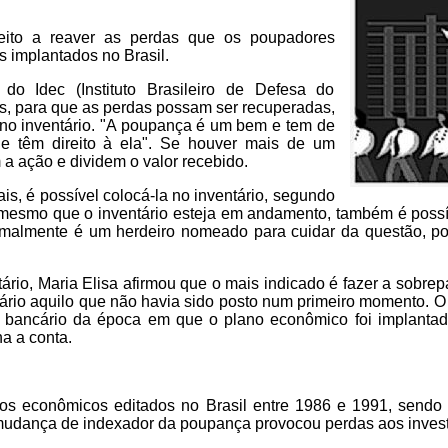
eito a reaver as perdas que os poupadores
 implantados no Brasil.
 Idec (Instituto Brasileiro de Defesa do
s, para que as perdas possam ser recuperadas,
 no inventário. "A poupança é um bem e tem de
ue têm direito à ela". Se houver mais de um
 a ação e dividem o valor recebido.
is, é possível colocá-la no inventário, segundo
 mesmo que o inventário esteja em andamento, também é possí
ormalmente é um herdeiro nomeado para cuidar da questão, p
tário, Maria Elisa afirmou que o mais indicado é fazer a sobrep
tário aquilo que não havia sido posto num primeiro momento. 
to bancário da época em que o plano econômico foi implanta
a a conta.
os econômicos editados no Brasil entre 1986 e 1991, sendo
 a mudança de indexador da poupança provocou perdas aos invest