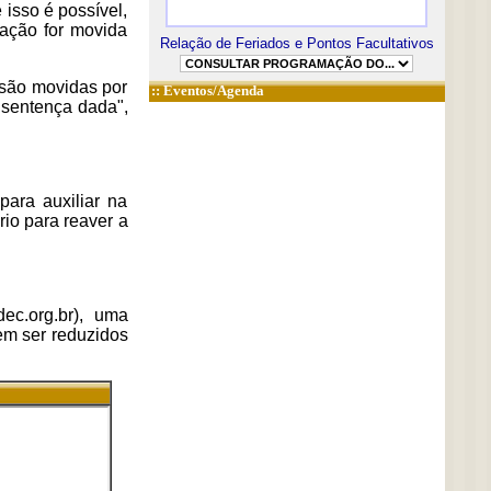
isso é possível,
 ação for movida
Relação de Feriados e Pontos Facultativos
 são movidas por
::
Eventos/Agenda
 sentença dada",
ara auxiliar na
rio para reaver a
ec.org.br), uma
em ser reduzidos