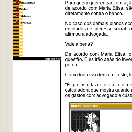
Para quem quer entrar com ação
Pensamentos
de acordo com Maria Elisa, são
Piadas
diretamente contra o banco.
Telefones
No caso dos demais planos econ
Torpedos
entidades de interesse social, 
afirmou a advogada.
Vale a pena?
De acordo com Maria Elisa, o
questão. Eles irão atrás do inve
publicidade
perda.
Como tudo isso tem um custo, fi
"É preciso fazer o cálculo d
calculadora que mostra quanto 
os gastos com advogado e custas
Imagens relacionadas: