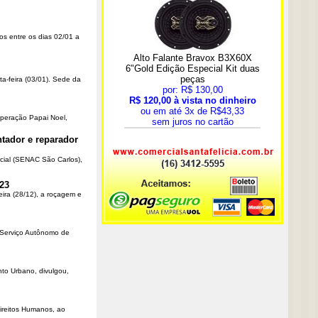
os entre os dias 02/01 a
ta-feira (03/01). Sede da
Operação Papai Noel,
tador e reparador
cial (SENAC São Carlos),
23
eira (28/12), a roçagem e
o Serviço Autônomo de
nto Urbano, divulgou,
Direitos Humanos, ao