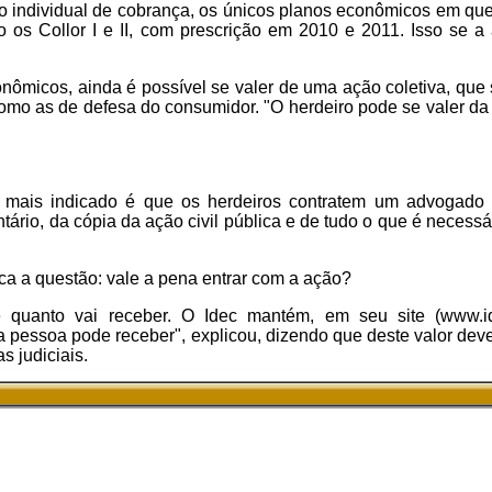
 individual de cobrança, os únicos planos econômicos em que 
 os Collor I e II, com prescrição em 2010 e 2011. Isso se a
ômicos, ainda é possível se valer de uma ação coletiva, que
como as de defesa do consumidor. "O herdeiro pode se valer da
 mais indicado é que os herdeiros contratem um advogado p
ntário, da cópia da ação civil pública e de tudo o que é necessá
ca a questão: vale a pena entrar com a ação?
e quanto vai receber. O Idec mantém, em seu site (www.id
a pessoa pode receber", explicou, dizendo que deste valor dev
 judiciais.