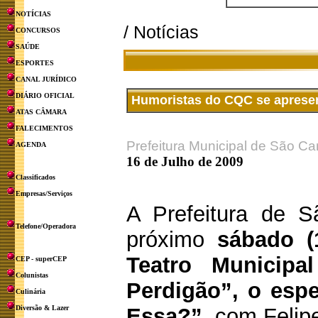
NOTÍCIAS
/ Notícias
CONCURSOS
SAÚDE
ESPORTES
CANAL JURÍDICO
DIÁRIO OFICIAL
Humoristas do CQC se apresen
ATAS CÂMARA
FALECIMENTOS
Prefeitura Municipal de São Ca
AGENDA
16 de Julho de 2009
Classificados
Empresas/Serviços
A Prefeitura de S
Telefone/Operadora
próximo
sábado (
Teatro Municipal
CEP - superCEP
Colunistas
Perdigão”, o espe
Culinária
Diversão & Lazer
Essa?”
, com Felip