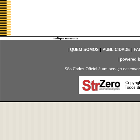
indique nosso site
|
QUEM SOMOS
|
PUBLICIDADE
|
FA
|
powered 
São Carlos Oficial é um serviço desenvol
Copyrig
Todos di