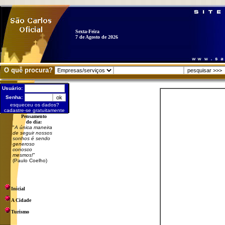
Sexta-Feira
7 de Agosto de 2026
O quê procura?
Usuário:
Senha:
esqueceu os dados?
cadastre-se gratuitamente
Pensamento
do dia:
"
A única maneira
de seguir nossos
sonhos é sendo
generoso
conosco
mesmos!
"
(Paulo Coelho)
Inicial
A Cidade
Turismo