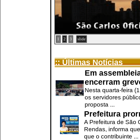
1
2
3
slide
:: Últimas Notícias
Em assembleia
encerram grev
Nesta quarta-feira (
os servidores públic
proposta ...
Prefeitura pro
A Prefeitura de São 
Rendas, informa que
que o contribuinte ...