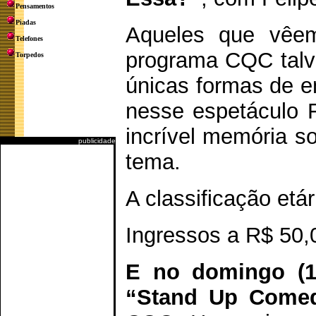
Pensamentos
Piadas
Aqueles que vêem
Telefones
programa CQC talv
Torpedos
únicas formas de e
nesse espetáculo F
incrível memória s
publicidade
tema.
A classificação etá
Ingressos a R$ 50,0
E no domingo (19
“Stand Up Comed