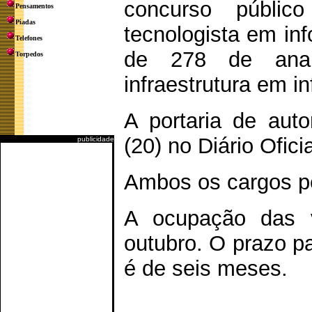
concurso públi
Pensamentos
Piadas
tecnologista em inf
Telefones
de 278 de anal
Torpedos
infraestrutura em i
A portaria de auto
(20) no Diário Ofici
publicidade
Ambos os cargos pe
A ocupação das 
outubro. O prazo pa
é de seis meses.