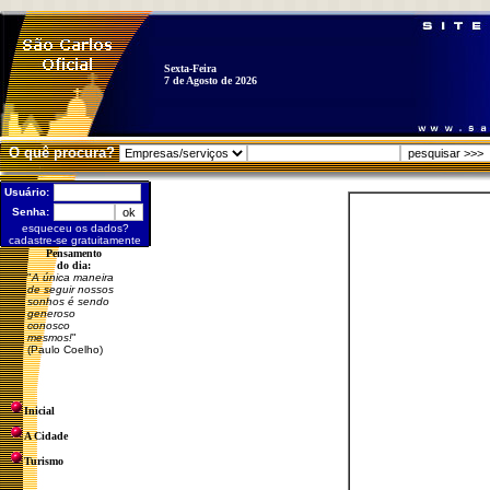
Sexta-Feira
7 de Agosto de 2026
O quê procura?
Usuário:
Senha:
esqueceu os dados?
cadastre-se gratuitamente
Pensamento
do dia:
"
A única maneira
de seguir nossos
sonhos é sendo
generoso
conosco
mesmos!
"
(Paulo Coelho)
Inicial
A Cidade
Turismo