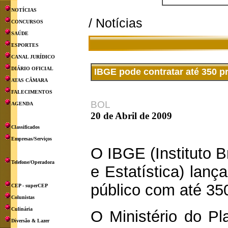
NOTÍCIAS
/ Notícias
CONCURSOS
SAÚDE
ESPORTES
CANAL JURÍDICO
DIÁRIO OFICIAL
IBGE pode contratar até 350 p
ATAS CÂMARA
FALECIMENTOS
BOL
AGENDA
20 de Abril de 2009
Classificados
Empresas/Serviços
O IBGE (Instituto B
Telefone/Operadora
e Estatística) lanç
público com até 35
CEP - superCEP
Colunistas
Culinária
O Ministério do Pl
Diversão & Lazer