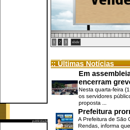
1
2
3
slide
:: Últimas Notícias
Em assembleia
encerram grev
Nesta quarta-feira (
os servidores públic
proposta ...
Prefeitura pro
A Prefeitura de São 
publicidade
Rendas, informa que