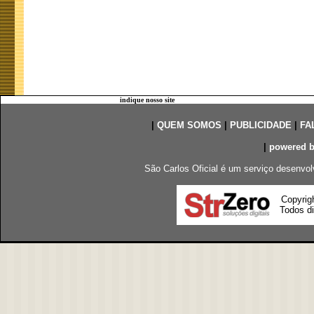
indique nosso site
|
QUEM SOMOS
|
PUBLICIDADE
|
FA
|
powered 
São Carlos Oficial é um serviço desenvol
Copyrig
Todos di