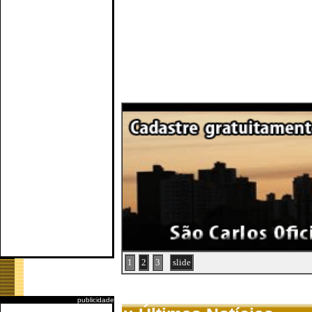
1
2
3
slide
publicidade