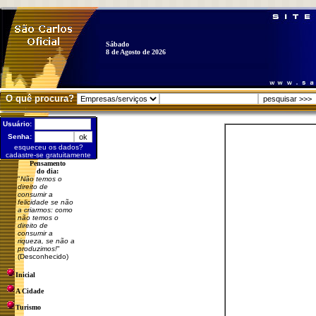
Sábado
8 de Agosto de 2026
O quê procura?
Usuário:
Senha:
esqueceu os dados?
cadastre-se gratuitamente
Pensamento
do dia:
"
Não temos o
direito de
consumir a
felicidade se não
a criarmos: como
não temos o
direito de
consumir a
riqueza, se não a
produzimos!
"
(Desconhecido)
Inicial
A Cidade
Turismo