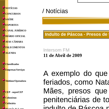
NOTÍCIAS
/ Notícias
CONCURSOS
SAÚDE
ESPORTES
CANAL JURÍDICO
Indulto de Páscoa - Presos de
DIÁRIO OFICIAL
ATAS CÂMARA
FALECIMENTOS
Intersom FM
AGENDA
11 de Abril de 2009
Classificados
Empresas/Serviços
A exemplo do que
feriados, como Nat
Telefone/Operadora
Mães, presos qu
CEP - superCEP
penitenciárias de 
Colunistas
Culinária
indulto de Páscoa 
Diversão & Lazer