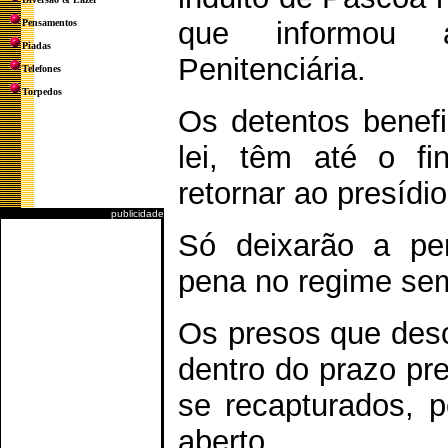
que informou a
Pensamentos
Piadas
Penitenciária.
Telefones
Torpedos
Os detentos benef
lei, têm até o fi
retornar ao presídio
publicidade
Só deixarão a pe
pena no regime sem
Os presos que desc
dentro do prazo pre
se recapturados, p
aberto.